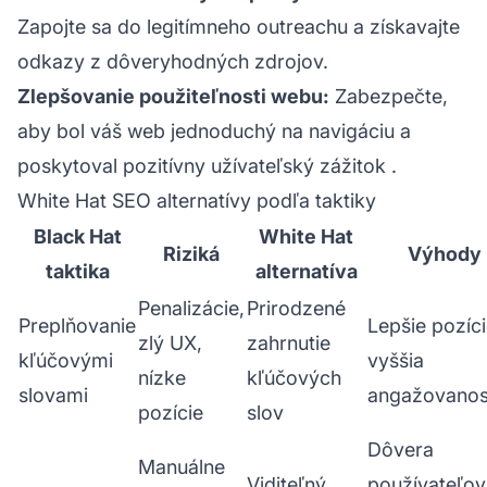
Zapojte sa do legitímneho outreachu a získavajte
odkazy z dôveryhodných zdrojov.
Zlepšovanie použiteľnosti webu:
Zabezpečte,
aby bol váš web jednoduchý na navigáciu a
poskytoval pozitívny
užívateľský zážitok
.
White Hat SEO alternatívy podľa taktiky
Black Hat
White Hat
Riziká
Výhody
taktika
alternatíva
Penalizácie,
Prirodzené
Preplňovanie
Lepšie pozíci
zlý UX,
zahrnutie
kľúčovými
vyššia
nízke
kľúčových
slovami
angažovanos
pozície
slov
Dôvera
Manuálne
Viditeľný,
používateľov