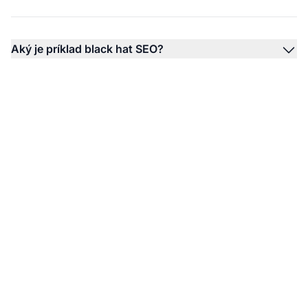
Aký je príklad black hat SEO?
Ovládnite affiliate
marketing správnou