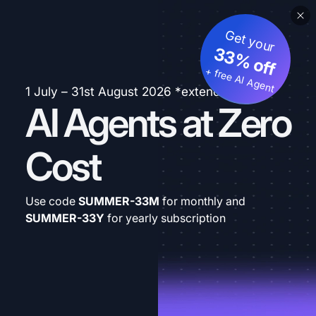
Get your
33% off
+ free AI Agent
1 July – 31st August 2026 *extended
AI Agents at Zero
Cost
Use code
SUMMER-33M
for monthly and
SUMMER-33Y
for yearly subscription