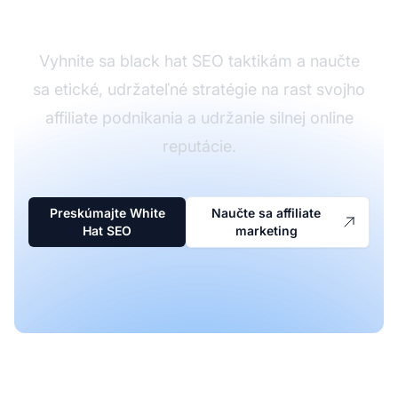
cestou
Vyhnite sa black hat SEO taktikám a naučte
sa etické, udržateľné stratégie na rast svojho
affiliate podnikania a udržanie silnej online
reputácie.
Preskúmajte White
Naučte sa affiliate
Hat SEO
marketing