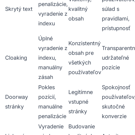
penalizácie,
Skrytý text
kvalitný
súlad s
vyradenie z
obsah
pravidlami,
indexu
prístupnosť
Úplné
Konzistentný
vyradenie z
Transparentn
obsah pre
Cloaking
indexu,
udržateľné
všetkých
manuálny
pozície
používateľov
zásah
Pokles
Spokojnosť
Legitímne
Doorway
pozícií,
používateľov
vstupné
stránky
manuálne
skutočné
stránky
penalizácie
konverzie
Vyradenie
Budovanie