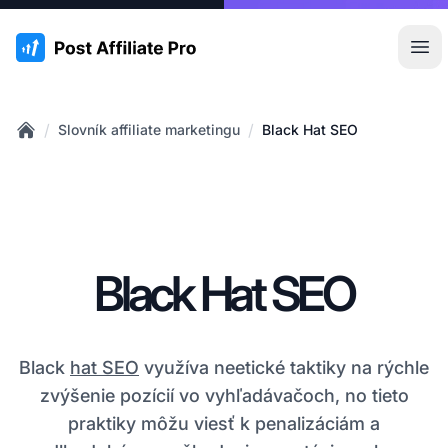
:site.title
Otv
/
/
Slovník affiliate marketingu
Black Hat SEO
Home
Black Hat SEO
Black
hat SEO
využíva neetické taktiky na rýchle
zvýšenie pozícií vo vyhľadávačoch, no tieto
praktiky môžu viesť k penalizáciám a