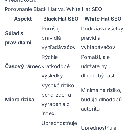
Porovnanie Black Hat vs. White Hat SEO
Aspekt
Black Hat SEO
White Hat SEO
Porušuje
Dodržiava všetky
Súlad s
pravidlá
pravidlá
pravidlami
vyhľadávačov
vyhľadávačov
Rýchle
Pomalší, ale
Časový rámec
krátkodobé
udržateľný
výsledky
dlhodobý rast
Vysoké riziko
Minimálne riziko,
penalizácií a
Miera rizika
buduje dlhodobú
vyradenia z
autoritu
indexu
Uprednostňuje
Uprednostňuje