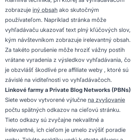
zobrazuje
iný obsah
ako skutočným
používateľom. Napríklad stránka môže
vyhľadávaču ukazovať text plný kľúčových slov,
kým návštevníkom zobrazuje irelevantný obsah.
Za takéto porušenie môže hroziť vážny postih
vrátane vyradenia z výsledkov vyhľadávania, čo
je obzvlášť škodlivé pre
affiliate weby
, ktoré sú
závislé na viditeľnosti vo vyhľadávačoch.
Linkové farmy a Private Blog Networks (PBNs)
Siete webov vytvorené výlučne
na zvyšovanie
počtu
spätných odkazov
na cieľovú stránku.
Tieto odkazy sú zvyčajne nekvalitné a
irelevantné, ich cieľom je umelo zvýšiť poradie
webu. Takéto praktiky vedú k strate dôvery a