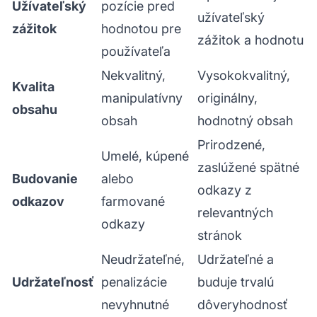
Užívateľský
pozície pred
užívateľský
zážitok
hodnotou pre
zážitok a hodnotu
používateľa
Nekvalitný,
Vysokokvalitný,
Kvalita
manipulatívny
originálny,
obsahu
obsah
hodnotný obsah
Prirodzené,
Umelé, kúpené
zaslúžené spätné
Budovanie
alebo
odkazy z
odkazov
farmované
relevantných
odkazy
stránok
Neudržateľné,
Udržateľné a
Udržateľnosť
penalizácie
buduje trvalú
nevyhnutné
dôveryhodnosť