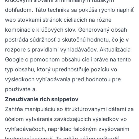
dohľadom. Táto technika sa pokúša rýchlo naplniť
web stovkami stránok cieliacich na rôzne
kombinácie kľúčových slov. Generovaný obsah
postráda súdržnosť a skutočnú hodnotu, čo je v
rozpore s pravidlami vyhľadávačov. Aktualizácia
Google o pomocnom obsahu cieli práve na tento
typ obsahu, ktorý uprednostňuje pozíciu vo
výsledkoch vyhľadávania pred hodnotou pre
používateľa.
Zneužívanie rich snippetov
Zahŕňa manipuláciu so štruktúrovanými dátami za
účelom vytvárania zavádzajúcich výsledkov vo
vyhľadávačoch, napríklad falošným zvyšovaním
hodnotení recenzií. To môže vážne poškodiť