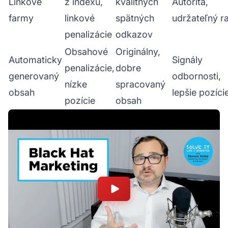
Linkové
z indexu,
kvalitných
Autorita,
farmy
linkové
spätných
udržateľný r
penalizácie
odkazov
Obsahové
Originálny,
Automaticky
Signály
penalizácie,
dobre
generovaný
odbornosti,
nízke
spracovaný
obsah
lepšie pozíci
pozície
obsah