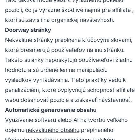
pozícií, čo je výrazne škodlivé najmä pre
affiliate
,
ktorí sú závislí na organickej návštevnosti.
Doorway stránky
Nekvalitné stránky preplnené kľúčovými slovami,
ktoré presmerujú používateľov na inú stránku.
Takéto stránky neposkytujú používateľovi žiadnu
hodnotu a sú určené len na manipuláciu
výsledkov vyhľadávania. Tieto praktiky vedú k
penalizáciám, ktoré ovplyvňujú schopnosť
affiliate
webu
dosahovať pozície a získavať návštevnosť.
Automatické generovanie obsahu
Využívanie softvéru alebo AI na tvorbu veľkého
objemu
nekvalitného obsahu
preplneného
kľúčovými slovami s minimálnym ľudským