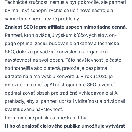
Technické zručnosti nemusia byť pokročilé, ale partneri
by mali byť schopní rýchlo sa učiť nové nástroje a
samostatne riešiť bežné problémy.
Znalosť
SEO je pre affiliate
úspech mimoriadne cenná.
Partneri, ktorí ovládajú výskum kľúčových slov, on-
page optimalizáciu, budovanie odkazov a technické
SEO, dokážu privádzať konzistentnú organickú
návštevnosť na svoj obsah. Táto návštevnosť je často
hodnotnejšia ako platená, pretože je bezplatná,
udržateľná a má vyššiu konverziu. V roku 2025 je
dôležité rozumieť aj AI nástrojom pre SEO a vedieť
optimalizovať obsah pre tradičné vyhľadávanie aj AI
prehľady, aby si partneri udržali viditeľnosť a privádzali
kvalifikovanú návštevnosť.
Porozumenie publiku a prieskum trhu
Hlboká znalosť cieľového publika umožňuje vytvárať