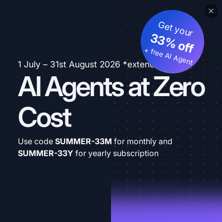
Get your
33% off
+ free AI Agent
1 July – 31st August 2026 *extended
AI Agents at Zero
Cost
Use code
SUMMER-33M
for monthly and
SUMMER-33Y
for yearly subscription