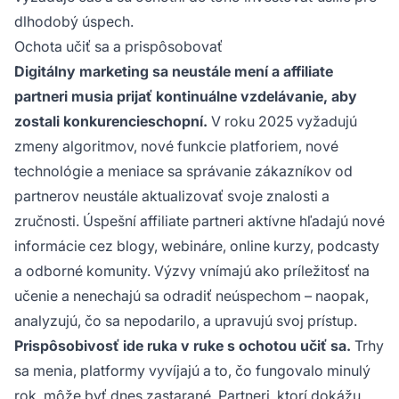
dlhodobý úspech.
Ochota učiť sa a prispôsobovať
Digitálny marketing sa neustále mení a affiliate
partneri musia prijať kontinuálne vzdelávanie, aby
zostali konkurencieschopní.
V roku 2025 vyžadujú
zmeny algoritmov, nové funkcie platforiem, nové
technológie a meniace sa správanie zákazníkov od
partnerov neustále aktualizovať svoje znalosti a
zručnosti. Úspešní affiliate partneri aktívne hľadajú nové
informácie cez blogy, webináre, online kurzy, podcasty
a odborné komunity. Výzvy vnímajú ako príležitosť na
učenie a nenechajú sa odradiť neúspechom – naopak,
analyzujú, čo sa nepodarilo, a upravujú svoj prístup.
Prispôsobivosť ide ruka v ruke s ochotou učiť sa.
Trhy
sa menia, platformy vyvíjajú a to, čo fungovalo minulý
rok, môže byť dnes zastarané. Partneri, ktorí dokážu