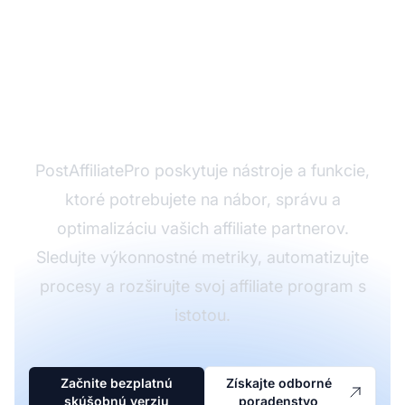
Ste pripravení
vybudovať vysoko
výkonný affiliate tím?
PostAffiliatePro poskytuje nástroje a funkcie,
ktoré potrebujete na nábor, správu a
optimalizáciu vašich affiliate partnerov.
Sledujte výkonnostné metriky, automatizujte
procesy a rozširujte svoj affiliate program s
istotou.
Začnite bezplatnú
Získajte odborné
skúšobnú verziu
poradenstvo