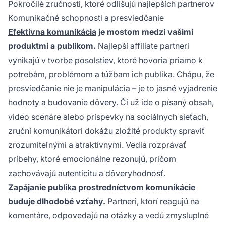
Pokročilé zručnosti, ktoré odlišujú najlepších partnerov
Komunikačné schopnosti a presviedčanie
Efektívna komunikácia
je mostom medzi vašimi
produktmi a publikom.
Najlepší affiliate partneri
vynikajú v tvorbe posolstiev, ktoré hovoria priamo k
potrebám, problémom a túžbam ich publika. Chápu, že
presviedčanie nie je manipulácia – je to jasné vyjadrenie
hodnoty a budovanie dôvery. Či už ide o písaný obsah,
video scenáre alebo príspevky na sociálnych sieťach,
zruční komunikátori dokážu zložité produkty spraviť
zrozumiteľnými a atraktívnymi. Vedia rozprávať
príbehy, ktoré emocionálne rezonujú, pričom
zachovávajú autenticitu a dôveryhodnosť.
Zapájanie publika prostredníctvom komunikácie
buduje dlhodobé vzťahy.
Partneri, ktorí reagujú na
komentáre, odpovedajú na otázky a vedú zmysluplné