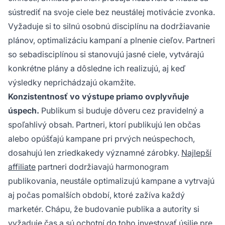
sústrediť na svoje ciele bez neustálej motivácie zvonka.
Vyžaduje si to silnú osobnú disciplínu na dodržiavanie
plánov, optimalizáciu kampaní a plnenie cieľov. Partneri
so sebadisciplínou si stanovujú jasné ciele, vytvárajú
konkrétne plány a dôsledne ich realizujú, aj keď
výsledky neprichádzajú okamžite.
Konzistentnosť vo výstupe priamo ovplyvňuje
úspech.
Publikum si buduje dôveru cez pravidelný a
spoľahlivý obsah. Partneri, ktorí publikujú len občas
alebo opúšťajú kampane pri prvých neúspechoch,
dosahujú len zriedkakedy významné zárobky.
Najlepší
affiliate
partneri dodržiavajú harmonogram
publikovania, neustále optimalizujú kampane a vytrvajú
aj počas pomalších období, ktoré zažíva každý
marketér. Chápu, že budovanie publika a autority si
vyžaduje čas a sú ochotní do toho investovať úsilie pre