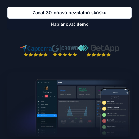
Začať 30-dňovú bezplatnú skúšku
Naplánovať demo