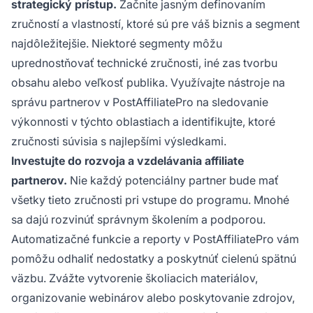
strategický prístup.
Začnite jasným definovaním
zručností a vlastností, ktoré sú pre váš biznis a segment
najdôležitejšie. Niektoré segmenty môžu
uprednostňovať technické zručnosti, iné zas tvorbu
obsahu alebo veľkosť publika. Využívajte nástroje na
správu partnerov v PostAffiliatePro na sledovanie
výkonnosti v týchto oblastiach a identifikujte, ktoré
zručnosti súvisia s najlepšími výsledkami.
Investujte do rozvoja a vzdelávania affiliate
partnerov.
Nie každý potenciálny partner bude mať
všetky tieto zručnosti pri vstupe do programu. Mnohé
sa dajú rozvinúť správnym školením a podporou.
Automatizačné funkcie a reporty v PostAffiliatePro vám
pomôžu odhaliť nedostatky a poskytnúť cielenú spätnú
väzbu. Zvážte vytvorenie školiacich materiálov,
organizovanie webinárov alebo poskytovanie zdrojov,