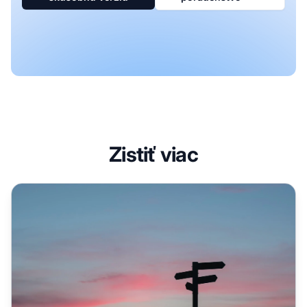
Zistiť viac
Kto sú skvelí afiliáti? Anatómia výberu partnerov