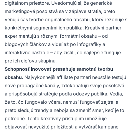
digitálnom priestore. Uvedomujú si, že generické
marketingové posolstvá sa v záplave stratia, preto
venujú čas tvorbe originálneho obsahu, ktorý rezonuje s
konkrétnymi segmentmi ich publika. Kreatívni partneri
experimentujú s rôznymi formátmi obsahu – od
blogových článkov a videí až po infografiky a
interaktívne nástroje – aby zistili, čo najlepšie funguje
pre ich cieľovú skupinu.
Schopnosť inovovať presahuje samotnú tvorbu
obsahu.
Najvýkonnejší affiliate partneri neustále testujú
nové propagačné kanály, zdokonaľujú svoje posolstvá
a prispôsobujú stratégie podľa odozvy publika. Vedia,
že to, čo fungovalo včera, nemusí fungovať zajtra, a
preto sledujú trendy a neboja sa zmeniť smer, keď je to
potrebné. Tento kreatívny prístup im umožňuje
objavovať nevyužité príležitosti a vytvárať kampane,