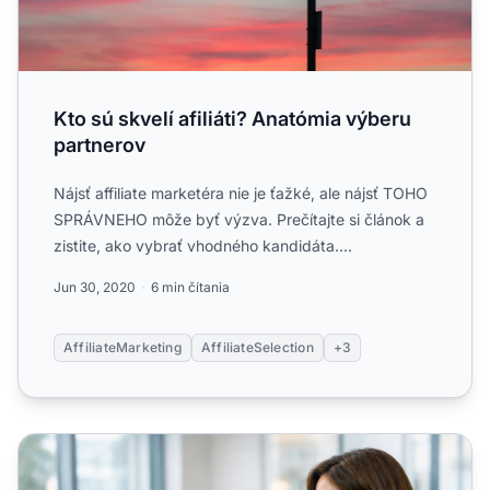
Kto sú skvelí afiliáti? Anatómia výberu
partnerov
Nájsť affiliate marketéra nie je ťažké, ale nájsť TOHO
SPRÁVNEHO môže byť výzva. Prečítajte si článok a
zistite, ako vybrať vhodného kandidáta....
Jun 30, 2020
6 min čítania
AffiliateMarketing
AffiliateSelection
+3
Ako skúmať a hodnotiť potenciálnych affiliate marketérov