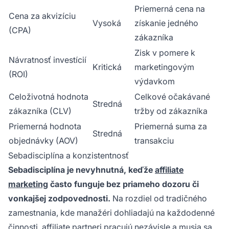
Priemerná cena na
Cena za akvizíciu
Vysoká
získanie jedného
(CPA)
zákazníka
Zisk v pomere k
Návratnosť investícií
Kritická
marketingovým
(ROI)
výdavkom
Celoživotná hodnota
Celkové očakávané
Stredná
zákazníka (CLV)
tržby od zákazníka
Priemerná hodnota
Priemerná suma za
Stredná
objednávky (AOV)
transakciu
Sebadisciplína a konzistentnosť
Sebadisciplína je nevyhnutná, keďže
affiliate
marketing
často funguje bez priameho dozoru či
vonkajšej zodpovednosti.
Na rozdiel od tradičného
zamestnania, kde manažéri dohliadajú na každodenné
činnosti, affiliate partneri pracujú nezávisle a musia sa