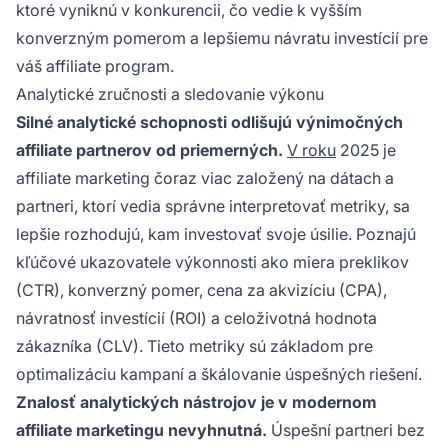
ktoré vyniknú v konkurencii, čo vedie k vyšším
konverzným pomerom a lepšiemu návratu investícií pre
váš affiliate program.
Analytické zručnosti a sledovanie výkonu
Silné analytické schopnosti odlišujú výnimočných
affiliate partnerov od priemerných.
V roku
2025 je
affiliate marketing čoraz viac založený na dátach a
partneri, ktorí vedia správne interpretovať metriky, sa
lepšie rozhodujú, kam investovať svoje úsilie. Poznajú
kľúčové ukazovatele výkonnosti ako miera preklikov
(CTR), konverzný pomer, cena za akvizíciu (CPA),
návratnosť investícií (ROI) a celoživotná hodnota
zákazníka (CLV). Tieto metriky sú základom pre
optimalizáciu kampaní a škálovanie úspešných riešení.
Znalosť analytických nástrojov je v modernom
affiliate marketingu nevyhnutná.
Úspešní partneri bez