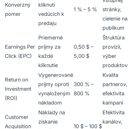
vstupnej
Konverzný
kliknutí
1 % – 5 %
stránky,
pomer
vedúcich k
cielenie na
predaju
publikum
Priemerné
Štruktúra
Earnings Per
príjmy za
0,50 $ –
provízií,
Click (EPC)
každé
5,00 $
výber
kliknutie
produktov
Vygenerované
Kvalita
Return on
príjmy oproti
300 % –
partnerov,
Investment
vynaloženým
800 %
efektivita
(ROI)
nákladom
kampaní
Náklady na
Efektivita
Customer
získanie
kanálov,
Acquisition
10 $ – 100 $