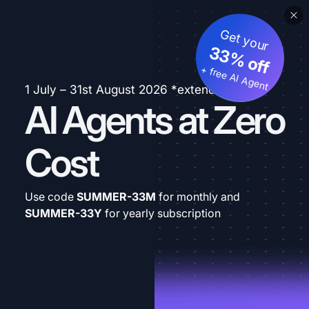
Get your
33% off
+ free AI Agent
1 July – 31st August 2026 *extended
AI Agents at Zero
Cost
Use code
SUMMER-33M
for monthly and
SUMMER-33Y
for yearly subscription