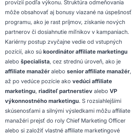
provízií podľa výkonu. Štruktúra odmeňovania
môže obsahovať aj bonusy viazané na úspešnosť
programu, ako je rast príjmov, získanie nových
partnerov či dosiahnutie míľnikov v kampaniach.
Kariérny postup zvyčajne vedie od vstupných
pozícií, ako sú
koordinátor affiliate marketingu
alebo
špecialista
, cez strednú úroveň, ako je
affiliate manažér
alebo
senior affiliate manažér
,
až po vedúce pozície ako
vedúci affiliate
marketingu
,
riaditeľ partnerstiev
alebo
VP
výkonnostného marketingu
. S rozsiahlejšími
skúsenosťami a silnými výsledkami môžu affiliate
manažéri prejsť do roly Chief Marketing Officer
alebo si založiť vlastné affiliate marketingové