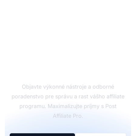
Začnite svoj úspech v
affiliate marketingu
Objavte výkonné nástroje a odborné
poradenstvo pre správu a rast vášho affiliate
programu. Maximalizujte príjmy s Post
Affiliate Pro.