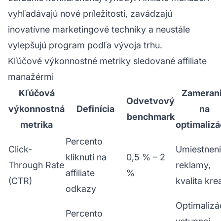
vyhľadávajú nové príležitosti, zavádzajú
inovatívne marketingové techniky a neustále
vylepšujú program podľa vývoja trhu.
Kľúčové výkonnostné metriky sledované affiliate
manažérmi
Kľúčová
Zameran
Odvetvový
výkonnostná
Definícia
na
benchmark
metrika
optimalizá
Percento
Click-
Umiestnen
kliknutí na
0,5 % – 2
Through Rate
reklamy,
affiliate
%
(CTR)
kvalita kre
odkazy
Optimalizá
Percento