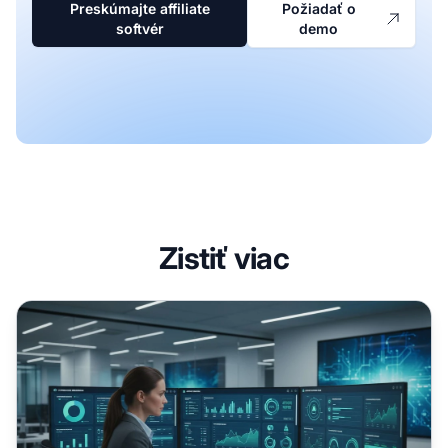
Preskúmajte affiliate
Požiadať o
softvér
demo
Zistiť viac
Ako sa stať affiliate manažérom? Kompletný sprievodca k