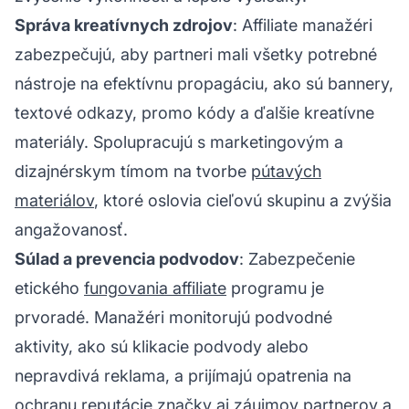
Správa kreatívnych zdrojov
: Affiliate manažéri
zabezpečujú, aby partneri mali všetky potrebné
nástroje na efektívnu propagáciu, ako sú bannery,
textové odkazy, promo kódy a ďalšie kreatívne
materiály. Spolupracujú s marketingovým a
dizajnérskym tímom na tvorbe
pútavých
materiálov
, ktoré oslovia cieľovú skupinu a zvýšia
angažovanosť.
Súlad a prevencia podvodov
: Zabezpečenie
etického
fungovania affiliate
programu je
prvoradé. Manažéri monitorujú podvodné
aktivity, ako sú klikacie podvody alebo
nepravdivá reklama, a prijímajú opatrenia na
ochranu reputácie značky aj záujmov partnerov a