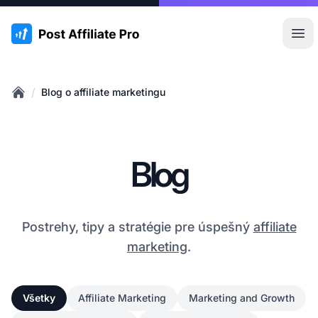
:site.title
Otv
/
Blog o affiliate marketingu
Home
Blog
Postrehy, tipy a stratégie pre úspešný
affiliate
marketing
.
Všetky
Affiliate Marketing
Marketing and Growth