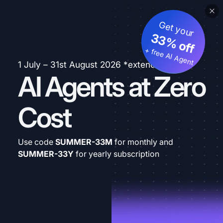
Get your
33% off
+ free AI Agent
1 July – 31st August 2026 *extended
AI Agents at Zero
Cost
Use code
SUMMER-33M
for monthly and
SUMMER-33Y
for yearly subscription