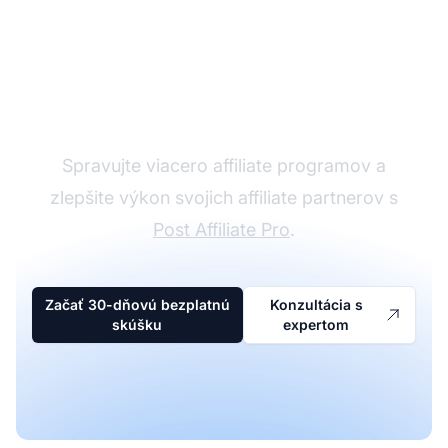
Affiliate softvér
Spravujte viacero affiliate programov a
zlepšite výkon svojich affiliate partnerov s
Post Affiliate Pro
.
Začať 30-dňovú bezplatnú
Konzultácia s
skúšku
expertom