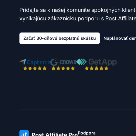
Pridajte sa k našej komunite spokojných klien
vynikajúcu zákaznícku podporu s
Post Affiliat
Začať 30-dňovú bezplatnú skúšku
Naplánovať de
Podpora