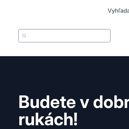
Vyhľada
Budete v dob
rukách!