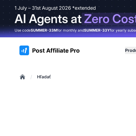
1 July – 31st August 2026 *extended
AI Agents at
Zero Cos
Use code
SUMMER-33M
for monthly and
SUMMER-33Y
for yearly subs
:site.title
Prod
/
Hľadať
Home