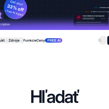
Get your
33% off
+ free AI Agent
t
cription
ukt
Zdroje
Funkcie
Ceny
FREE AI
Hľadať