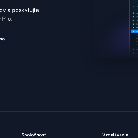
tov a poskytujte
e Pro
.
mo
Spoločnosť
Vzdelávanie