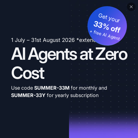
Get your
33% off
+ free AI Agent
1 July – 31st August 2026 *extended
AI Agents at Zero
Cost
Use code
SUMMER-33M
for monthly and
SUMMER-33Y
for yearly subscription