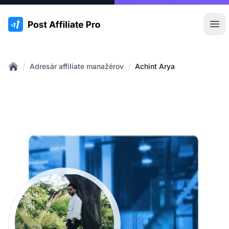
:site.title
Otv
/
/
Adresár affiliate manažérov
Achint Arya
Home