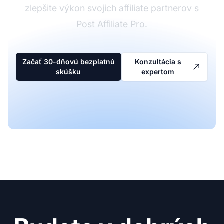
zlepšite výkon svojich affiliate partnerov s
Post Affiliate Pro.
Začať 30-dňovú bezplatnú
Konzultácia s
skúšku
expertom