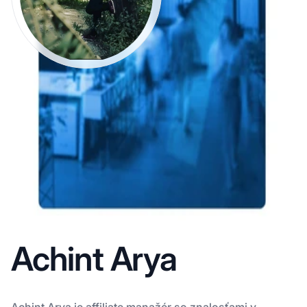
Achint Arya
Achint Arya je affiliate manažér so znalosťami v