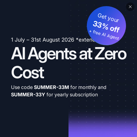
Get your
33% off
+ free AI Agent
1 July – 31st August 2026 *extended
AI Agents at Zero
Cost
Use code
SUMMER-33M
for monthly and
SUMMER-33Y
for yearly subscription