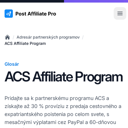
:site.title
Otv
/
/
Adresár partnerských programov
Home
ACS Affiliate Program
Glosár
ACS Affiliate Program
Pridajte sa k partnerskému programu ACS a
získajte až 30 % províziu z predaja cestovného a
expatriantského poistenia po celom svete, s
mesačnými výplatami cez PayPal a 60-dňovou