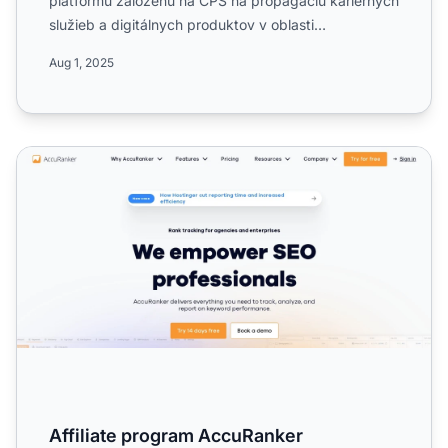
platformu založenú na CPS na propagáciu kariérnych
služieb a digitálnych produktov v oblasti
projektového manažme...
Aug 1, 2025
Affiliate program AccuRanker
Affiliate program AccuRanker