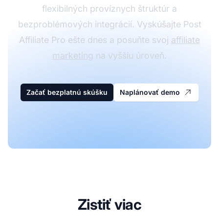
flexibilných províznych štruktúr a
bezproblémových integrácií. Vyskúšajte Post
Affiliate Pro ešte dnes a posuňte svoj
affiliate
marketing
na vyššiu úroveň.
Začať bezplatnú skúšku
Naplánovať demo
Zistiť viac