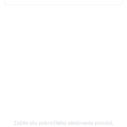
Rozvíjajte svoj
partnerský program s
Post Affiliate Pro
Zažite silu pokročilého sledovania provízií,