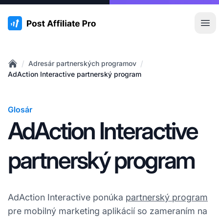
:site.title
Otv
/
/
Adresár partnerských programov
Home
AdAction Interactive partnerský program
Glosár
AdAction Interactive
partnerský program
AdAction Interactive ponúka
partnerský program
pre mobilný marketing aplikácií so zameraním na