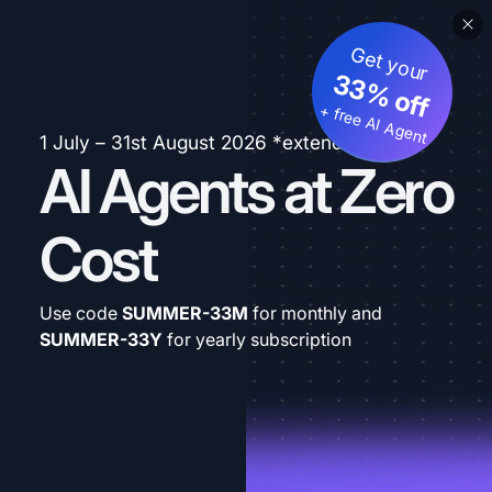
Get your
33% off
+ free AI Agent
1 July – 31st August 2026 *extended
AI Agents at Zero
Cost
Use code
SUMMER-33M
for monthly and
SUMMER-33Y
for yearly subscription