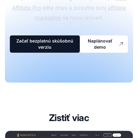
Affiliate Pro
ešte dnes a posuňte svoj
affiliate
marketing
na novú úroveň.
Začať bezplatnú skúšobnú
Naplánovať
verziu
demo
Zistiť viac
Adverten partnerský program