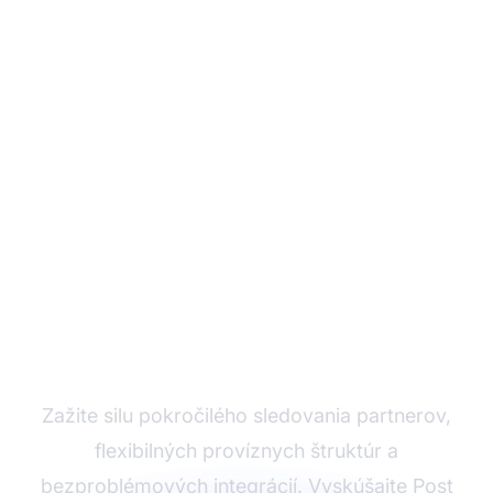
Rozviňte svoj
partnerský program s
Post Affiliate Pro
Zažite silu pokročilého sledovania partnerov,
flexibilných províznych štruktúr a
bezproblémových integrácií. Vyskúšajte
Post