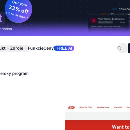
Get your
33% off
+ free AI Agent
t
cription
ukt
Zdroje
Funkcie
Ceny
FREE AI
nerský program