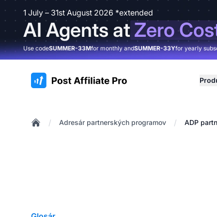
1 July – 31st August 2026 *extended
AI Agents at
Zero Cos
Use code
SUMMER-33M
for monthly and
SUMMER-33Y
for yearly subs
:site.title
Prod
/
/
Adresár partnerských programov
ADP part
Home
Glosár