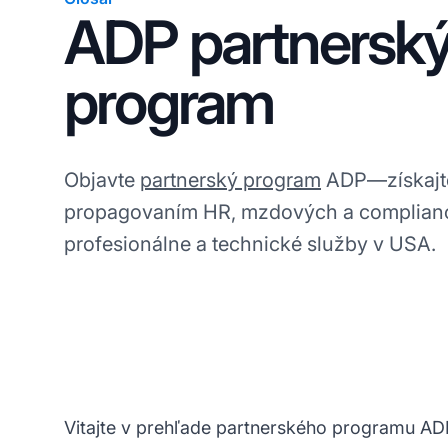
ADP partnersk
program
Objavte
partnerský program
ADP—získajte
propagovaním HR, mzdových a compliance
profesionálne a technické služby v USA.
Vitajte v prehľade partnerského programu ADP