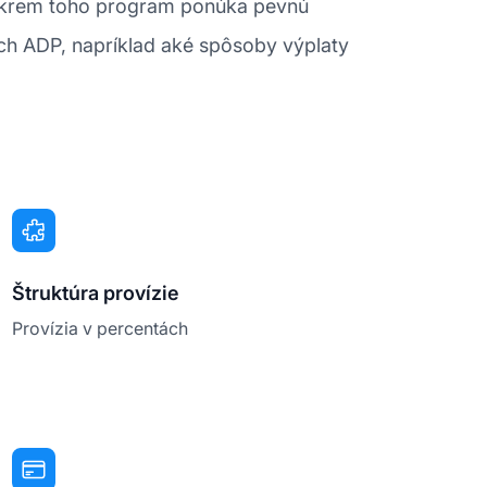
. Okrem toho program ponúka pevnú
tách ADP, napríklad aké spôsoby výplaty
Štruktúra provízie
Provízia v percentách