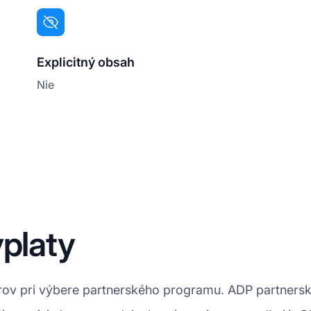
Explicitný obsah
Nie
ýplaty
ktorov pri výbere partnerského programu. ADP partne