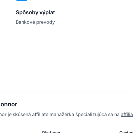
Spôsoby výplat
Bankové prevody
Connor
or je skúsená affiliate manažérka špecializujúca sa na
affil
Platform:
Contac