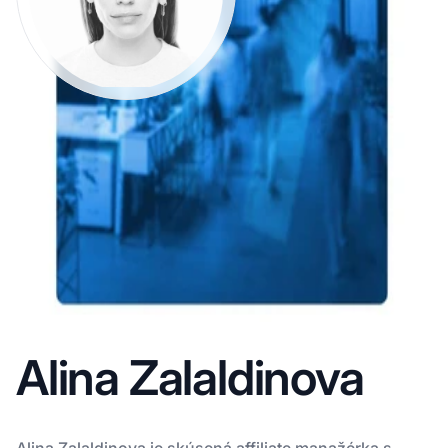
Alina Zalaldinova
Alina Zalaldinova je skúsená affiliate manažérka s