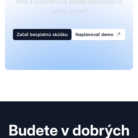
dnes a posuňte svoj
affiliate marketing
na
vyššiu úroveň!
Začať bezplatnú skúšku
Naplánovať demo
Budete v dobrých