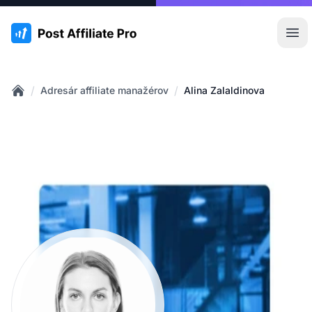
:site.title
Otv
/
/
Adresár affiliate manažérov
Alina Zalaldinova
Home