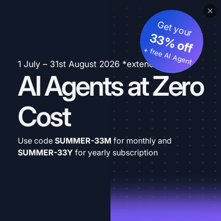
Get your
33% off
+ free AI Agent
1 July – 31st August 2026 *extended
AI Agents at Zero
Cost
Use code
SUMMER-33M
for monthly and
SUMMER-33Y
for yearly subscription