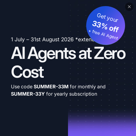
Get your
33% off
+ free AI Agent
1 July – 31st August 2026 *extended
AI Agents at Zero
Cost
Use code
SUMMER-33M
for monthly and
SUMMER-33Y
for yearly subscription