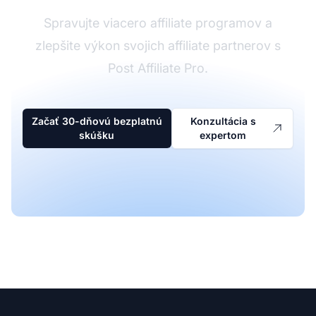
Spravujte viacero affiliate programov a
zlepšite výkon svojich affiliate partnerov s
Post Affiliate Pro.
Začať 30-dňovú bezplatnú
Konzultácia s
skúšku
expertom