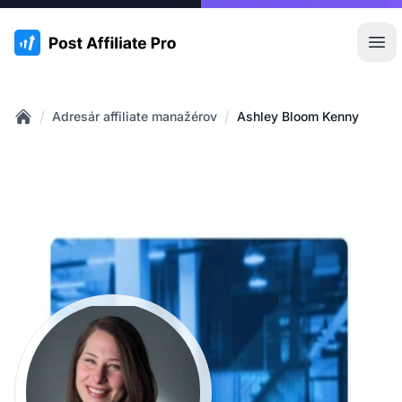
:site.title
Otv
/
/
Adresár affiliate manažérov
Ashley Bloom Kenny
Home