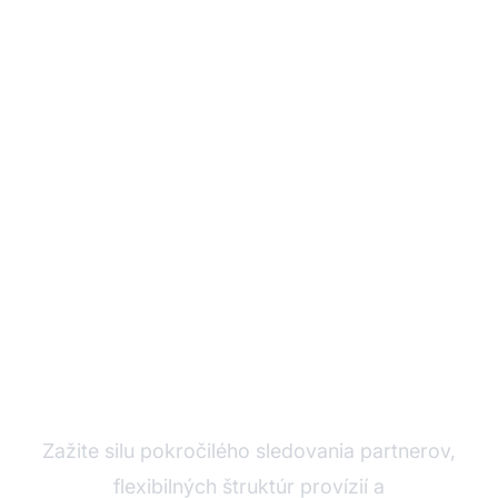
Rozvíjajte svoj
partnerský program s
Post Affiliate Pro
Zažite silu pokročilého sledovania partnerov,
flexibilných štruktúr provízií a