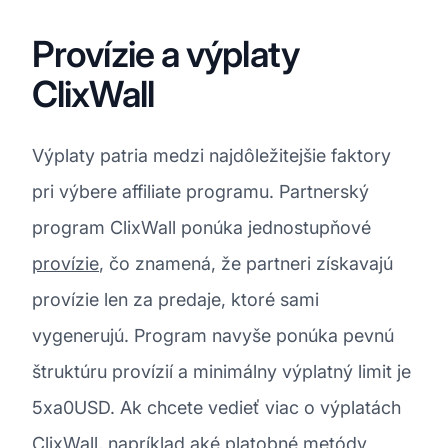
Provízie a výplaty
ClixWall
Výplaty patria medzi najdôležitejšie faktory
pri výbere affiliate programu. Partnerský
program ClixWall ponúka jednostupňové
provízie
, čo znamená, že partneri získavajú
provízie len za predaje, ktoré sami
vygenerujú. Program navyše ponúka pevnú
štruktúru provízií a minimálny výplatný limit je
5xa0USD. Ak chcete vedieť viac o výplatách
ClixWall, napríklad aké platobné metódy