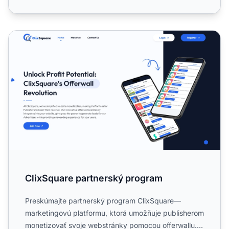
ClixSquare partnerský program
ClixSquare partnerský program
Preskúmajte partnerský program ClixSquare—
marketingovú platformu, ktorá umožňuje publisherom
monetizovať svoje webstránky pomocou offerwallu.