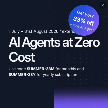
Get your
33% off
+ free AI Agent
1 July – 31st August 2026 *extended
AI Agents at Zero
Cost
Use code
SUMMER-33M
for monthly and
SUMMER-33Y
for yearly subscription