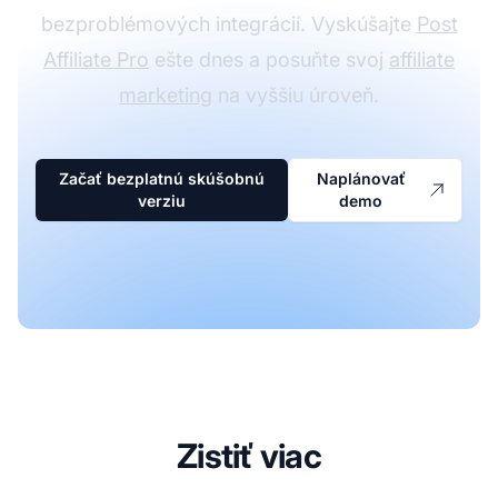
bezproblémových integrácií. Vyskúšajte
Post
Affiliate Pro
ešte dnes a posuňte svoj
affiliate
marketing
na vyššiu úroveň.
Začať bezplatnú skúšobnú
Naplánovať
verziu
demo
Zistiť viac