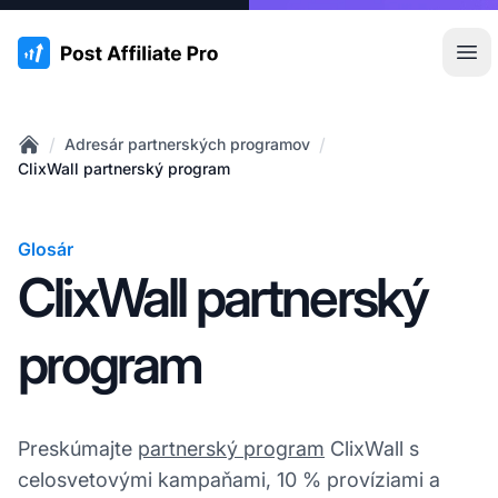
:site.title
Otv
/
/
Adresár partnerských programov
Home
ClixWall partnerský program
Glosár
ClixWall partnerský
program
Preskúmajte
partnerský program
ClixWall s
celosvetovými kampaňami, 10 % províziami a