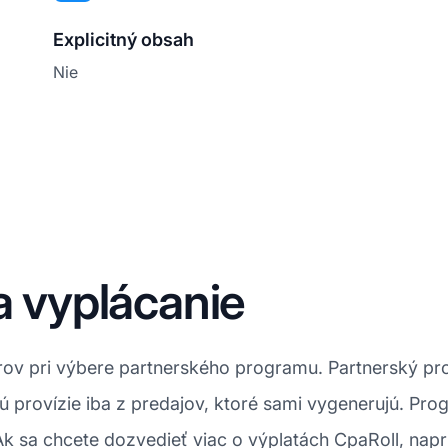
Explicitný obsah
Nie
a vyplácanie
torov pri výbere partnerského programu. Partnerský 
jú provízie iba z predajov, ktoré sami vygenerujú. Pr
Ak sa chcete dozvedieť viac o výplatách CpaRoll, nap