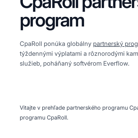
CpaRoll partne
program
CpaRoll ponúka globálny
partnerský pro
týždennými výplatami a rôznorodými kam
služieb, poháňaný softvérom Everflow.
Vitajte v prehľade partnerského programu Cpa
programu CpaRoll.