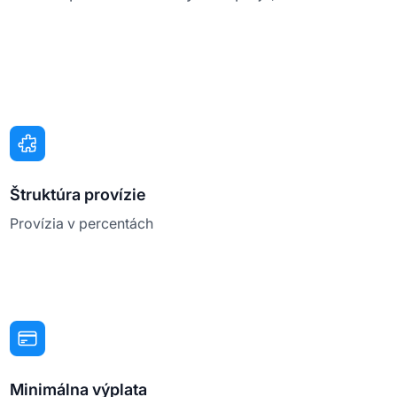
Štruktúra provízie
Provízia v percentách
Minimálna výplata