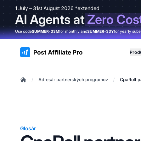
1 July – 31st August 2026 *extended
AI Agents at
Zero Cos
Use code
SUMMER-33M
for monthly and
SUMMER-33Y
for yearly subs
:site.title
Prod
/
/
Adresár partnerských programov
CpaRoll p
Home
Glosár