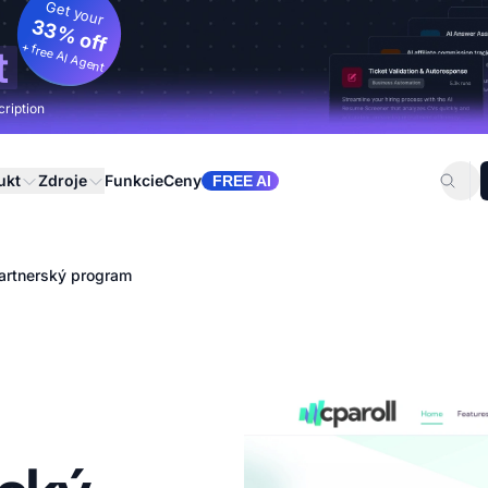
Get your
33% off
+ free AI Agent
t
cription
ukt
Zdroje
Funkcie
Ceny
FREE AI
artnerský program