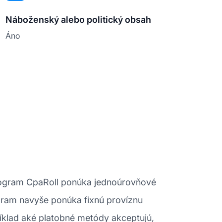
Náboženský alebo politický obsah
Áno
program CpaRoll ponúka jednoúrovňové
ogram navyše ponúka fixnú províznu
ríklad aké platobné metódy akceptujú,