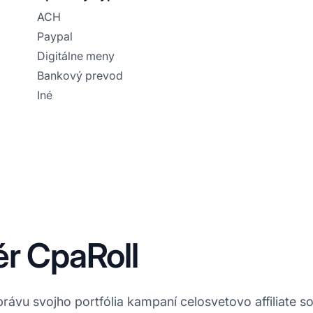
ACH
Paypal
Digitálne meny
Bankový prevod
Iné
ér CpaRoll
ávu svojho portfólia kampaní celosvetovo affiliate so