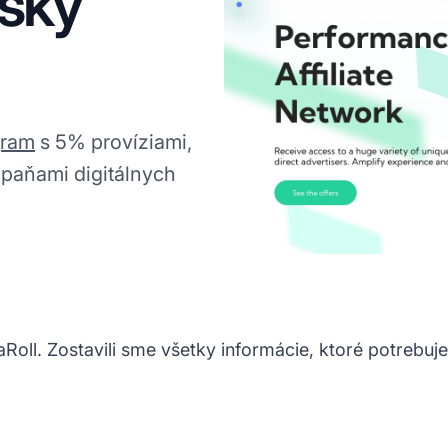
rský
gram
s 5% províziami,
paňami digitálnych
Roll. Zostavili sme všetky informácie, ktoré potrebu