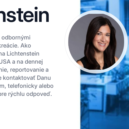
nstein
 s odbornými
kreácie. Ako
a Lichtenstein
v USA a na dennej
ie, reportovanie a
te kontaktovať Danu
om, telefonicky alebo
pre rýchlu odpoveď.