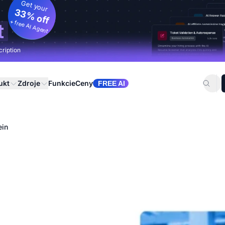
Get your
33% off
+ free AI Agent
t
cription
ukt
Zdroje
Funkcie
Ceny
FREE AI
ein