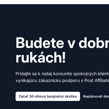
Budete v dob
rukách!
Pridajte sa k našej komunite spokojných klien
vynikajúcu zákaznícku podporu s Post Affiliate
Začať 30-dňovú bezplatnú skúšku
Naplánovať de