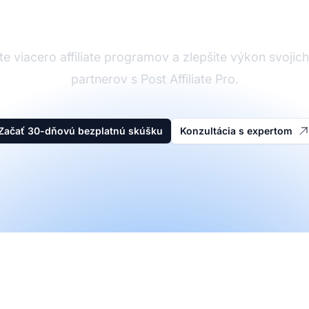
Affiliate softvér
e viacero affiliate programov a zlepšite výkon svojich a
partnerov s Post Affiliate Pro.
Začať 30-dňovú bezplatnú skúšku
Konzultácia s expertom