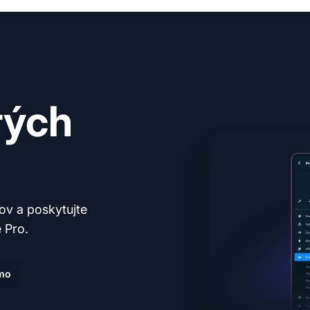
rých
tov a poskytujte
 Pro.
mo