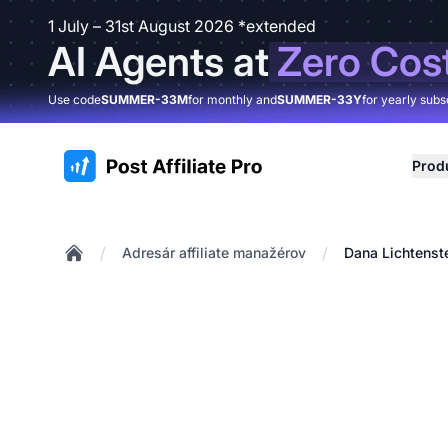
1 July – 31st August 2026 *extended
AI Agents at
Zero Cos
Use code
SUMMER-33M
for monthly and
SUMMER-33Y
for yearly subs
:site.title
Prod
/
/
Adresár affiliate manažérov
Dana Lichtenst
Home