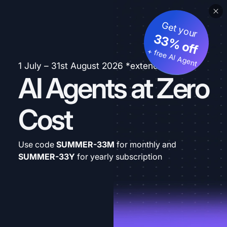
Get your
33% off
+ free AI Agent
1 July – 31st August 2026 *extended
AI Agents at Zero
Cost
Use code
SUMMER-33M
for monthly and
SUMMER-33Y
for yearly subscription