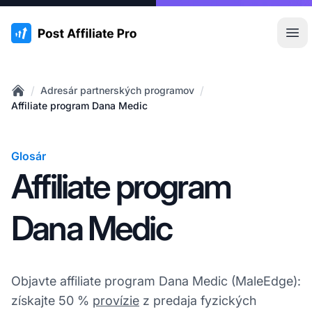
:site.title
Otv
/
/
Adresár partnerských programov
Home
Affiliate program Dana Medic
Glosár
Affiliate program
Dana Medic
Objavte affiliate program Dana Medic (MaleEdge):
získajte 50 %
provízie
z predaja fyzických