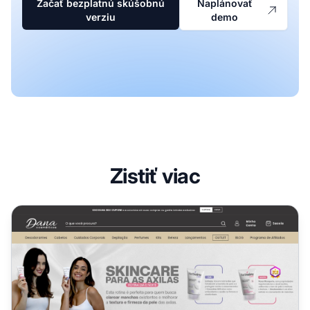
Začať bezplatnú skúšobnú
Naplánovať
verziu
demo
Zistiť viac
Partnerský program Dana Cosméticos