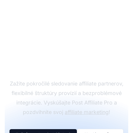
Rozvíjajte svoj affiliate
program s Post Affiliate
Pro
Zažite pokročilé sledovanie affiliate partnerov,
flexibilné štruktúry provízií a bezproblémové
integrácie. Vyskúšajte Post Affiliate Pro a
pozdvihnite svoj
affiliate marketing
!