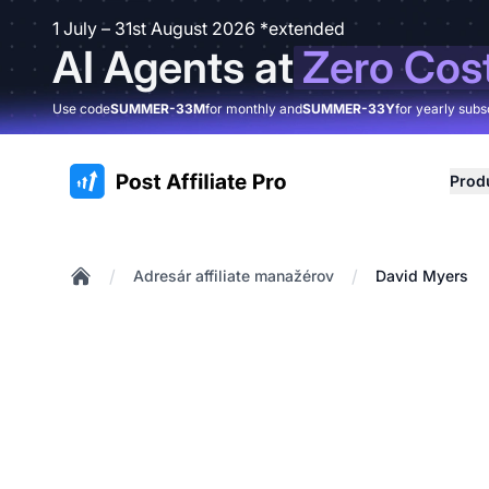
1 July – 31st August 2026 *extended
AI Agents at
Zero Cos
Use code
SUMMER-33M
for monthly and
SUMMER-33Y
for yearly subs
:site.title
Prod
/
/
Adresár affiliate manažérov
David Myers
Home