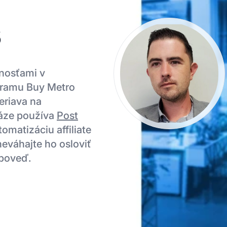
s
enosťami v
gramu Buy Metro
eriava na
 báze používa
Post
omatizáciu affiliate
neváhajte ho osloviť
dpoveď.