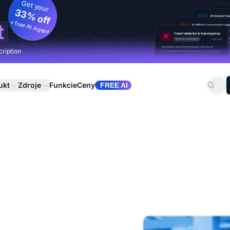
Get your
33% off
+ free AI Agent
t
cription
ukt
Zdroje
Funkcie
Ceny
FREE AI