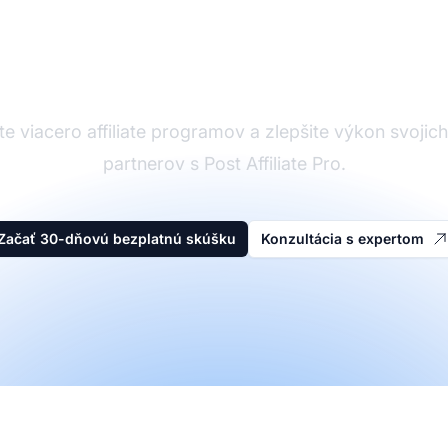
Affiliate softvér
e viacero affiliate programov a zlepšite výkon svojich a
partnerov s Post Affiliate Pro.
Začať 30-dňovú bezplatnú skúšku
Konzultácia s expertom