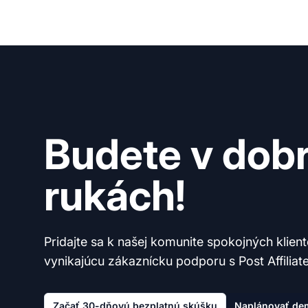
Budete v dob
rukách!
Pridajte sa k našej komunite spokojných klien
vynikajúcu zákaznícku podporu s Post Affiliate
Začať 30-dňovú bezplatnú skúšku
Naplánovať de