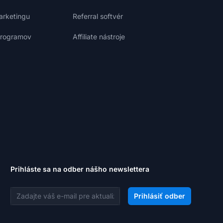
marketingu
Referral softvér
 programov
Affiliate nástroje
Prihláste sa na odber nášho newslettera
E-mailová adresa
Prihlásiť odber