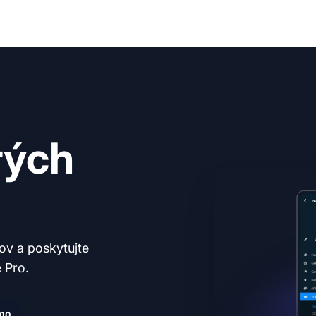
rých
tov a poskytujte
 Pro.
mo