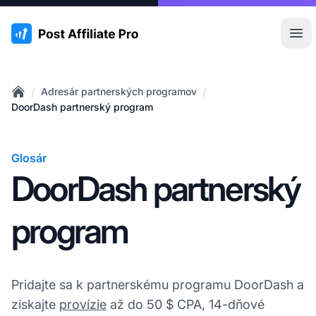
:site.title
Otv
/
/
Adresár partnerských programov
Home
DoorDash partnerský program
Glosár
DoorDash partnerský
program
Pridajte sa k partnerskému programu DoorDash a
získajte
provízie
až do 50 $ CPA, 14-dňové