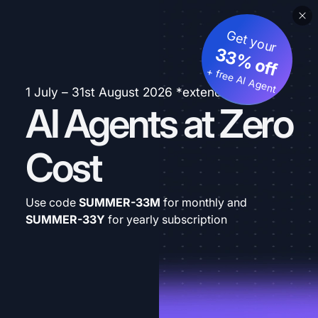
Get your
33% off
+ free AI Agent
1 July – 31st August 2026 *extended
AI Agents at Zero
Cost
Use code
SUMMER-33M
for monthly and
SUMMER-33Y
for yearly subscription