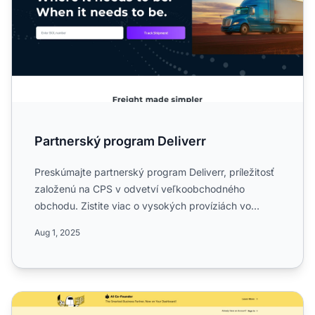
Partnerský program Deliverr
Preskúmajte partnerský program Deliverr, príležitosť
založenú na CPS v odvetví veľkoobchodného
obchodu. Zistite viac o vysokých províziách vo
výške 300xa0USD, j...
Aug 1, 2025
Doola Affiliate Program