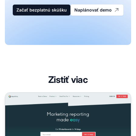
Začať bezplatnú skúšku
Naplánovať demo
Zistiť viac
Partnerský program DashThis