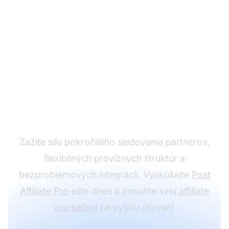
Posuňte svoj
partnerský program s
Post Affiliate Pro
Zažite silu pokročilého sledovania partnerov,
flexibilných províznych štruktúr a
bezproblémových integrácií. Vyskúšajte
Post
Affiliate Pro
ešte dnes a posuňte svoj
affiliate
marketing
na vyššiu úroveň!