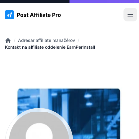
:site.title
Otv
/
/
Adresár affiliate manažérov
Home
Kontakt na affiliate oddelenie EarnPerInstall