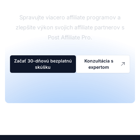
Spravujte viacero affiliate programov a
zlepšite výkon svojich affiliate partnerov s
Post Affiliate Pro.
Začať 30-dňovú bezplatnú
Konzultácia s
skúšku
expertom