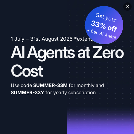
Get your
33% off
+ free AI Agent
1 July – 31st August 2026 *extended
AI Agents at Zero
Cost
Use code
SUMMER-33M
for monthly and
SUMMER-33Y
for yearly subscription