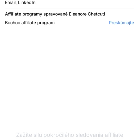
Email, LinkedIn
Affiliate programy
spravované Eleanore Chetcuti
Boohoo affiliate program
Preskúmajte
Rozvíjajte svoj affiliate
program s Post Affiliate
Pro
Zažite silu pokročilého sledovania affiliate