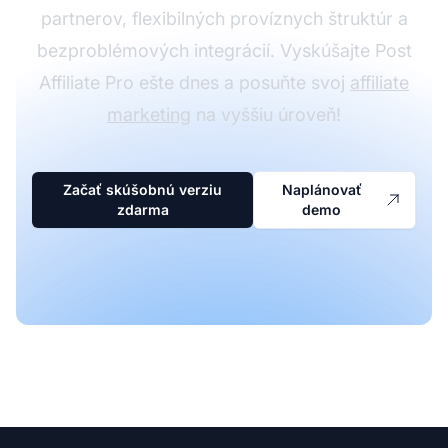
partnerov, flexibilných províznych štruktúr a
bezproblémových integrácií. Vyskúšajte Post
Affiliate Pro ešte dnes a posuňte svoj
affiliate
marketing
na vyššiu úroveň!
Začať skúšobnú verziu
Naplánovať
zdarma
demo