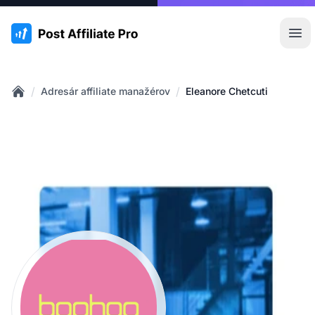
:site.title
Otv
/
/
Adresár affiliate manažérov
Eleanore Chetcuti
Home