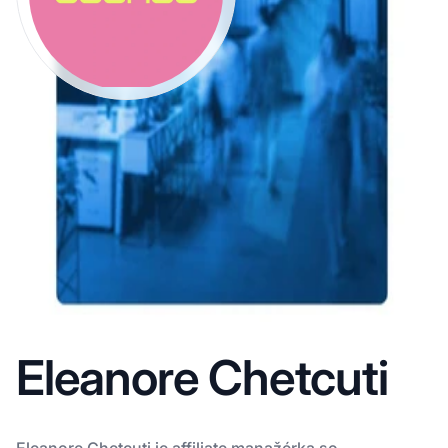
Eleanore Chetcuti
Eleanore Chetcuti je affiliate manažérka so