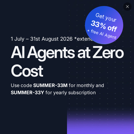
Get your
33% off
+ free AI Agent
1 July – 31st August 2026 *extended
AI Agents at Zero
Cost
Use code
SUMMER-33M
for monthly and
SUMMER-33Y
for yearly subscription