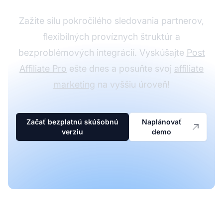
Zažite silu pokročilého sledovania partnerov,
flexibilných províznych štruktúr a
bezproblémových integrácií. Vyskúšajte
Post
Affiliate Pro
ešte dnes a posuňte svoj
affiliate
marketing
na vyššiu úroveň!
Začať bezplatnú skúšobnú
Naplánovať
verziu
demo