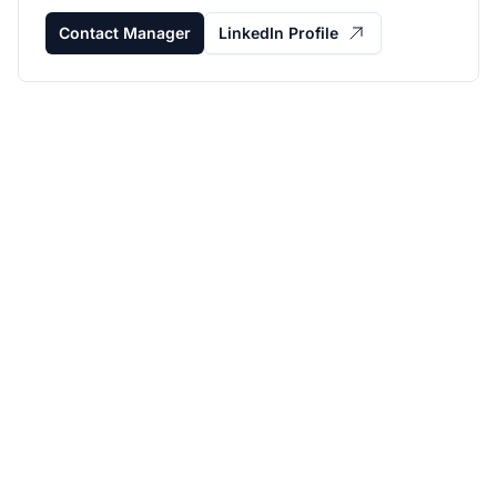
Contact Manager
LinkedIn Profile
Rozvíjajte svoj
partnerský program s
Post Affiliate Pro