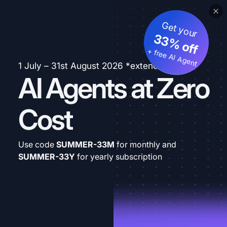
Get your
33% off
+ free AI Agent
1 July – 31st August 2026 *extended
AI Agents at Zero
Cost
Use code
SUMMER-33M
for monthly and
SUMMER-33Y
for yearly subscription