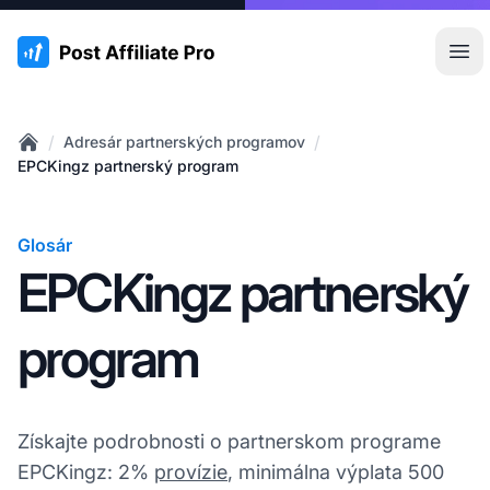
:site.title
Otv
/
/
Adresár partnerských programov
Home
EPCKingz partnerský program
Glosár
EPCKingz partnerský
program
Získajte podrobnosti o partnerskom programe
EPCKingz: 2%
provízie
, minimálna výplata 500