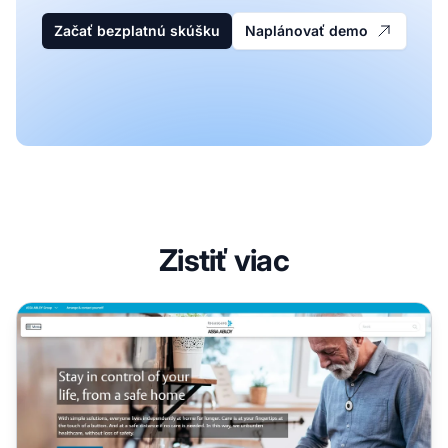
Začať bezplatnú skúšku
Naplánovať demo
Zistiť viac
Partnerský program FocusCura