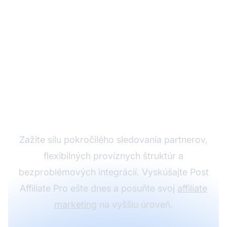
Rozšírte svoj
partnerský program s
Post Affiliate Pro
Zažite silu pokročilého sledovania partnerov,
flexibilných províznych štruktúr a
bezproblémových integrácií. Vyskúšajte Post
Affiliate Pro ešte dnes a posuňte svoj
affiliate
marketing
na vyššiu úroveň.