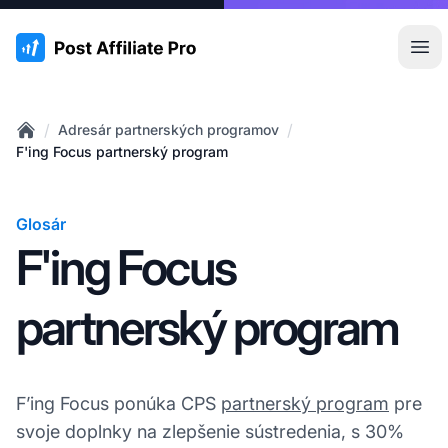
:site.title
Otv
/
/
Adresár partnerských programov
Home
F'ing Focus partnerský program
Glosár
F'ing Focus
partnerský program
F’ing Focus ponúka CPS
partnerský program
pre
svoje doplnky na zlepšenie sústredenia, s 30%