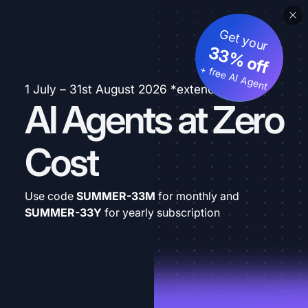
Get your
33% off
+ free AI Agent
1 July – 31st August 2026 *extended
AI Agents at Zero
Cost
Use code
SUMMER-33M
for monthly and
SUMMER-33Y
for yearly subscription