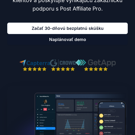
klientov a poskytujte vynikajúcu zákaznícku
podporu s Post Affiliate Pro.
Začať 30-dňovú bezplatnú skúšku
Naplánovať demo