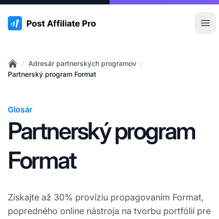
:site.title
Otv
/
/
Adresár partnerských programov
Home
Partnerský program Format
Glosár
Partnerský program
Format
Získajte až 30% províziu propagovaním Format,
popredného online nástroja na tvorbu portfólií pre