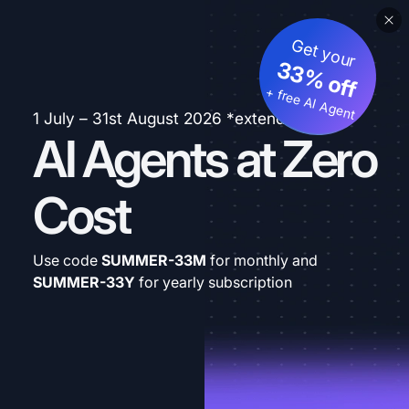
Get your
33% off
+ free AI Agent
1 July – 31st August 2026 *extended
AI Agents at Zero
Cost
Use code
SUMMER-33M
for monthly and
SUMMER-33Y
for yearly subscription