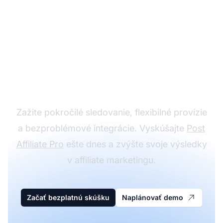
Rozviňte svoj
partnerský program s
Post Affiliate Pro
Zažite pokročilé sledovanie, flexibilné provízie
a bezproblémové integrácie. Vyskúšajte
Post
Affiliate Pro
ešte dnes a zvýšte svoje výsledky
v affiliate marketingu.
Začať bezplatnú skúšku
Naplánovať demo