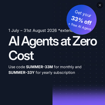
Get your
33% off
+ free AI Agent
1 July – 31st August 2026 *extended
AI Agents at Zero
Cost
Use code
SUMMER-33M
for monthly and
SUMMER-33Y
for yearly subscription