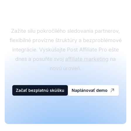
program s Post Affiliate
Pro
Zažite silu pokročilého sledovania partnerov,
flexibilné provízne štruktúry a bezproblémové
integrácie. Vyskúšajte Post Affiliate Pro ešte
dnes a posuňte svoj
affiliate marketing
na
novú úroveň.
Začať bezplatnú skúšku
Naplánovať demo