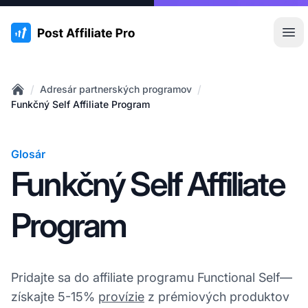
:site.title
Otv
/
/
Adresár partnerských programov
Home
Funkčný Self Affiliate Program
Glosár
Funkčný Self Affiliate
Program
Pridajte sa do affiliate programu Functional Self—
získajte 5-15%
provízie
z prémiových produktov