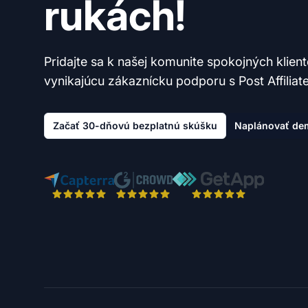
rukách!
Pridajte sa k našej komunite spokojných klien
vynikajúcu zákaznícku podporu s Post Affiliate
Začať 30-dňovú bezplatnú skúšku
Naplánovať de