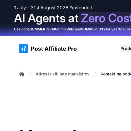
1 July – 31st August 2026 *extended
AI Agents at
Zero Cos
Use code
SUMMER-33M
for monthly and
SUMMER-33Y
for yearly subs
:site.title
Prod
/
/
Adresár affiliate manažérov
Kontakt na odde
Home