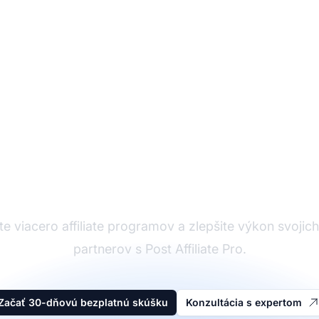
Affiliate softvér
e viacero affiliate programov a zlepšite výkon svojich a
partnerov s Post Affiliate Pro.
Začať 30-dňovú bezplatnú skúšku
Konzultácia s expertom