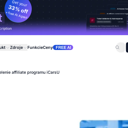
Get your
33% off
+ free AI Agent
t
cription
ukt
Zdroje
Funkcie
Ceny
FREE AI
lenie affiliate programu iCarsU