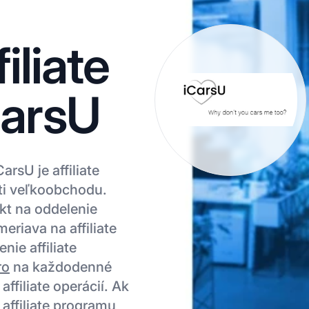
iliate
CarsU
arsU je affiliate
ti veľkoobchodu.
kt na oddelenie
eriava na affiliate
nie affiliate
ro
na každodenné
ffiliate operácií. Ak
affiliate programu