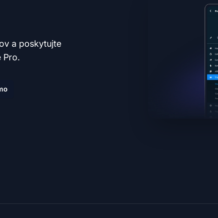
tov a poskytujte
 Pro.
mo