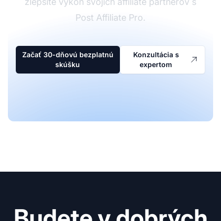
zlepšite výkon svojich affiliate partnerov s
Post Affiliate Pro.
Začať 30-dňovú bezplatnú
Konzultácia s
skúšku
expertom
Budete v dobrých