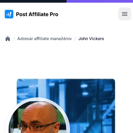
:site.title
Otv
/
/
Adresár affiliate manažérov
John Vickers
Home