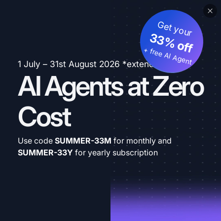
Get your
33% off
+ free AI Agent
1 July – 31st August 2026 *extended
AI Agents at Zero
Cost
Use code
SUMMER-33M
for monthly and
SUMMER-33Y
for yearly subscription