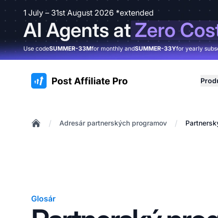
1 July – 31st August 2026 *extended
AI Agents at
Zero Cos
Use code
SUMMER-33M
for monthly and
SUMMER-33Y
for yearly subs
:site.title
Prod
/
/
Adresár partnerských programov
Partnersk
Home
Glosár