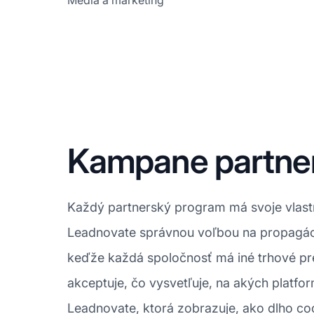
Médiá a marketing
Kampane partne
Každý partnerský program má svoje vlastné
Leadnovate správnou voľbou na propagáci
keďže každá spoločnosť má iné trhové pref
akceptuje, čo vysvetľuje, na akých platfo
Leadnovate, ktorá zobrazuje, ako dlho coo