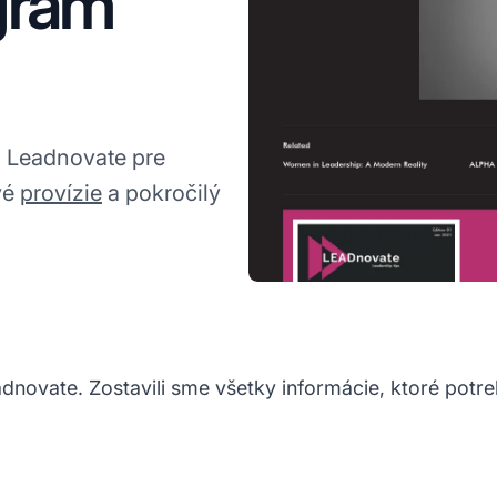
gram
u Leadnovate pre
vé
provízie
a pokročilý
novate. Zostavili sme všetky informácie, ktoré potre