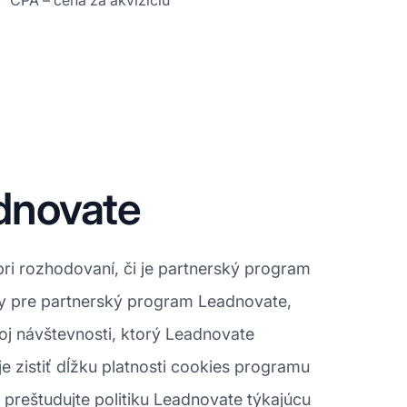
CPA – cena za akvizíciu
dnovate
pri rozhodovaní, či je partnerský program
y pre partnerský program Leadnovate,
oj návštevnosti, ktorý Leadnovate
e zistiť dĺžku platnosti cookies programu
 preštudujte politiku Leadnovate týkajúcu