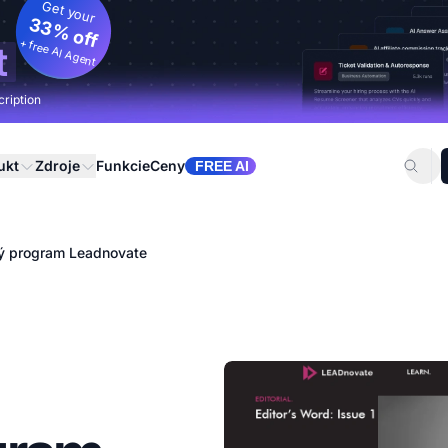
Get your
33% off
+ free AI Agent
t
cription
ukt
Zdroje
Funkcie
Ceny
FREE AI
ý program Leadnovate