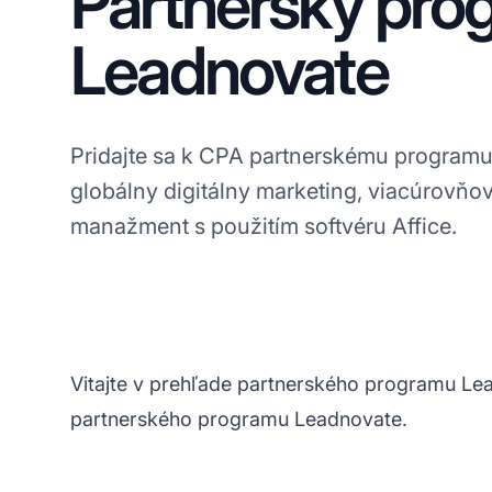
Partnerský pro
Leadnovate
Pridajte sa k CPA partnerskému program
globálny digitálny marketing, viacúrovňo
manažment s použitím softvéru Affice.
Vitajte v prehľade partnerského programu Lead
partnerského programu Leadnovate.