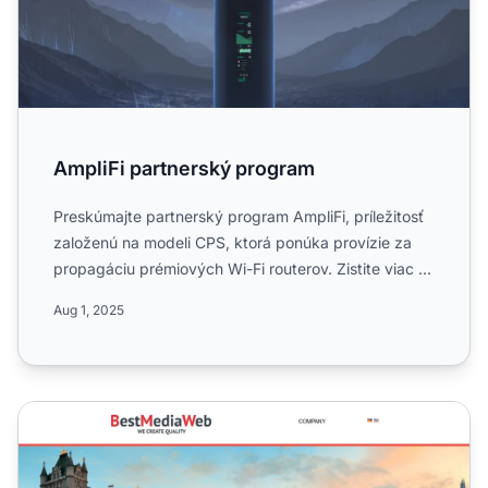
AmpliFi partnerský program
Preskúmajte partnerský program AmpliFi, príležitosť
založenú na modeli CPS, ktorá ponúka provízie za
propagáciu prémiových Wi-Fi routerov. Zistite viac o
jeho j...
Aug 1, 2025
Affiliate program BestMediaWeb