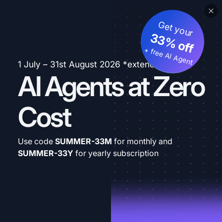
Get your
33% off
+ free AI Agent
1 July – 31st August 2026 *extended
AI Agents at Zero
Cost
Use code
SUMMER-33M
for monthly and
SUMMER-33Y
for yearly subscription