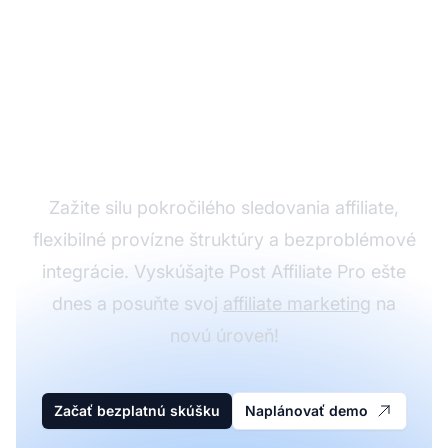
Rozviňte svoj affiliate
program s Post Affiliate
Pro
Zažite silu pokročilého sledovania affiliate,
flexibilné provízne štruktúry a bezproblémové
integrácie. Vyskúšajte Post Affiliate Pro ešte
dnes a posuňte svoj
affiliate marketing
na
novú úroveň!
Začať bezplatnú skúšku
Naplánovať demo