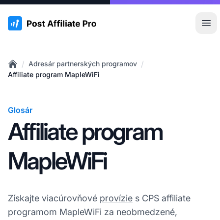
:site.title
Otv
/
/
Adresár partnerských programov
Home
Affiliate program MapleWiFi
Glosár
Affiliate program
MapleWiFi
Získajte viacúrovňové
provízie
s CPS affiliate
programom MapleWiFi za neobmedzené,