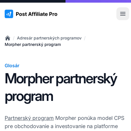
:site.title
Otv
/
/
Adresár partnerských programov
Home
Morpher partnerský program
Glosár
Morpher partnerský
program
Partnerský program
Morpher ponúka model CPS
pre obchodovanie a investovanie na platforme