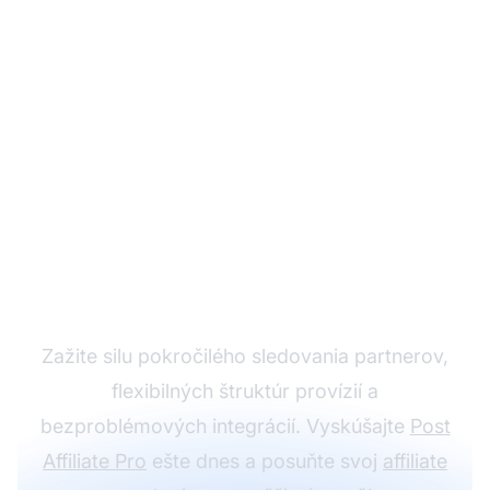
Rozviňte svoj
partnerský program s
Post Affiliate Pro
Zažite silu pokročilého sledovania partnerov,
flexibilných štruktúr provízií a
bezproblémových integrácií. Vyskúšajte
Post
Affiliate Pro
ešte dnes a posuňte svoj
affiliate