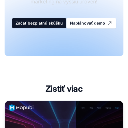
marketing
na vyššiu úroveň!
Začať bezplatnú skúšku
Naplánovať demo
Zistiť viac
Partnerský program Mopubi