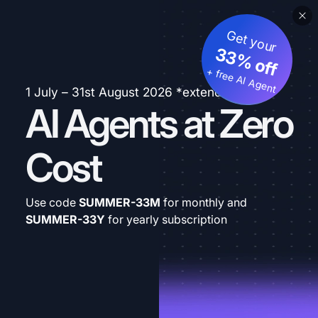
Get your
33% off
+ free AI Agent
1 July – 31st August 2026 *extended
AI Agents at Zero
Cost
Use code
SUMMER-33M
for monthly and
SUMMER-33Y
for yearly subscription