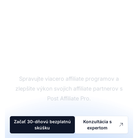
Affiliate softvér
Spravujte viacero affiliate programov a
zlepšite výkon svojich affiliate partnerov s
Post Affiliate Pro.
Začať 30-dňovú bezplatnú
Konzultácia s
skúšku
expertom