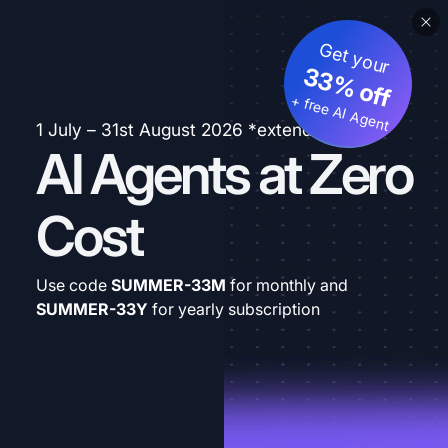
Get your
33% off
+ free AI Agent
1 July – 31st August 2026 *extended
AI Agents at Zero
Cost
Use code
SUMMER-33M
for monthly and
SUMMER-33Y
for yearly subscription