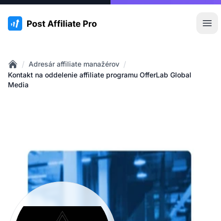
:site.title
Otv
/
/
Adresár affiliate manažérov
Home
Kontakt na oddelenie affiliate programu OfferLab Global
Media