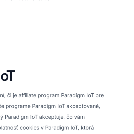
IoT
í, či je affiliate program Paradigm IoT pre
iate programe Paradigm IoT akceptované,
orý Paradigm IoT akceptuje, čo vám
latnosť cookies v Paradigm IoT, ktorá