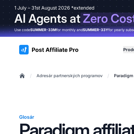
1 July – 31st August 2026 *extended
AI Agents at
Zero Cos
Use code
SUMMER-33M
for monthly and
SUMMER-33Y
for yearly subs
:site.title
Prod
/
/
Adresár partnerských programov
Paradigm 
Home
Glosár
Paradigm affilia