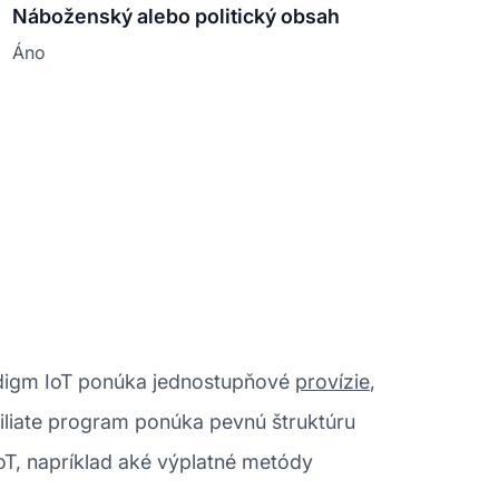
Náboženský alebo politický obsah
Áno
aradigm IoT ponúka jednostupňové
provízie
,
filiate program ponúka pevnú štruktúru
IoT, napríklad aké výplatné metódy