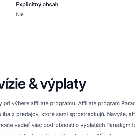
Explicitný obsah
Nie
ízie & výplaty
ory pri výbere affiliate programu. Affiliate program P
u iba z predajov, ktoré sami sprostredkujú. Navyše, af
chcete vedieť viac podrobností o výplatách Paradigm 