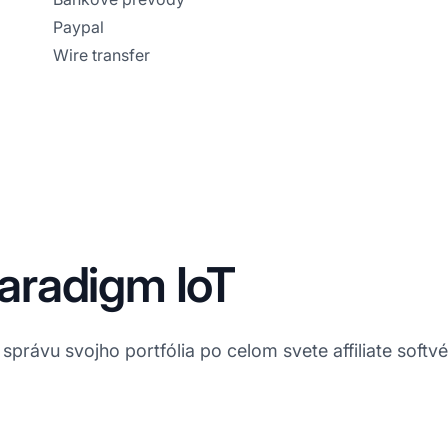
Paypal
Wire transfer
 Paradigm IoT
právu svojho portfólia po celom svete affiliate softvér