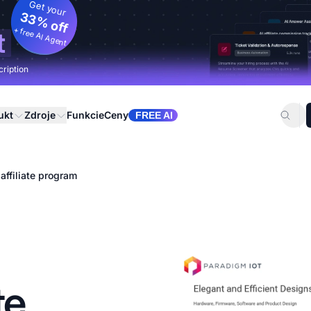
Get your
33% off
+ free AI Agent
t
cription
ukt
Zdroje
Funkcie
Ceny
FREE AI
affiliate program
te