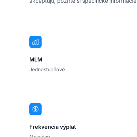
akceptujú, pozrite si špecifické informácie
MLM
Jednostupňové
Frekvencia výplat
Mesačne