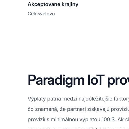
Akceptované krajiny
Celosvetovo
Paradigm IoT prov
Výplaty patria medzi najdôležitejšie fakt
čo znamená, že partneri získavajú provízi
provízií s minimálnou výplatou 100 $. Ak 