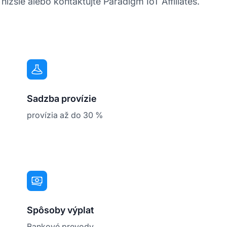
 nižšie alebo kontaktujte Paradigm IoT Affiliates.
Sadzba provízie
provízia až do 30 %
Spôsoby výplat
Bankové prevody