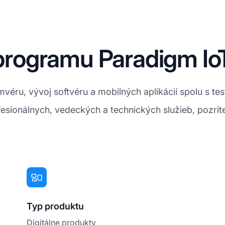
e programu Paradigm Io
mvéru, vývoj softvéru a mobilných aplikácií spolu s t
fesionálnych, vedeckých a technických služieb, pozrit
Typ produktu
Digitálne produkty