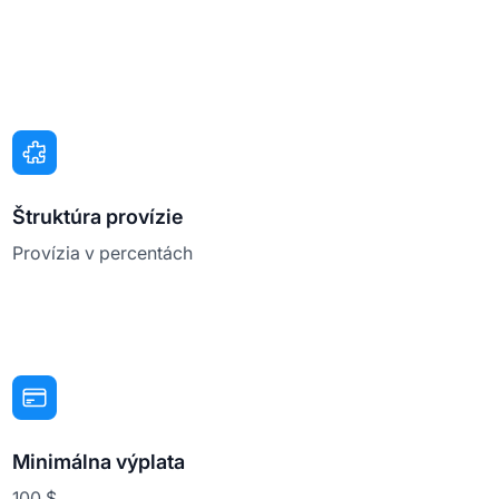
Štruktúra provízie
Provízia v percentách
Minimálna výplata
100 $