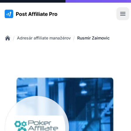
:site.title
Otv
/
/
Adresár affiliate manažérov
Rusmir Zaimovic
Home