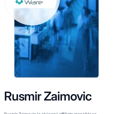
Rusmir Zaimovic
Rusmir Zaimovic je skúsený affiliate manažér so