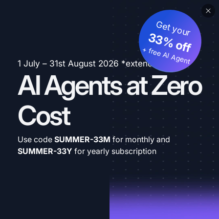
Get your
33% off
+ free AI Agent
1 July – 31st August 2026 *extended
AI Agents at Zero
Cost
Use code
SUMMER-33M
for monthly and
SUMMER-33Y
for yearly subscription