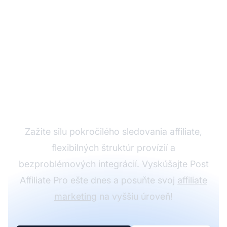
Rozviňte svoj affiliate
program s Post Affiliate
Pro
Zažite silu pokročilého sledovania affiliate,
flexibilných štruktúr provízií a
bezproblémových integrácií. Vyskúšajte Post
Affiliate Pro ešte dnes a posuňte svoj
affiliate
marketing
na vyššiu úroveň!