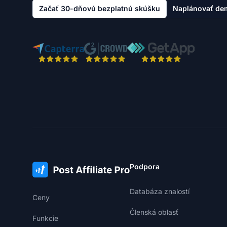
Začať 30-dňovú bezplatnú skúšku
Naplánovať de
Podpora
Databáza znalostí
Ceny
Členská oblasť
Funkcie