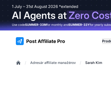
1 July – 31st August 2026 *extended
AI Agents at
Zero Cos
Use code
SUMMER-33M
for monthly and
SUMMER-33Y
for yearly subs
:site.title
Prod
/
/
Adresár affiliate manažérov
Sarah Kim
Home