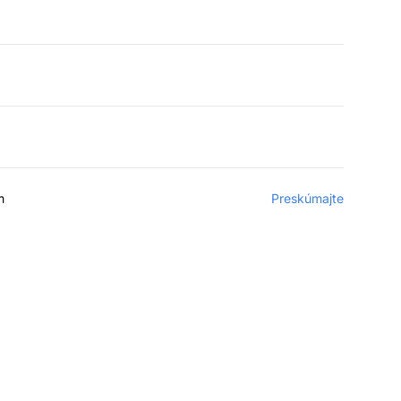
m
Preskúmajte