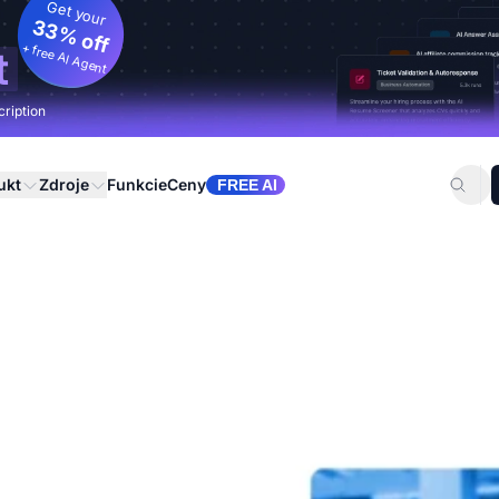
Get your
33% off
+ free AI Agent
t
cription
ukt
Zdroje
Funkcie
Ceny
FREE AI