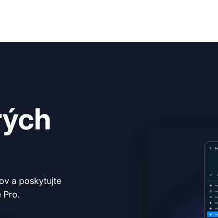
rých
tov a poskytujte
 Pro.