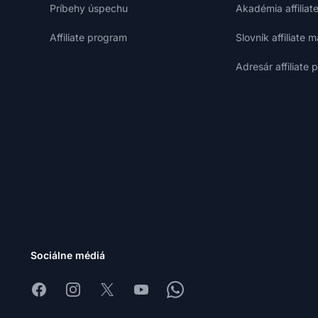
Príbehy úspechu
Akadémia affiliat
Affiliate program
Slovník affiliate 
Adresár affiliate
Sociálne médiá
Facebook
Instagram
X
Youtube
Whatsapp