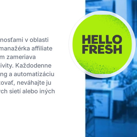
nosťami v oblasti
manažérka affiliate
im zameriava
tivity. Každodenne
ting a automatizáciu
tovať, neváhajte ju
ch sietí alebo iných