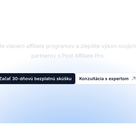
Affiliate softvér
e viacero affiliate programov a zlepšite výkon svojich a
partnerov s Post Affiliate Pro.
Začať 30-dňovú bezplatnú skúšku
Konzultácia s expertom