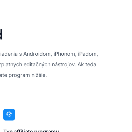
d
ariadenia s Androidom, iPhonom, iPadom,
platných editačných nástrojov. Ak teda
iate program nižšie.
Typ affiliate programu