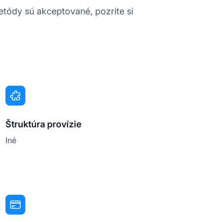
etódy sú akceptované, pozrite si
Štruktúra provízie
Iné