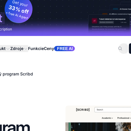
Get your
33% off
+ free AI Agent
t
cription
ukt
Zdroje
Funkcie
Ceny
FREE AI
ý program Scribd
gram