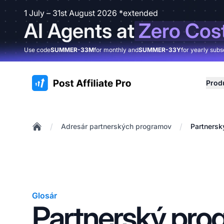
1 July – 31st August 2026 *extended
AI Agents at
Zero Cos
Use code
SUMMER-33M
for monthly and
SUMMER-33Y
for yearly subs
:site.title
Prod
/
/
Adresár partnerských programov
Partnersk
Home
Glosár
Partnerský pro