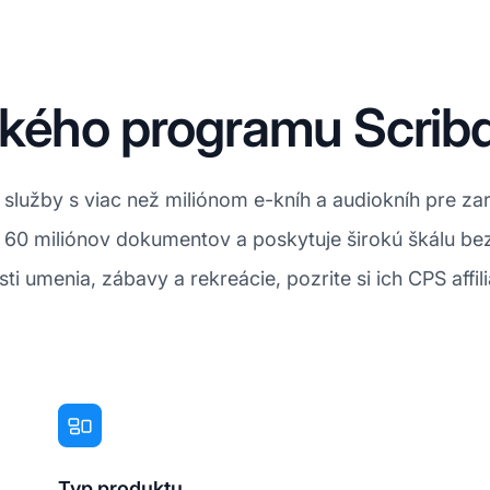
ského programu Scrib
 služby s viac než miliónom e-kníh a audiokníh pre z
60 miliónov dokumentov a poskytuje širokú škálu bez
ti umenia, zábavy a rekreácie, pozrite si ich CPS affil
Typ produktu