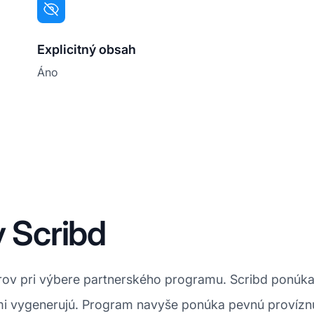
Explicitný obsah
Áno
y Scribd
torov pri výbere partnerského programu. Scribd ponú
sami vygenerujú. Program navyše ponúka pevnú provízn