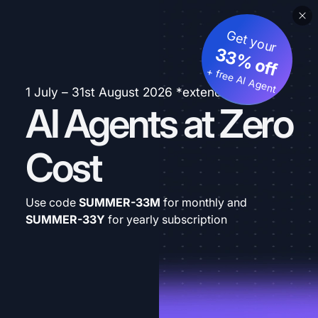
Get your
33% off
+ free AI Agent
1 July – 31st August 2026 *extended
AI Agents at Zero
Cost
Use code
SUMMER-33M
for monthly and
SUMMER-33Y
for yearly subscription