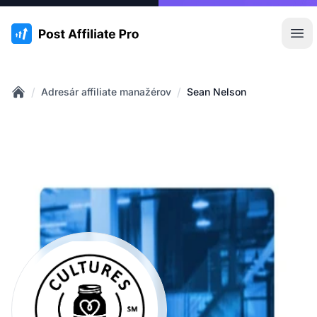
:site.title
Otv
/
/
Adresár affiliate manažérov
Sean Nelson
Home