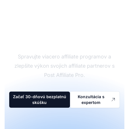
Affiliate softvér
Spravujte viacero affiliate programov a
zlepšite výkon svojich affiliate partnerov s
Post Affiliate Pro.
Začať 30-dňovú bezplatnú
Konzultácia s
skúšku
expertom