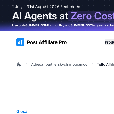
1 July – 31st August 2026 *extended
AI Agents at
Zero Cos
Use code
SUMMER-33M
for monthly and
SUMMER-33Y
for yearly subs
:site.title
Prod
/
/
Adresár partnerských programov
Tello Affi
Home
Glosár