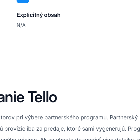
Explicitný obsah
N/A
anie Tello
faktorov pri výbere partnerského programu. Partnersk
jú provízie iba za predaje, ktoré sami vygenerujú. Pr
veného minima. Ak sa chcete dozvedieť viac detailov o