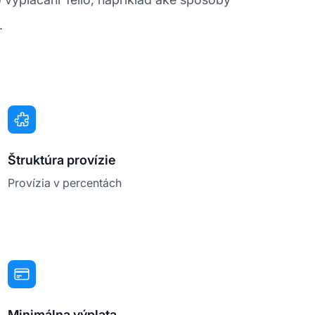
.
Štruktúra provízie
Provízia v percentách
Minimálna výplata