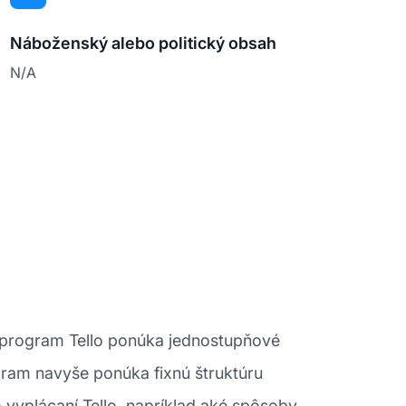
Náboženský alebo politický obsah
N/A
ý program Tello ponúka jednostupňové
ogram navyše ponúka fixnú štruktúru
 vyplácaní Tello, napríklad aké spôsoby