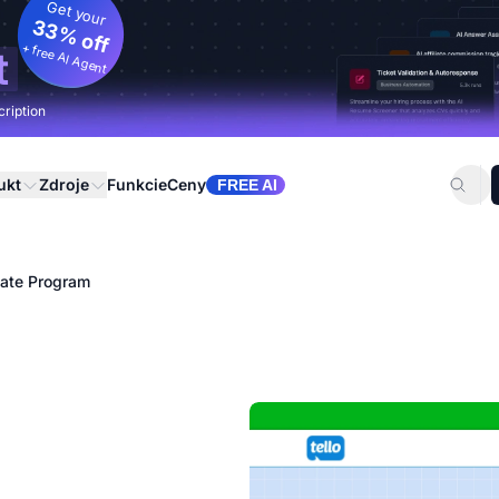
Get your
33% off
+ free AI Agent
t
cription
ukt
Zdroje
Funkcie
Ceny
FREE AI
liate Program