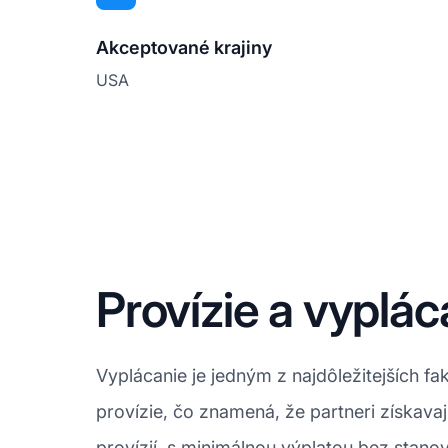
Akceptované krajiny
USA
Provízie a vyplác
Vyplácanie je jedným z najdôležitejších 
provízie, čo znamená, že partneri získava
provízií, s minimálnou výplatou bez stano