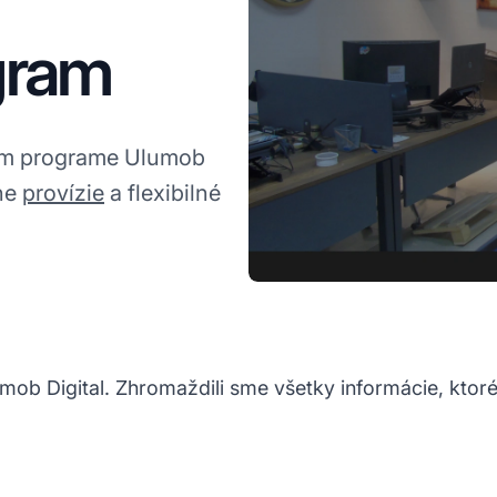
gram
kom programe Ulumob
lne
provízie
a flexibilné
mob Digital. Zhromaždili sme všetky informácie, ktor