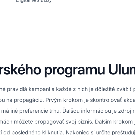
Digitálne služby
ského programu Ulum
 pravidlá kampaní a každé z nich je dôležité zvážiť 
bou na propagáciu. Prvým krokom je skontrolovať akc
má iné preferencie trhu. Ďalšou informáciou je zdroj 
ormách môžete propagovať svoj biznis. Ďalším krokom 
tí od posledného kliknutia. Nakoniec si určite preštudu