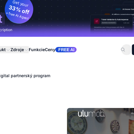
Get your
33% off
+ free AI Agent
t
cription
ukt
Zdroje
Funkcie
Ceny
FREE AI
gital partnerský program