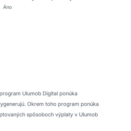
Áno
ý program Ulumob Digital ponúka
i vygenerujú. Okrem toho program ponúka
kceptovaných spôsoboch výplaty v Ulumob