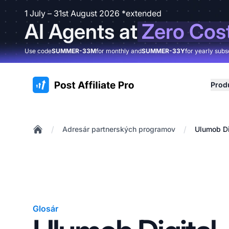
1 July – 31st August 2026 *extended
AI Agents at
Zero Cos
Use code
SUMMER-33M
for monthly and
SUMMER-33Y
for yearly subs
:site.title
Prod
/
/
Adresár partnerských programov
Ulumob Di
Home
Glosár