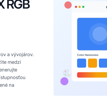
EX RGB
rov a vývojárov.
žite medzi
enerujte
rístupnosťou
ené na