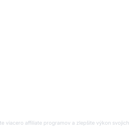
Affiliate softvér
e viacero affiliate programov a zlepšite výkon svojich a