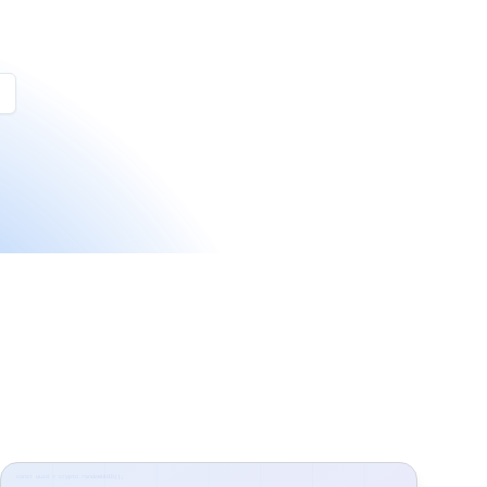
 SQL
UUID Generátor - Generovanie UUID a GUID Online