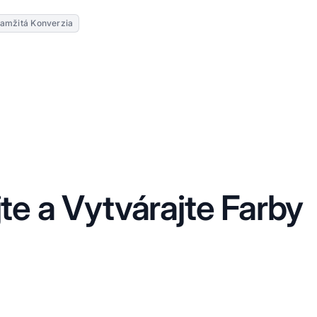
amžitá Konverzia
te a Vytvárajte Farby