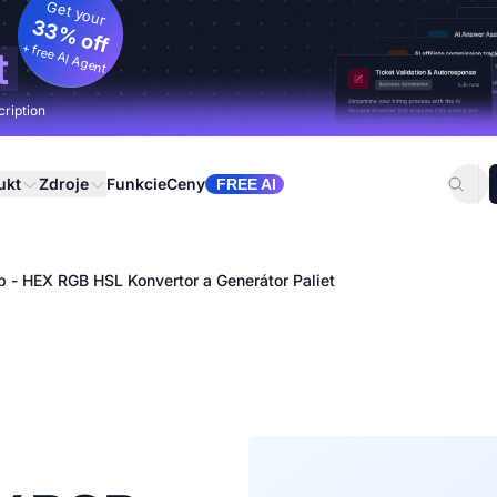
Get your
33% off
+ free AI Agent
t
cription
ukt
Zdroje
Funkcie
Ceny
FREE AI
b - HEX RGB HSL Konvertor a Generátor Paliet