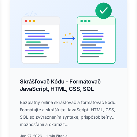
Skrášľovač Kódu - Formátovač
JavaScript, HTML, CSS, SQL
Bezplatný online skrášľovač a formátovač kódu.
Formátujte a skrášľujte JavaScript, HTML, CSS,
SQL so zvýraznením syntaxe, prispôsobiteľnými
možnosťami a okamžit...
Jan 27, 2026
1 min čítania