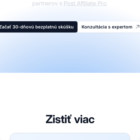
partnerov s
Post Affiliate Pro
.
Začať 30-dňovú bezplatnú skúšku
Konzultácia s expertom
Zistiť viac
PNG, WebP, GIF, AVIF, BMP
Skrášľovač Kódu - Formátovač JavaScript, HTML, CSS,