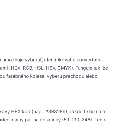
ám umožňuje vyberať, identifikovať a konvertovať
ami (HEX, RGB, HSL, HSV, CMYK). Funguje tak, že
ou farebného kolesa, výberu prechodu alebo
ový HEX kód (napr. #3B82F6), rozdeľte ho na tri
adecimálny pár na desatinný (59, 130, 246). Tento