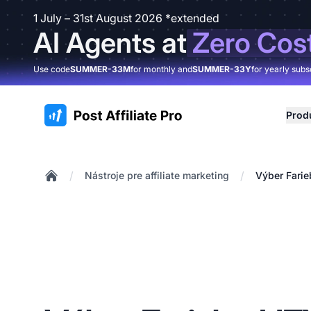
1 July – 31st August 2026 *extended
AI Agents at
Zero Cos
Use code
SUMMER-33M
for monthly and
SUMMER-33Y
for yearly subs
:site.title
Prod
/
/
Nástroje pre affiliate marketing
Výber Farie
Home