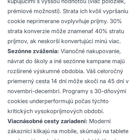
kupujúcimi s vyššou hodnotou (viac položiek,
prémiové možnosti). Strata ich kvôli vypršaniu
cookie neprimerane ovplyvňuje príjmy. 30%
strata konverzie môže znamenať 40% stratu
príjmov, ak neskorší konvertujúci minú viac.
Sezónne zváženia:
Vianočné nakupovanie,
návrat do školy a iné sezónne kampane majú
rozšírené výskumné obdobia. Váš celoročný
priemerný cesta 14 dní môže skoči na 45 dní v
novembri-decembri. Programy s 30-dňovými
cookies underperformujú počas týchto
kritických vysokopríjmových období.
Viacnásobné cesty zariadení:
Moderní
zákazníci klikajú na mobile, skúmajú na tablete