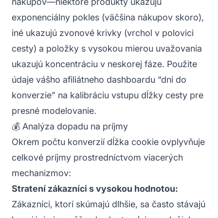
nákupov—niektoré produkty ukazujú
exponenciálny pokles (väčšina nákupov skoro),
iné ukazujú zvonové krivky (vrchol v polovici
cesty) a položky s vysokou mierou uvažovania
ukazujú koncentráciu v neskorej fáze. Použite
údaje vášho afiliátneho dashboardu “dni do
konverzie” na kalibráciu vstupu dĺžky cesty pre
presné modelovanie.
💰 Analýza dopadu na príjmy
Okrem počtu konverzií dĺžka cookie ovplyvňuje
celkové príjmy prostredníctvom viacerých
mechanizmov:
Stratení zákazníci s vysokou hodnotou:
Zákazníci, ktorí skúmajú dlhšie, sa často stávajú