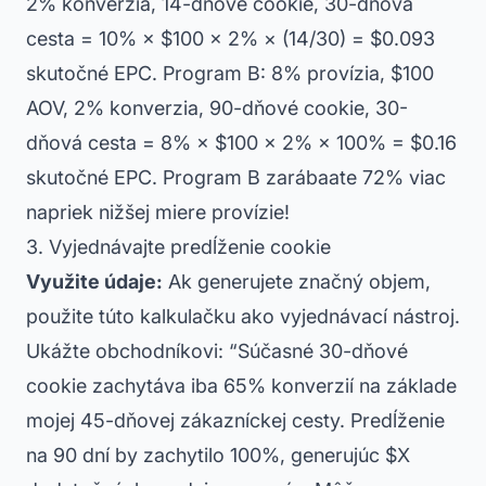
2% konverzia, 14-dňové cookie, 30-dňová
cesta = 10% × $100 × 2% × (14/30) = $0.093
skutočné EPC. Program B: 8% provízia, $100
AOV, 2% konverzia, 90-dňové cookie, 30-
dňová cesta = 8% × $100 × 2% × 100% = $0.16
skutočné EPC. Program B zarábaate 72% viac
napriek nižšej miere provízie!
3. Vyjednávajte predĺženie cookie
Využite údaje:
Ak generujete značný objem,
použite túto kalkulačku ako vyjednávací nástroj.
Ukážte obchodníkovi: “Súčasné 30-dňové
cookie zachytáva iba 65% konverzií na základe
mojej 45-dňovej zákazníckej cesty. Predĺženie
na 90 dní by zachytilo 100%, generujúc $X