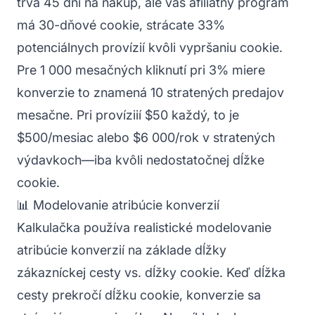
trvá 45 dní na nákup, ale váš afiliátny program
má 30-dňové cookie, strácate 33%
potenciálnych provízií kvôli vypršaniu cookie.
Pre 1 000 mesačných kliknutí pri 3% miere
konverzie to znamená 10 stratených predajov
mesačne. Pri províziií $50 každý, to je
$500/mesiac alebo $6 000/rok v stratených
výdavkoch—iba kvôli nedostatočnej dĺžke
cookie.
📊 Modelovanie atribúcie konverzií
Kalkulačka používa realistické modelovanie
atribúcie konverzií na základe dĺžky
zákazníckej cesty vs. dĺžky cookie. Keď dĺžka
cesty prekročí dĺžku cookie, konverzie sa