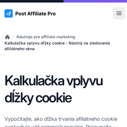
:site.title
Otv
/
/
Nástroje pre affiliate marketing
Home
Kalkulačka vplyvu dĺžky cookie - Nástroj na sledovanie
afiliátneho okna
Kalkulačka vplyvu
dĺžky cookie
Vypočítajte, ako dĺžka trvania afiliátneho cookie
ovplyvňuje váš potenciál
provízie
. Porovnajte