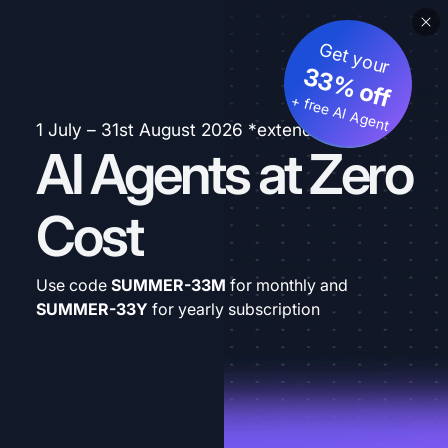
Get your
33% off
+ free AI Agent
1 July – 31st August 2026 *extended
AI Agents at Zero
Cost
Use code
SUMMER-33M
for monthly and
SUMMER-33Y
for yearly subscription