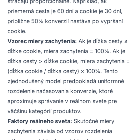
strácajú proporcionálne. Napríklad, ak
priemerná cesta je 60 dní a cookie je 30 dní,
približne 50% konverzií nastáva po vypršaní
cookie.
Vzorec miery zachytenia:
Ak je dĺžka cesty ≤
dĺžke cookie, miera zachytenia = 100%. Ak je
dĺžka cesty > dĺžke cookie, miera zachytenia =
(dĺžka cookie / dĺžka cesty) × 100%. Tento
zjednodušený model predpokladá uniformné
rozdelenie načasovania konverzie, ktoré
aproximuje správanie v reálnom svete pre
väčšinu kategórií produktov.
Faktory reálneho sveta:
Skutočné miery
zachytenia závisia od vzorov rozdelenia