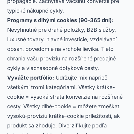
propagácie. Zachytáva väčšinu konverzií pre
typické nákupné cykly.
Programy s dlhými cookies (90-365 dní):
Nevyhnutné pre drahé položky, B2B služby,
luxusné tovary, hlavné investície, vzdelávací
obsah, povedomie na vrchole lievika. Tieto
chránia vašu províziu na rozšírené predajné
cykly a viacnásobné dotykové cesty.
Vyvážte portfólio:
Udržujte mix naprieč
všetkými tromi kategóriami. Všetky krátke-
cookie = vysoká strata konverzie na rozšírené
cesty. Všetky dlhé-cookie = môžete zmeškať
vysokú-províziu krátke-cookie príležitosti, ak
produkt sa zhoduje. Diverzifikujte podľa