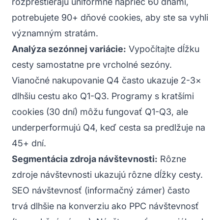
rozprestierajú uniformne naprieč 60 dňami,
potrebujete 90+ dňové cookies, aby ste sa vyhli
významným stratám.
Analýza sezónnej variácie:
Vypočítajte dĺžku
cesty samostatne pre vrcholné sezóny.
Vianočné nakupovanie Q4 často ukazuje 2-3×
dlhšiu cestu ako Q1-Q3. Programy s kratšími
cookies (30 dní) môžu fungovať Q1-Q3, ale
underperformujú Q4, keď cesta sa predlžuje na
45+ dní.
Segmentácia zdroja návštevnosti:
Rôzne
zdroje návštevnosti ukazujú rôzne dĺžky cesty.
SEO návštevnosť (informačný zámer) často
trvá dlhšie na konverziu ako PPC návštevnosť