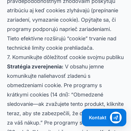
pravdepodobnostným zhodovaím poskytujú
atribúciu aj keď cookies zlyhávajú (prepínanie
zariadení, vymazanie cookie). Opýtajte sa, či
programy podporujú naprieč zariadeniami.
Tieto efektívne rozširujú “cookie” trvanie nad
technické limity cookie prehliadača.
7. Komunikujte dôležitosť cookie svojmu publiku
Stratégia zverejnenia:
V obsahu jemne
komunikujte naliehavosť zladenú s
obmedzeniami cookie. Pre programy s
krátkymi cookies (14 dní): “Obmedzené
sledovanie—ak zvažujete tento produkt, kliknite
teraz, aby ste zabezpečili, že dostanem kredit
Kontakt
za váš nákup.” Pre programy s dlhými cookies