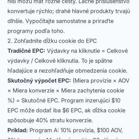
niši môžu mať rôzne cesty. Lacné príslušenstvo
konvertuje rýchlo; drahé hlavné produkty trvajú
dlhšie. Vypočítajte samostatne a priraďte
programy podľa toho.
2. Zohľadnite dĺžku cookie do EPC
Tradičné EPC:
Výdavky na kliknutie = Celkové
výdavky / Celkové kliknutia. To je spätne
hľadajúce a nezohľadňuje obmedzenia cookie.
Skutočný výpočet EPC:
(Miera provízie × AOV
× Miera konverzie × Miera zachytenia cookie
%) = Skutočné EPC. Program inzerujúci $10
EPC môže dodať iba $6 EPC, ak dĺžka cookie
spôsobuje 40% stratu konverzie.
Príklad:
Program A: 10% provízia, $100 AOV,