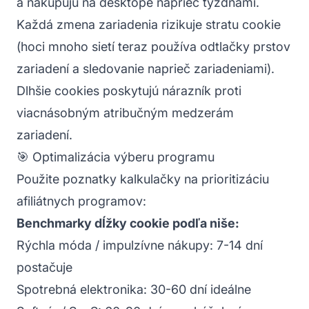
a nakupujú na desktope naprieč týždňami.
Každá zmena zariadenia rizikuje stratu cookie
(hoci mnoho sietí teraz používa odtlačky prstov
zariadení a sledovanie naprieč zariadeniami).
Dlhšie cookies poskytujú nárazník proti
viacnásobným atribučným medzerám
zariadení.
🎯 Optimalizácia výberu programu
Použite poznatky kalkulačky na prioritizáciu
afiliátnych programov:
Benchmarky dĺžky cookie podľa niše:
Rýchla móda / impulzívne nákupy: 7-14 dní
postačuje
Spotrebná elektronika: 30-60 dní ideálne