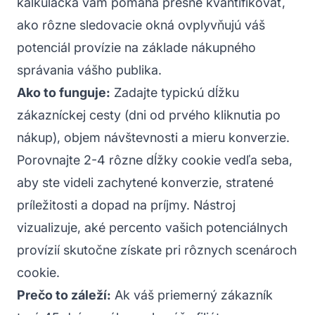
kalkulačka vám pomáha presně kvantifikovať,
ako rôzne sledovacie okná ovplyvňujú váš
potenciál provízie na základe nákupného
správania vášho publika.
Ako to funguje:
Zadajte typickú dĺžku
zákazníckej cesty (dni od prvého kliknutia po
nákup), objem návštevnosti a mieru konverzie.
Porovnajte 2-4 rôzne dĺžky cookie vedľa seba,
aby ste videli zachytené konverzie, stratené
príležitosti a dopad na príjmy. Nástroj
vizualizuje, aké percento vašich potenciálnych
provízií skutočne získate pri rôznych scenároch
cookie.
Prečo to záleží:
Ak váš priemerný zákazník