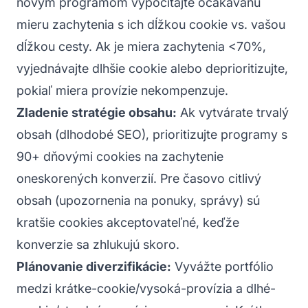
novým programom vypočítajte očakávanú
mieru zachytenia s ich dĺžkou cookie vs. vašou
dĺžkou cesty. Ak je miera zachytenia <70%,
vyjednávajte dlhšie cookie alebo deprioritizujte,
pokiaľ miera provízie nekompenzuje.
Zladenie stratégie obsahu:
Ak vytvárate trvalý
obsah (dlhodobé SEO), prioritizujte programy s
90+ dňovými cookies na zachytenie
oneskorených konverzií. Pre časovo citlivý
obsah (upozornenia na ponuky, správy) sú
kratšie cookies akceptovateľné, keďže
konverzie sa zhlukujú skoro.
Plánovanie diverzifikácie:
Vyvážte portfólio
medzi krátke-cookie/vysoká-provízia a dlhé-