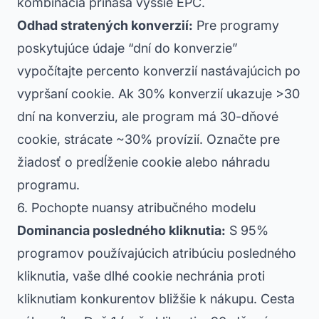
kombinácia prináša vyššie EPC.
Odhad stratených konverzií:
Pre programy
poskytujúce údaje “dní do konverzie”
vypočítajte percento konverzií nastávajúcich po
vypršaní cookie. Ak 30% konverzií ukazuje >30
dní na konverziu, ale program má 30-dňové
cookie, strácate ~30% provízií. Označte pre
žiadosť o predĺženie cookie alebo náhradu
programu.
6. Pochopte nuansy atribučného modelu
Dominancia posledného kliknutia:
S 95%
programov používajúcich atribúciu posledného
kliknutia, vaše dlhé cookie nechránia proti
kliknutiam konkurentov bližšie k nákupu. Cesta