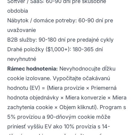
Softvér / SaaS: 60-90 dní pre skúšobné
obdobia
Nábytok / domáce potreby: 60-90 dní pre
uvažovanie
B2B služby: 90-180 dní pre predajné cykly
Drahé položky ($1,000+): 180-365 dní
nevyhnutné
Rámec hodnotenia:
Nevyhodnocujte dĺžku
cookie izolovane. Vypočítajte očakávanú
hodnotu (EV) = (Miera provízie × Priemerná
hodnota objednávky × Miera konverzie × Miera
zachytenia cookie × Objem kliknutí). Program s
5% províziou a 90-dňovým cookie môže
priniesť vyššiu EV ako 10% provízia s 14-