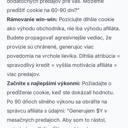
dodatočných predajov pre vás. Môžeme
predĺžiť cookie na 60-90 dní?”
Rámovanie win-win:
Pozíciujte dlhšie cookie
ako výhodu obchodníka, nie iba výhodu afiliáta.
Budete propagovať agresívnejšie vediac, že
provízie sú chránené, generujúc viac
povedomia na vrchole lievika. Dlhšia atribúcia =
spravodlivý kredit = vyššia motivácia afiliáta =
viac predajov.
Začnite s najlepšími výkonmi:
Požiadajte o
predĺženie cookie, keď ste dokázali hodnotu.
Po 90 dňoch silného výkonu sa obráťte na
správcu afiliáta s údajmi: “Generujem $Y v
mesačných predajoch. Aby som to rástol,