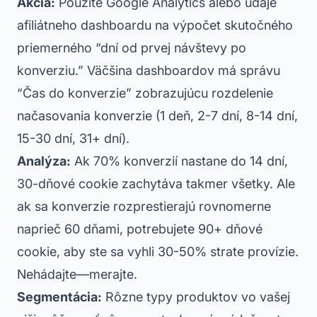
Akcia:
Použite Google Analytics alebo údaje
afiliátneho dashboardu na výpočet skutočného
priemerného “dní od prvej návštevy po
konverziu.” Väčšina dashboardov má správu
“Čas do konverzie” zobrazujúcu rozdelenie
načasovania konverzie (1 deň, 2-7 dní, 8-14 dní,
15-30 dní, 31+ dní).
Analýza:
Ak 70% konverzií nastane do 14 dní,
30-dňové cookie zachytáva takmer všetky. Ale
ak sa konverzie rozprestierajú rovnomerne
naprieč 60 dňami, potrebujete 90+ dňové
cookie, aby ste sa vyhli 30-50% strate provízie.
Nehádajte—merajte.
Segmentácia:
Rôzne typy produktov vo vašej