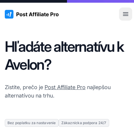
:site.title
Otv
Hľadáte alternatívu k
Avelon?
Zistite, prečo je
Post Affiliate Pro
najlepšou
alternatívou na trhu.
Bez poplatku za nastavenie
Zákaznícka podpora 24/7