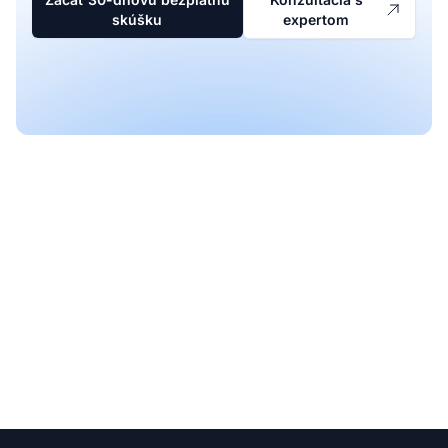
skúšku
expertom