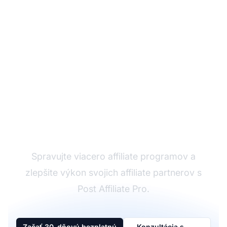
Affiliate softvér
Spravujte viacero affiliate programov a
zlepšite výkon svojich affiliate partnerov s
Post Affiliate Pro.
Začať 30-dňovú bezplatnú
Konzultácia s