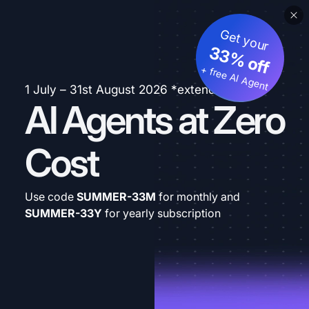
Get your
33% off
+ free AI Agent
1 July – 31st August 2026 *extended
AI Agents at Zero
Cost
Use code
SUMMER-33M
for monthly and
SUMMER-33Y
for yearly subscription