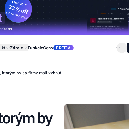
Get your
33% off
+ free AI Agent
t
cription
ukt
Zdroje
Funkcie
Ceny
FREE AI
e, ktorým by sa firmy mali vyhnúť
 ktorým by