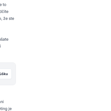
e to
dčíte
, že ste
úšate
í
kúšku
ani
ting je