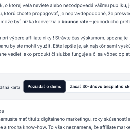
nik, o ktorej veľa neviete alebo nezodpovedá vášmu publiku, j
u, ktorú chcete propagovať, je nepravdepodobné, že presve
om môže byť nízka konverzia a
bounce rate
– jednoducho preto
 pri výbere
affiliate niky
! Strávte čas výskumom, spoznajte
sahu by ste mohli využiť. Ešte lepšie je, ak najskôr sami vysk
e vedieť, ako produkt či služba funguje a či sa vôbec oplat
Požiadať o demo
Začať 30-dňovú bezplatnú s
ditná karta
ba
nemusíte mať titul z digitálneho marketingu, roky skúseností 
anie a trocha know-how. To však neznamená, že affiliate marke