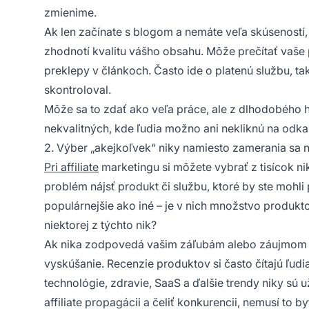
zmienime.
Ak len začínate s blogom a nemáte veľa skúseností, 
zhodnotí kvalitu vášho obsahu. Môže prečítať vaše 
preklepy v článkoch. Často ide o platenú službu, t
skontroloval.
Môže sa to zdať ako veľa práce, ale z dlhodobého hľ
nekvalitných, kde ľudia možno ani nekliknú na odk
2. Výber „akejkoľvek“ niky namiesto zamerania sa 
Pri affiliate
marketingu si môžete vybrať z tisícok n
problém nájsť produkt či službu, ktoré by ste mohl
populárnejšie ako iné
– je v nich množstvo produktov
niektorej z týchto nik?
Ak nika zodpovedá vašim záľubám alebo záujmom 
vyskúšanie.
Recenzie produktov
si často čítajú ľud
technológie, zdravie, SaaS a ďalšie trendy niky sú u
affiliate propagácii a čeliť konkurencii, nemusí to b