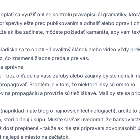
oplatí sa využiť online kontrolu pravopisu či gramatiky, ktor
príspevky ešte pred publikovaním a odhaliť alebo opraviť ch
akže ak iba začínate, môžete požiadať kamaráta, aby vám tex
adiska sa to oplatí – 1 kvalitný článok alebo video vždy pre
az, čo znamená žiadne predaje pre vás.
na správne
ik – bez ohľadu na vaše záľuby alebo záujmy by ste nemali m
i propagovať. Problém je v tom, že
niektoré niky sú omnoho
 na propagáciu a provízie sú tiež lákavé. Mali by ste sa pri
(napríklad
máte blog
o najnovších technológiách), určite to s
ia, ktorí plánujú kúpu. Musíte si však uvedomiť, že bankovníct
ž dosť preplnené – takže ak nie ste pripravení zdvojnásobiť ús
yť najlepšie miesto na začiatok.