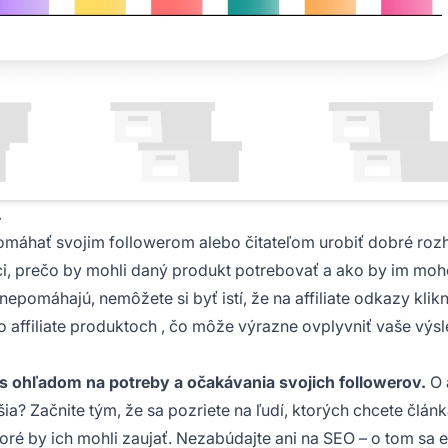
.
pomáhať svojim followerom alebo čitateľom urobiť dobré roz
ci, prečo by mohli daný produkt potrebovať a ako by im moh
epomáhajú, nemôžete si byť istí, že na affiliate odkazy klik
 o
affiliate produktoch
, čo môže výrazne ovplyvniť vaše výsl
e s ohľadom na potreby a očakávania svojich followerov.
O 
a? Začnite tým, že sa pozriete na ľudí, ktorých chcete člán
toré by ich mohli zaujať. Nezabúdajte ani na SEO – o tom sa e