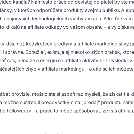
video kanála? Namiesto práce od deviatej do piatej by ste m
články, v ktorých odporúčate produkty svojmu publiku. Alebo
l o najnovších technologických vychytávkach. A keďže vám 
to klikajú
na affiliate
odkazy vo vašom obsahu – a vy získav
s tvrdšia než kedykoľvek predtým a
affiliate marketing
si vyž
obili správne. Bohužiaľ, existuje aj niekoľko zlých praktík, kto
tiť čas, peniaze a energiu na affiliate aktivity bez výsledkov.
častejších chýb v affiliate marketingu – a ako sa ich môžet
rábať
provízie
, možno ste si aspoň raz mysleli, že získať tie k
 sa možno sústredili predovšetkým na „predaj“ produktu nami
ebo followerov – a práve to môže spôsobovať, že váš
affiliat