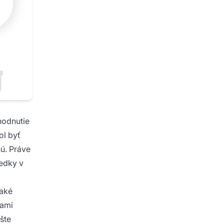
hodnutie
ol byť
nú. Práve
edky v
aké
kami
šte