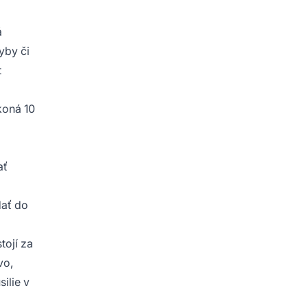
á
yby či
t
koná 10
ať
dať do
tojí za
vo,
ilie v