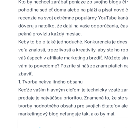
Kto by nechcel zarábať peniaze zo svojho blogu či 
pohodlne sedieť doma alebo na pláži a písať nové 
recenzie na svoj extrémne populárny YouTube kaná
dôverujú natoľko, že dajú na vaše odporúčania, čas
peknú províziu každý mesiac.
Keby to bolo také jednoduché. Konkurencia je dne
veľa znalostí, trpezlivosti a kreativity, aby ste ho r
váš úspech v affiliate marketingu brzdiť. Môžete stra
vám to povedome? Pozrite si náš zoznam piatich naj
zbaviť.
1. Tvorba nekvalitného obsahu
Keďže vaším hlavným cieľom je technicky vzaté za
predaje je najväčšou prioritou. Znamená to, že ste
tvorby hodnotného obsahu pre svojich čitateľov al
marketingový
blog nefunguje tak, ako by mal.