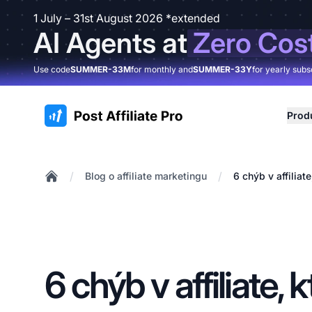
1 July – 31st August 2026 *extended
AI Agents at
Zero Cos
Use code
SUMMER-33M
for monthly and
SUMMER-33Y
for yearly subs
:site.title
Prod
/
/
Blog o affiliate marketingu
6 chýb v affiliat
Home
6 chýb v affiliate,