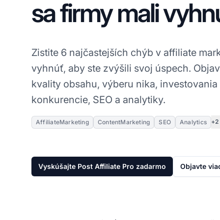
sa firmy mali vyhn
Zistite 6 najčastejších chýb v affiliate ma
vyhnúť, aby ste zvýšili svoj úspech. Objav
kvality obsahu, výberu nika, investovania
konkurencie, SEO a analytiky.
+2
AffiliateMarketing
ContentMarketing
SEO
Analytics
Vyskúšajte Post Affiliate Pro zadarmo
Objavte via