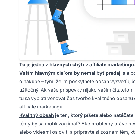
To je jedna z hlavných chýb v affiliate marketingu
Vaším hlavným cieľom by nemal byť predaj
, ale 
o nákupe – tým, že im poskytnete obsah vysvetľujú
užitočný. Ak vaše príspevky nijako vašim čitateľom n
tu sa vyplatí venovať čas tvorbe kvalitného obsahu
affiliate marketingu.
Kvalitný obsah
je ten, ktorý píšete alebo natáčat
témy by sa mohli zaujímať? Aké problémy práve rieši
alebo videami osloviť, a pripravte si zoznam tém, k