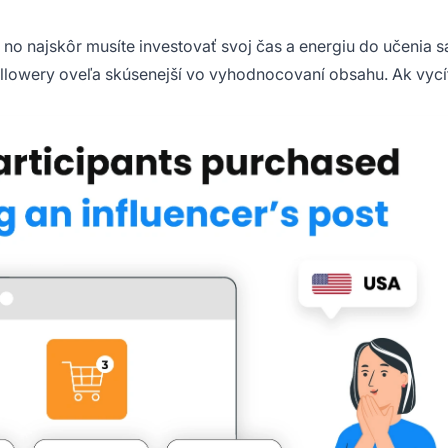
, no najskôr musíte investovať svoj čas a energiu do učenia s
 followery oveľa skúsenejší vo vyhodnocovaní obsahu. Ak vycít