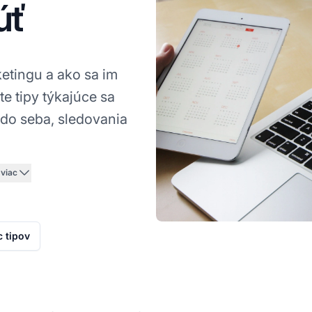
úť
rketingu a ako sa im
te tipy týkajúce sa
 do seba, sledovania
 viac
c tipov