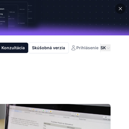
Konzultácia
Skúšobná verzia
Prihlásenie
SK