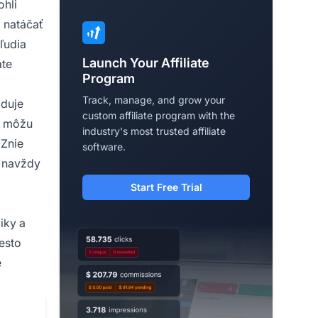
ohli
 natáčať
ľudia
Launch Your Affiliate
ate
Program
Track, manage, and grow your
aduje
custom affiliate program with the
ré môžu
industry's most trusted affiliate
 Znie
software.
e navždy
Start Free Trial
liky a
esto
e