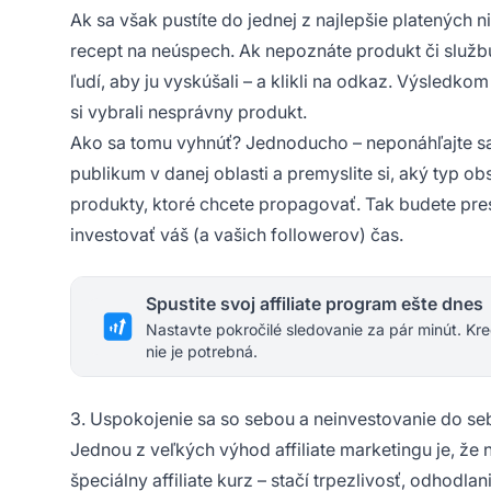
Ak sa však pustíte do jednej z najlepšie platených 
recept na neúspech. Ak nepoznáte produkt či služb
ľudí, aby ju vyskúšali – a klikli na odkaz. Výsledk
si vybrali nesprávny produkt.
Ako sa tomu vyhnúť? Jednoducho – neponáhľajte sa
publikum v danej oblasti a premyslite si, aký typ ob
produkty, ktoré chcete propagovať. Tak budete presn
investovať váš (a vašich followerov) čas.
Spustite svoj affiliate program ešte dnes
Nastavte pokročilé sledovanie za pár minút. Kre
nie je potrebná.
3. Uspokojenie sa so sebou a neinvestovanie do se
Jednou z veľkých výhod
affiliate marketingu
je, že 
špeciálny affiliate kurz – stačí trpezlivosť, odhodl