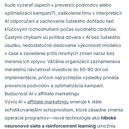
bude vyzerať úspech v prevencii podvodov alebo
optimalizácii kampaní?), zaškolenie tímu v interpretácii
AI odporúčaní a zachovanie ľudského dohľadu nad
kľúčovými rozhodnutiami počas úvodného obdobia.
Častými chybami sú prílišná dôvera v AI bez ľudského
úsudku, nedostatočné sledovanie výkonnosti modelov
v čase a zavedenie príliš mnohých zmien naraz bez
merania ich vplyvu. Väčšina organizácií zaznamenáva
merateľnú návratnosť investície do 60-90 dní od
implementácie, pričom najrýchlejšie výsledky prináša
prevencia podvodov a optimalizácia kampaní.
Budúcnosť AI v affiliate marketingu
Vývoj AI v
affiliate marketingu
smeruje k stále
sofistikovanejším schopnostiam, ktoré zásadne zmenia
operácie programov—nové technológie ako
hlboké
neuronové siete a reinforcement learning
umožnia