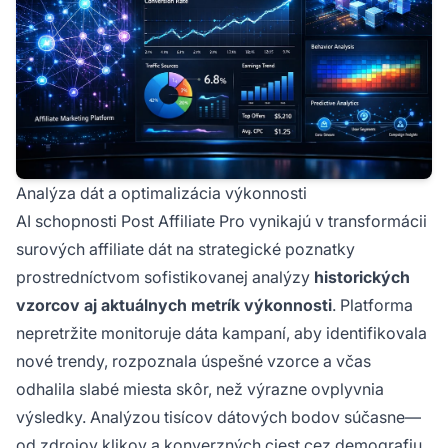
Analýza dát a optimalizácia výkonnosti
AI schopnosti Post Affiliate Pro vynikajú v transformácii
surových affiliate dát na strategické poznatky
prostredníctvom sofistikovanej analýzy
historických
vzorcov aj aktuálnych metrík výkonnosti
. Platforma
nepretržite monitoruje dáta kampaní, aby identifikovala
nové trendy, rozpoznala úspešné vzorce a včas
odhalila slabé miesta skôr, než výrazne ovplyvnia
výsledky. Analýzou tisícov dátových bodov súčasne—
od zdrojov klikov a konverzných ciest cez demografiu