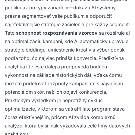
publika až po typy zariadení—dokážu AI systémy
presne segmentovať vaše publikum a odporučiť
najefektívnejšie stratégie zacielenia pre každý segment.
Táto
schopnosť rozpoznávania vzorcov
sa rozširuje aj
na optimalizáciu kampaní, kde AI automaticky upravuje
stratégie biddingu, umiestnenie kreatív a výber ponúk
podľa toho, čo najviac prináša konverzie. Prediktívna
analytika ide ešte ďalej a predpovedá budúcu
výkonnosť na základe historických dát, vďaka čomu
môžete prideľovať rozpočty kampaniam s najväčším
potenciálom skôr, než ich objaví konkurencia.
Praktickým výsledkom je nepretržitý cyklus
optimalizácie, v ktorom sa váš affiliate program stáva
čoraz efektívnejším, pričom AI zvláda komplexnú
analýzu, ktorá by si inak vyžadovala celé tímy dátových
analytikov.