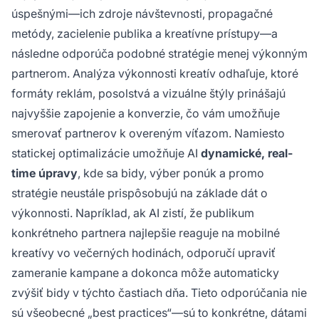
úspešnými—ich zdroje návštevnosti, propagačné
metódy, zacielenie publika a kreatívne prístupy—a
následne odporúča podobné stratégie menej výkonným
partnerom. Analýza výkonnosti kreatív odhaľuje, ktoré
formáty reklám, posolstvá a vizuálne štýly prinášajú
najvyššie zapojenie a konverzie, čo vám umožňuje
smerovať partnerov k overeným víťazom. Namiesto
statickej optimalizácie umožňuje AI
dynamické, real-
time úpravy
, kde sa bidy, výber ponúk a promo
stratégie neustále prispôsobujú na základe dát o
výkonnosti. Napríklad, ak AI zistí, že publikum
konkrétneho partnera najlepšie reaguje na mobilné
kreatívy vo večerných hodinách, odporučí upraviť
zameranie kampane a dokonca môže automaticky
zvýšiť bidy v týchto častiach dňa. Tieto odporúčania nie
sú všeobecné „best practices“—sú to konkrétne, dátami