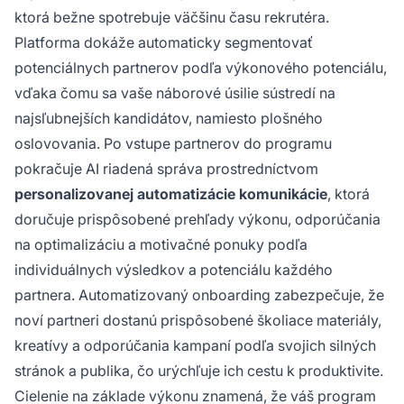
ktorá bežne spotrebuje väčšinu času rekrutéra.
Platforma dokáže automaticky segmentovať
potenciálnych partnerov podľa výkonového potenciálu,
vďaka čomu sa vaše náborové úsilie sústredí na
najsľubnejších kandidátov, namiesto plošného
oslovovania. Po vstupe partnerov do programu
pokračuje AI riadená správa prostredníctvom
personalizovanej automatizácie komunikácie
, ktorá
doručuje prispôsobené prehľady výkonu, odporúčania
na optimalizáciu a motivačné ponuky podľa
individuálnych výsledkov a potenciálu každého
partnera. Automatizovaný onboarding zabezpečuje, že
noví partneri dostanú prispôsobené školiace materiály,
kreatívy a odporúčania kampaní podľa svojich silných
stránok a publika, čo urýchľuje ich cestu k produktivite.
Cielenie na základe výkonu znamená, že váš program