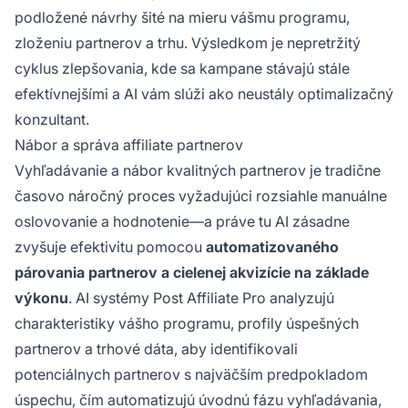
podložené návrhy šité na mieru vášmu programu,
zloženiu partnerov a trhu. Výsledkom je nepretržitý
cyklus zlepšovania, kde sa kampane stávajú stále
efektívnejšími a AI vám slúži ako neustály optimalizačný
konzultant.
Nábor a správa affiliate partnerov
Vyhľadávanie a nábor kvalitných partnerov je tradične
časovo náročný proces vyžadujúci rozsiahle manuálne
oslovovanie a hodnotenie—a práve tu AI zásadne
zvyšuje efektivitu pomocou
automatizovaného
párovania partnerov a cielenej akvizície na základe
výkonu
. AI systémy Post Affiliate Pro analyzujú
charakteristiky vášho programu, profily úspešných
partnerov a trhové dáta, aby identifikovali
potenciálnych partnerov s najväčším predpokladom
úspechu, čím automatizujú úvodnú fázu vyhľadávania,