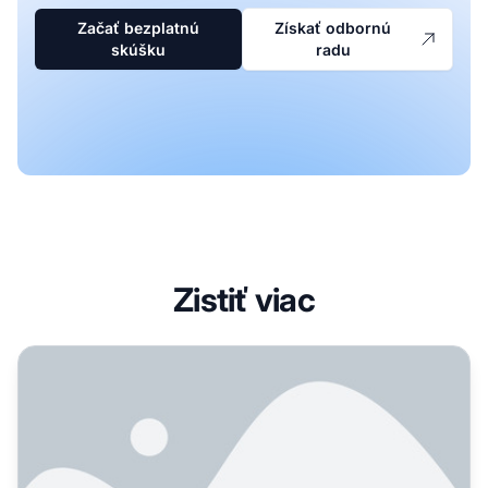
Začať bezplatnú
Získať odbornú
skúšku
radu
Zistiť viac
Čo je AI integrácia s Post Affiliate Pro? | Pokročilé funkci