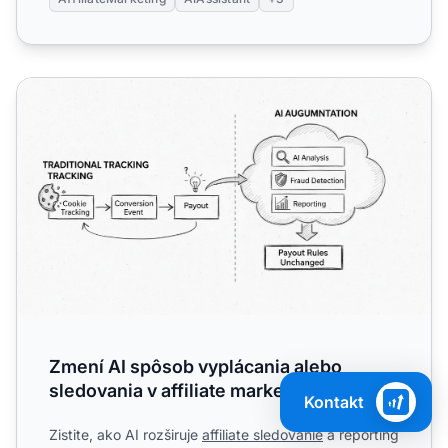
Zmení AI spôsob vyplácania alebo sledovania v affiliate 
Zmení AI spôsob vyplácania alebo
sledovania v affiliate marketingu?
Kontakt
Zistite, ako AI rozširuje
affiliate sledovanie
a reporting