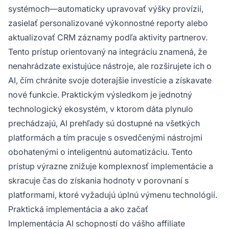
systémoch—automaticky upravovať výšky provízií,
zasielať personalizované výkonnostné reporty alebo
aktualizovať CRM záznamy podľa aktivity partnerov.
Tento prístup orientovaný na integráciu znamená, že
nenahrádzate existujúce nástroje, ale rozširujete ich o
AI, čím chránite svoje doterajšie investície a získavate
nové funkcie. Praktickým výsledkom je jednotný
technologický ekosystém, v ktorom dáta plynulo
prechádzajú, AI prehľady sú dostupné na všetkých
platformách a tím pracuje s osvedčenými nástrojmi
obohatenými o inteligentnú automatizáciu. Tento
prístup výrazne znižuje komplexnosť implementácie a
skracuje čas do získania hodnoty v porovnaní s
platformami, ktoré vyžadujú úplnú výmenu technológií.
Praktická implementácia a ako začať
Implementácia AI schopností do vášho affiliate