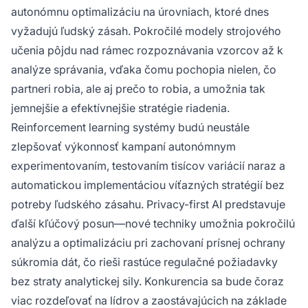
autonómnu optimalizáciu na úrovniach, ktoré dnes
vyžadujú ľudský zásah. Pokročilé modely strojového
učenia pôjdu nad rámec rozpoznávania vzorcov až k
analýze správania, vďaka čomu pochopia nielen, čo
partneri robia, ale aj prečo to robia, a umožnia tak
jemnejšie a efektívnejšie stratégie riadenia.
Reinforcement learning systémy budú neustále
zlepšovať výkonnosť kampaní autonómnym
experimentovaním, testovaním tisícov variácií naraz a
automatickou implementáciou víťazných stratégií bez
potreby ľudského zásahu. Privacy-first AI predstavuje
ďalší kľúčový posun—nové techniky umožnia pokročilú
analýzu a optimalizáciu pri zachovaní prísnej ochrany
súkromia dát, čo rieši rastúce regulačné požiadavky
bez straty analytickej sily. Konkurencia sa bude čoraz
viac rozdeľovať na lídrov a zaostávajúcich na základe