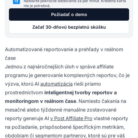
Nastavte pokročilé sledovanie za pár minút. Kreditná karta
nie je potrebná.
Požiadať o demo
Začať 30-dňovú bezplatnú skúšku
Automatizované reportovanie a prehľady v reálnom
čase
Jednou z najnáročnejších úloh v správe affiliate
programu je generovanie komplexných reportov, čo je
výzva, ktorú AI
automatizácia
rieši priamo
prostredníctvom
inteligentnej tvorby reportov a
monitoringom v reálnom čase
. Namiesto čakania na
mesačné alebo týždenné manuálne zostavované
reporty generuje AI
v Post Affiliate Pro
vlastné reporty
na požiadanie, prispôsobené špecifickým metrikám,
obdobiam či segmentom partnerov, ktoré sú pre váš