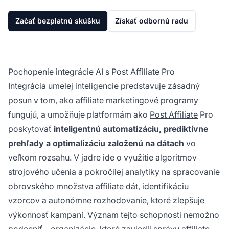
Začať bezplatnú skúšku
Získať odbornú radu
Pochopenie integrácie AI s Post Affiliate Pro
Integrácia umelej inteligencie predstavuje zásadný
posun v tom, ako affiliate marketingové programy
fungujú, a umožňuje platformám ako
Post Affiliate
Pro
poskytovať
inteligentnú automatizáciu, prediktívne
prehľady a optimalizáciu založenú na dátach
vo
veľkom rozsahu. V jadre ide o využitie algoritmov
strojového učenia a pokročilej analytiky na spracovanie
obrovského množstva affiliate dát, identifikáciu
vzorcov a autonómne rozhodovanie, ktoré zlepšuje
výkonnosť kampaní. Význam tejto schopnosti nemožno
podceniť—organizácie, ktoré zaviedli správu affiliate