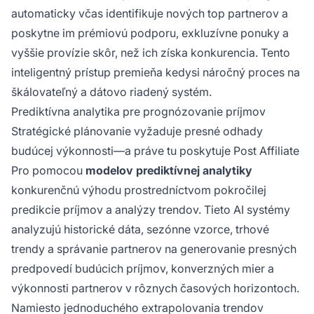
automaticky včas identifikuje nových top partnerov a
poskytne im prémiovú podporu, exkluzívne ponuky a
vyššie provízie skôr, než ich získa konkurencia. Tento
inteligentný prístup premieňa kedysi náročný proces na
škálovateľný a dátovo riadený systém.
Prediktívna analytika pre prognózovanie príjmov
Stratégické plánovanie vyžaduje presné odhady
budúcej výkonnosti—a práve tu poskytuje Post Affiliate
Pro pomocou
modelov prediktívnej analytiky
konkurenčnú výhodu prostredníctvom pokročilej
predikcie príjmov a analýzy trendov. Tieto AI systémy
analyzujú historické dáta, sezónne vzorce, trhové
trendy a správanie partnerov na generovanie presných
predpovedí budúcich príjmov, konverzných mier a
výkonnosti partnerov v rôznych časových horizontoch.
Namiesto jednoduchého extrapolovania trendov