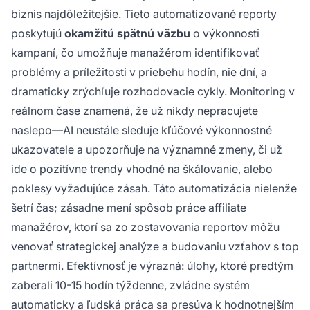
biznis najdôležitejšie. Tieto automatizované reporty
poskytujú
okamžitú spätnú väzbu
o výkonnosti
kampaní, čo umožňuje manažérom identifikovať
problémy a príležitosti v priebehu hodín, nie dní, a
dramaticky zrýchľuje rozhodovacie cykly. Monitoring v
reálnom čase znamená, že už nikdy nepracujete
naslepo—AI neustále sleduje kľúčové výkonnostné
ukazovatele a upozorňuje na významné zmeny, či už
ide o pozitívne trendy vhodné na škálovanie, alebo
poklesy vyžadujúce zásah. Táto automatizácia nielenže
šetrí čas; zásadne mení spôsob práce affiliate
manažérov, ktorí sa zo zostavovania reportov môžu
venovať strategickej analýze a budovaniu vzťahov s top
partnermi. Efektívnosť je výrazná: úlohy, ktoré predtým
zaberali 10-15 hodín týždenne, zvládne systém
automaticky a ľudská práca sa presúva k hodnotnejším