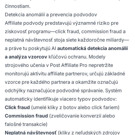
činnostiam.
Detekcia anomálií a prevencia podvodov
Affiliate podvody predstavujú významné riziko pre
ziskovosť programu—click fraud, commission fraud a
neplatná návštevnosť stoja siete každoročne miliardy—
a práve tu poskytujú AI
automatická detekcia anomálií
a analýza vzorcov
kľúčovú ochranu. Modely
strojového učenia v Post Affiliate Pro nepretržite
monitorujú aktivitu affiliate partnerov, určujú základné
vzorce pre každého partnera a okamžite označujú
odchýlky naznačujúce podvodné správanie. Systém
automaticky identifikuje viacero typov podvodov:
Click fraud
(umelé kliky z botov alebo click fariem)
Commission fraud
(zveličovanie konverzií alebo
falošné transakcie)
Neplatná návštevnosť
(kliky z neľudských zdrojov