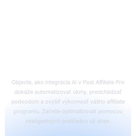
Pripravení
transformovať svoj
affiliate program
pomocou AI?
Objavte, ako integrácia AI v Post Affiliate Pro
dokáže automatizovať úlohy, predchádzať
podvodom a zvýšiť výkonnosť vášho affiliate
programu. Začnite optimalizovať pomocou
inteligentných prehľadov už dnes.