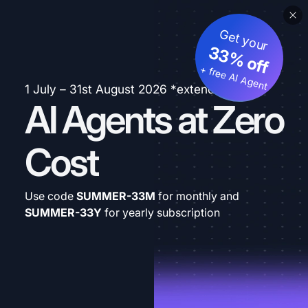
Get your
33% off
+ free AI Agent
1 July – 31st August 2026 *extended
AI Agents at Zero
Cost
Use code
SUMMER-33M
for monthly and
SUMMER-33Y
for yearly subscription