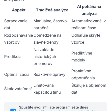
AI poháňaná
Aspekt
Tradičná analýza
analýza
Spracovanie
Manuálne, časovo
Automatizované, v
dát
náročné
reálnom čase
Rozpoznávanie
Obmedzené na
Odhaľuje skryté
vzorcov
zjavné trendy
vzorce
Na základe
Prediktívne
Predikcia
historických
modely
priemerov
Proaktívne
Optimalizácia
Reaktívne úpravy
odporúčania
Limitovaná
Škáluje s objemom
Škálovateľnosť
kapacitou tímu
dát
Spustite svoj affiliate program ešte dnes