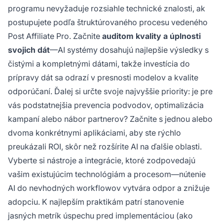
programu nevyžaduje rozsiahle technické znalosti, ak
postupujete podľa štruktúrovaného procesu vedeného
Post Affiliate Pro. Začnite
auditom kvality a úplnosti
svojich dát
—AI systémy dosahujú najlepšie výsledky s
čistými a kompletnými dátami, takže investícia do
prípravy dát sa odrazí v presnosti modelov a kvalite
odporúčaní. Ďalej si určte svoje najvyššie priority: je pre
vás podstatnejšia prevencia podvodov, optimalizácia
kampaní alebo nábor partnerov? Začnite s jednou alebo
dvoma konkrétnymi aplikáciami, aby ste rýchlo
preukázali ROI, skôr než rozšírite AI na ďalšie oblasti.
Vyberte si nástroje a integrácie, ktoré zodpovedajú
vašim existujúcim technológiám a procesom—nútenie
AI do nevhodných workflowov vytvára odpor a znižuje
adopciu. K najlepším praktikám patrí stanovenie
jasných metrík úspechu pred implementáciou (ako