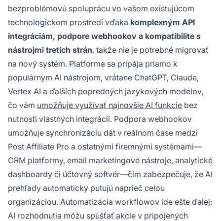
bezproblémovú spoluprácu vo vašom existujúcom
technologickom prostredí vďaka
komplexným API
integráciám, podpore webhookov a kompatibilite s
nástrojmi tretích strán
, takže nie je potrebné migrovať
na nový systém. Platforma sa pripája priamo k
populárnym AI nástrojom, vrátane ChatGPT, Claude,
Vertex AI a ďalších popredných jazykových modelov,
čo vám
umožňuje využívať najnovšie AI funkcie
bez
nutnosti vlastných integrácií. Podpora webhookov
umožňuje synchronizáciu dát v reálnom čase medzi
Post Affiliate Pro a ostatnými firemnými systémami—
CRM platformy, email marketingové nástroje, analytické
dashboardy či účtovný softvér—čím zabezpečuje, že AI
prehľady automaticky putujú naprieč celou
organizáciou. Automatizácia workflowov ide ešte ďalej:
AI rozhodnutia môžu spúšťať akcie v pripojených