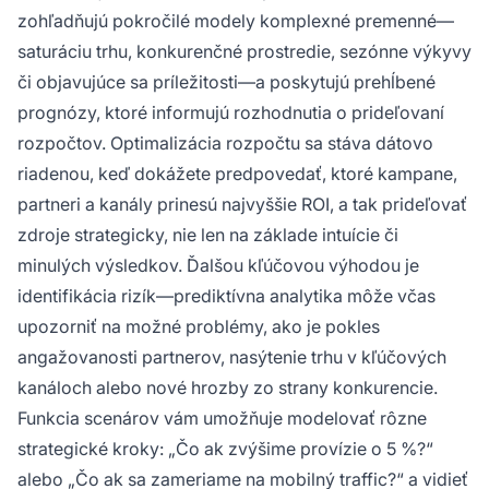
zohľadňujú pokročilé modely komplexné premenné—
saturáciu trhu, konkurenčné prostredie, sezónne výkyvy
či objavujúce sa príležitosti—a poskytujú prehĺbené
prognózy, ktoré informujú rozhodnutia o prideľovaní
rozpočtov. Optimalizácia rozpočtu sa stáva dátovo
riadenou, keď dokážete predpovedať, ktoré kampane,
partneri a kanály prinesú najvyššie ROI, a tak prideľovať
zdroje strategicky, nie len na základe intuície či
minulých výsledkov. Ďalšou kľúčovou výhodou je
identifikácia rizík—prediktívna analytika môže včas
upozorniť na možné problémy, ako je pokles
angažovanosti partnerov, nasýtenie trhu v kľúčových
kanáloch alebo nové hrozby zo strany konkurencie.
Funkcia scenárov vám umožňuje modelovať rôzne
strategické kroky: „Čo ak zvýšime provízie o 5 %?“
alebo „Čo ak sa zameriame na mobilný traffic?“ a vidieť