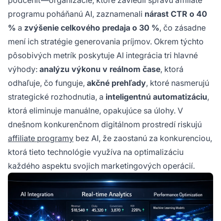
programu poháňanú AI, zaznamenali
nárast CTR o 40
%
a
zvýšenie celkového predaja o 30 %
, čo zásadne
mení ich stratégie generovania príjmov. Okrem týchto
pôsobivých metrík poskytuje AI integrácia tri hlavné
výhody:
analýzu výkonu v reálnom čase
, ktorá
odhaľuje, čo funguje,
akčné prehľady
, ktoré nasmerujú
strategické rozhodnutia, a
inteligentnú automatizáciu
,
ktorá eliminuje manuálne, opakujúce sa úlohy. V
dnešnom konkurenčnom digitálnom prostredí riskujú
affiliate programy
bez AI, že zaostanú za konkurenciou,
ktorá tieto technológie využíva na optimalizáciu
každého aspektu svojich marketingových operácií.