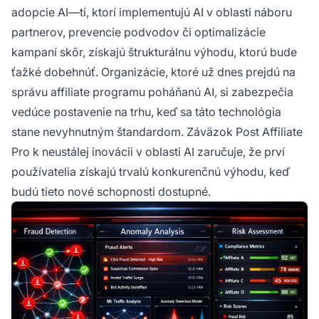
adopcie AI—tí, ktorí implementujú AI v oblasti náboru
partnerov, prevencie podvodov či optimalizácie
kampaní skôr, získajú štrukturálnu výhodu, ktorú bude
ťažké dobehnúť. Organizácie, ktoré už dnes prejdú na
správu affiliate programu poháňanú AI, si zabezpečia
vedúce postavenie na trhu, keď sa táto technológia
stane nevyhnutným štandardom. Záväzok Post Affiliate
Pro k neustálej inovácii v oblasti AI zaručuje, že prví
používatelia získajú trvalú konkurenčnú výhodu, keď
budú tieto nové schopnosti dostupné.