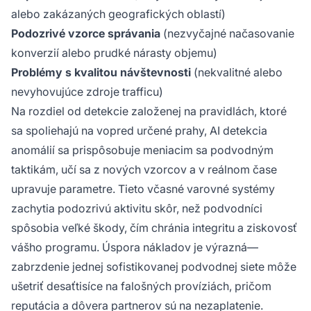
alebo zakázaných geografických oblastí)
Podozrivé vzorce správania
(nezvyčajné načasovanie
konverzií alebo prudké nárasty objemu)
Problémy s kvalitou návštevnosti
(nekvalitné alebo
nevyhovujúce zdroje trafficu)
Na rozdiel od detekcie založenej na pravidlách, ktoré
sa spoliehajú na vopred určené prahy, AI detekcia
anomálií sa prispôsobuje meniacim sa podvodným
taktikám, učí sa z nových vzorcov a v reálnom čase
upravuje parametre. Tieto včasné varovné systémy
zachytia podozrivú aktivitu skôr, než podvodníci
spôsobia veľké škody, čím chránia integritu a ziskovosť
vášho programu. Úspora nákladov je výrazná—
zabrzdenie jednej sofistikovanej podvodnej siete môže
ušetriť desaťtisíce na falošných províziách, pričom
reputácia a dôvera partnerov sú na nezaplatenie.