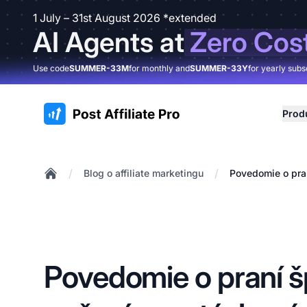
1 July – 31st August 2026 *extended
AI Agents at
Zero Cos
Use code
SUMMER-33M
for monthly and
SUMMER-33Y
for yearly subs
:site.title
Prod
/
/
Blog o affiliate marketingu
Povedomie o pra
Home
Povedomie o praní 