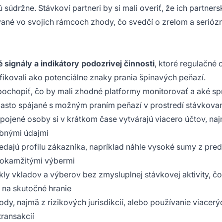
jú súdržne. Stávkoví partneri by si mali overiť, že ich partners
ované vo svojich rámcoch zhody, čo svedčí o zrelom a serió
 signály a indikátory podozrivej činnosti
, ktoré regulačné
kovali ako potenciálne znaky prania špinavých peňazí.
chopiť, čo by mali zhodné platformy monitorovať a aké sp
 často spájané s možným praním peňazí v prostredí stávkovan
epojené osoby si v krátkom čase vytvárajú viacero účtov, na
bnými údajmi
edajú profilu zákazníka, napríklad náhle vysoké sumy z pre
 okamžitými výbermi
ykly vkladov a výberov bez zmysluplnej stávkovej aktivity, čo
e na skutočné hranie
dy, najmä z rizikových jurisdikcií, alebo používanie viacerý
ransakcií