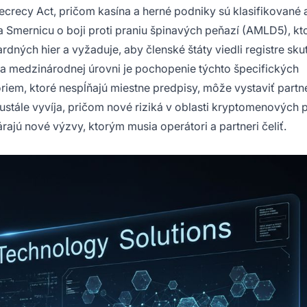
recy Act, pričom kasína a herné podniky sú klasifikované 
Smernicu o boji proti praniu špinavých peňazí (AMLD5), kt
dných hier a vyžaduje, aby členské štáty viedli registre sk
na medzinárodnej úrovni je pochopenie týchto špecifických
riem, ktoré nespĺňajú miestne predpisy, môže vystaviť partn
stále vyvíja, pričom nové riziká v oblasti kryptomenových p
rajú nové výzvy, ktorým musia operátori a partneri čeliť.