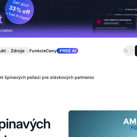
Get your
33% off
+ free AI Agent
t
cription
ukt
Zdroje
Funkcie
Ceny
FREE AI
ní špinavých peňazí pre stávkových partnerov
špinavých