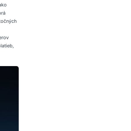
ako
orá
utočných
erov
latieb,