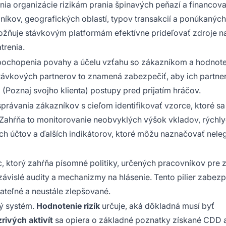
ia organizácie rizikám prania špinavých peňazí a financova
níkov, geografických oblastí, typov transakcií a ponúkaných
ožňuje stávkovým platformám efektívne prideľovať zdroje n
trenia.
, pochopenia povahy a účelu vzťahu so zákazníkom a hodnot
 stávkových partnerov to znamená zabezpečiť, aby ich partne
Poznaj svojho klienta) postupy pred prijatím hráčov.
správania zákazníkov s cieľom identifikovať vzorce, ktoré sa
Zahŕňa to monitorovanie neobvyklých výšok vkladov, rýchl
ch účtov a ďalších indikátorov, ktoré môžu naznačovať nele
ktorý zahŕňa písomné politiky, určených pracovníkov pre 
ávislé audity a mechanizmy na hlásenie. Tento pilier zabezp
rateľné a neustále zlepšované.
ný systém.
Hodnotenie rizík
určuje, aká dôkladná musí byť
ivých aktivít
sa opiera o základné poznatky získané CDD a