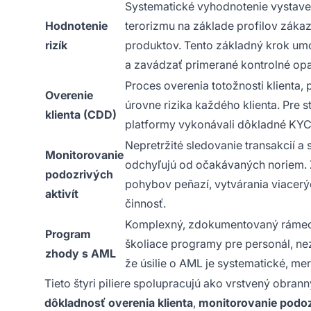
Systematické vyhodnotenie vystaven
Hodnotenie
terorizmu na základe profilov zákaz
rizík
produktov. Tento základný krok um
a zavádzať primerané kontrolné opa
Proces overenia totožnosti klienta
Overenie
úrovne rizika každého klienta. Pre
klienta (CDD)
platformy vykonávali dôkladné KYC (
Nepretržité sledovanie transakcií a 
Monitorovanie
odchyľujú od očakávaných noriem. 
podozrivých
pohybov peňazí, vytvárania viacerý
aktivít
činnosť.
Komplexný, zdokumentovaný rámec, 
Program
školiace programy pre personál, nez
zhody s AML
že úsilie o AML je systematické, me
Tieto štyri piliere spolupracujú ako vrstvený obran
dôkladnosť overenia klienta
,
monitorovanie podozr