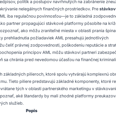
edpisov, politík a postupov navrhnutých na zabránenie zneu
akrývanie nelegálnych finančných prostriedkov. Pre
stávko
AML iba regulačnou povinnosťou—je to základná zodpovedn
Ako partner propagujúci stávkové platformy pôsobíte na kri
rozpoznať, ako môžu zraniteľné miesta v oblasti prania špin
y prehliadnutia požiadaviek AML presahujú jednotlivých
žu čeliť právnej zodpovednosti, poškodeniu reputácie a stra
 pochopenia princípov AML môžu stávkoví partneri zabezpeč
 sa chránia pred nevedomou účasťou na finančnej kriminali
h základných pilieroch, ktoré spolu vytvárajú komplexnú ob
izmu. Tieto piliere predstavujú základné komponenty, ktoré r
rátane tých v oblasti partnerského marketingu v stávkovaní
poznať, aké štandardy by mali zhodné platformy preukazov
ých služieb.
Popis