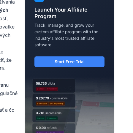
žívania
Launch Your Affiliate
vých
Program
osť,
Track, manage, and grow your
žovatke
custom affiliate program with the
avých
industry's most trusted affiliate
software.
te
iť, že
Start Free Trial
te.
ranu
egulačné
.
ať a čo