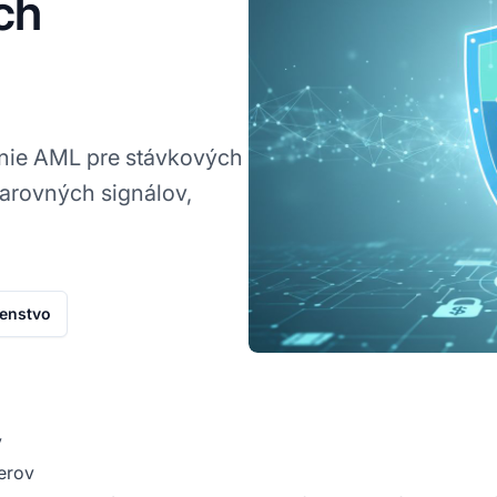
ch
anie AML pre stávkových
varovných signálov,
denstvo
v
nerov