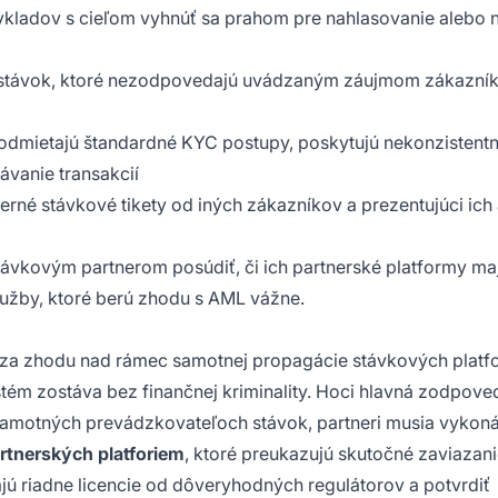
 vkladov s cieľom vyhnúť sa prahom pre nahlasovanie alebo 
 stávok, ktoré nezodpovedajú uvádzaným záujmom zákazník
rí odmietajú štandardné KYC postupy, poskytujú nekonzistent
ávanie transakcií
herné stávkové tikety od iných zákazníkov a prezentujúci ich
ávkovým partnerom posúdiť, či ich partnerské platformy ma
užby, ktoré berú zhodu s AML vážne.
 za zhodu nad rámec samotnej propagácie stávkových plat
stém zostáva bez finančnej kriminality. Hoci hlavná zodpove
a samotných prevádzkovateľoch stávok, partneri musia vykon
artnerských platforiem
, ktoré preukazujú skutočné zaviazan
jú riadne licencie od dôveryhodných regulátorov a potvrdiť