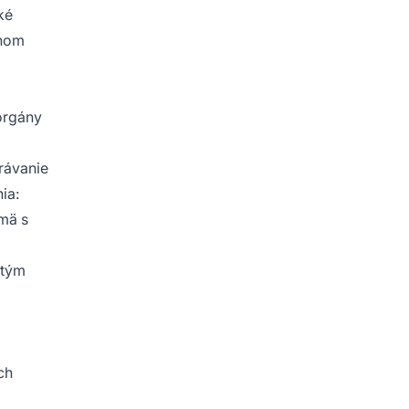
ké
znom
 orgány
rávanie
ia:
jmä s
dtým
ch