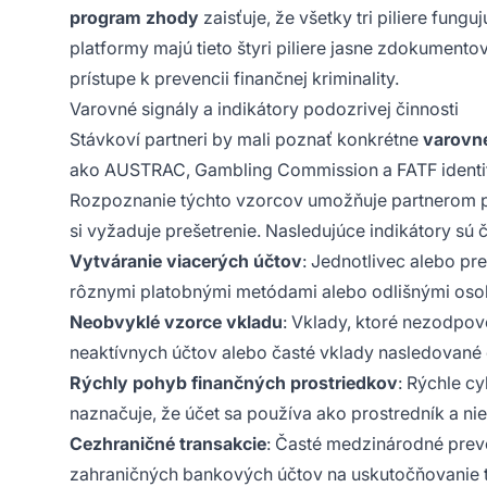
program zhody
zaisťuje, že všetky tri piliere fungu
platformy majú tieto štyri piliere jasne zdokument
prístupe k prevencii finančnej kriminality.
Varovné signály a indikátory podozrivej činnosti
Stávkoví partneri by mali poznať konkrétne
varovné
ako AUSTRAC, Gambling Commission a FATF identifi
Rozpoznanie týchto vzorcov umožňuje partnerom po
si vyžaduje prešetrenie. Nasledujúce indikátory sú
Vytváranie viacerých účtov
: Jednotlivec alebo pr
rôznymi platobnými metódami alebo odlišnými oso
Neobvyklé vzorce vkladu
: Vklady, ktoré nezodpov
neaktívnych účtov alebo časté vklady nasledované
Rýchly pohyb finančných prostriedkov
: Rýchle c
naznačuje, že účet sa používa ako prostredník a ni
Cezhraničné transakcie
: Časté medzinárodné prevo
zahraničných bankových účtov na uskutočňovanie t