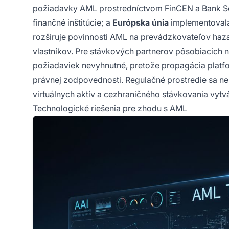
požiadavky AML prostredníctvom FinCEN a Bank Sec
finančné inštitúcie; a
Európska únia
implementovala 
rozširuje povinnosti AML na prevádzkovateľov hazar
vlastníkov. Pre stávkových partnerov pôsobiacich 
požiadaviek nevyhnutné, pretože propagácia platfo
právnej zodpovednosti. Regulačné prostredie sa neu
virtuálnych aktív a cezhraničného stávkovania vytvá
Technologické riešenia pre zhodu s AML