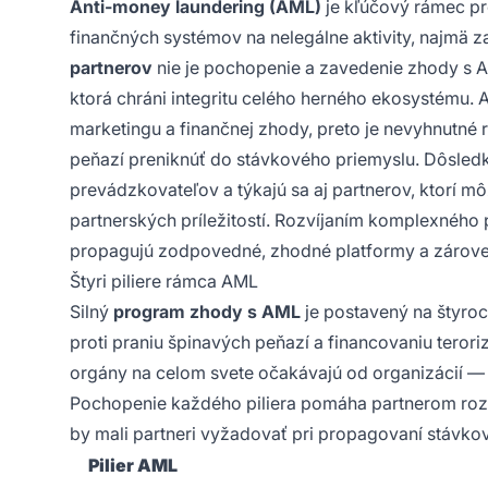
Anti-money laundering (AML)
je kľúčový rámec pr
finančných systémov na nelegálne aktivity, najmä z
partnerov
nie je pochopenie a zavedenie zhody s 
ktorá chráni integritu celého herného ekosystému. 
marketingu a finančnej zhody, preto je nevyhnutné 
peňazí preniknúť do stávkového priemyslu. Dôsledk
prevádzkovateľov a týkajú sa aj partnerov, ktorí mô
partnerských príležitostí. Rozvíjaním komplexného
propagujú zodpovedné, zhodné platformy a zároveň
Štyri piliere rámca AML
Silný
program zhody s AML
je postavený na štyroc
proti praniu špinavých peňazí a financovaniu teror
orgány na celom svete očakávajú od organizácií — v
Pochopenie každého piliera pomáha partnerom roz
by mali partneri vyžadovať pri propagovaní stávkov
Pilier AML