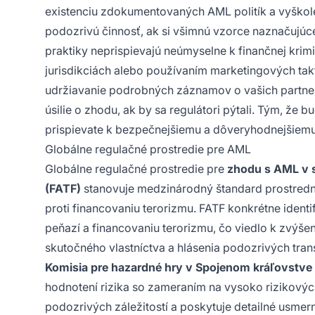
existenciu zdokumentovaných AML politík a vyškolen
podozrivú činnosť, ak si všimnú vzorce naznačujúce
praktiky neprispievajú neúmyselne k finančnej krim
jurisdikciách alebo používaním marketingových tak
udržiavanie podrobných záznamov o vašich partne
úsilie o zhodu, ak by sa regulátori pýtali. Tým, že 
prispievate k bezpečnejšiemu a dôveryhodnejšiem
Globálne regulačné prostredie pre AML
Globálne regulačné prostredie pre
zhodu s AML v 
(FATF)
stanovuje medzinárodný štandard prostredn
proti financovaniu terorizmu. FATF konkrétne identi
peňazí a financovaniu terorizmu, čo viedlo k zvýšen
skutočného vlastníctva a hlásenia podozrivých transa
Komisia pre hazardné hry v Spojenom kráľovstve
hodnotení rizika so zameraním na vysoko rizikovýc
podozrivých záležitostí a poskytuje detailné usme