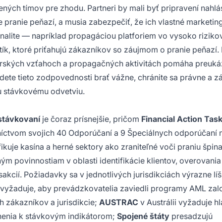
ých tímov pre zhodu. Partneri by mali byť pripravení nahlás
 pranie peňazí, a musia zabezpečiť, že ich vlastné marketi
inalite — napríklad propagáciou platforiem vo vysoko rizik
tík, ktoré priťahujú zákazníkov so záujmom o pranie peňazí
rských vzťahoch a propagačných aktivitách pomáha preuká
budete tieto zodpovednosti brať vážne, chránite sa právne a 
u stávkovému odvetviu.
stávkovaní
je čoraz prísnejšie, pričom
Financial Action Tas
íctvom svojich 40 Odporúčaní a 9 Špeciálnych odporúčaní 
fikuje kasína a herné sektory ako zraniteľné voči praniu špin
ým povinnostiam v oblasti identifikácie klientov, overovania
kcií. Požiadavky sa v jednotlivých jurisdikciách výrazne líš
vyžaduje, aby prevádzkovatelia zaviedli programy AML zal
h zákazníkov a jurisdikcie;
AUSTRAC
v Austrálii vyžaduje h
rnenia k stávkovým indikátorom;
Spojené štáty
presadzujú