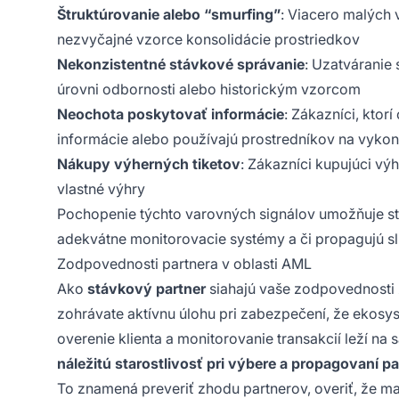
Štruktúrovanie alebo “smurfing”
: Viacero malých
nezvyčajné vzorce konsolidácie prostriedkov
Nekonzistentné stávkové správanie
: Uzatváranie
úrovni odbornosti alebo historickým vzorcom
Neochota poskytovať informácie
: Zákazníci, kto
informácie alebo používajú prostredníkov na vykon
Nákupy výherných tiketov
: Zákazníci kupujúci vý
vlastné výhry
Pochopenie týchto varovných signálov umožňuje st
adekvátne monitorovacie systémy a či propagujú sl
Zodpovednosti partnera v oblasti AML
Ako
stávkový partner
siahajú vaše zodpovednosti
zohrávate aktívnu úlohu pri zabezpečení, že ekosy
overenie klienta a monitorovanie transakcií leží n
náležitú starostlivosť pri výbere a propagovaní p
To znamená preveriť zhodu partnerov, overiť, že ma