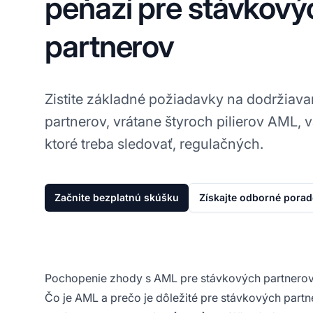
peňazí pre stávkový
partnerov
Zistite základné požiadavky na dodržiav
partnerov, vrátane štyroch pilierov AML, 
ktoré treba sledovať, regulačných.
Začnite bezplatnú skúšku
Získajte odborné pora
Pochopenie zhody s AML pre stávkových partnero
Čo je AML a prečo je dôležité pre stávkových part