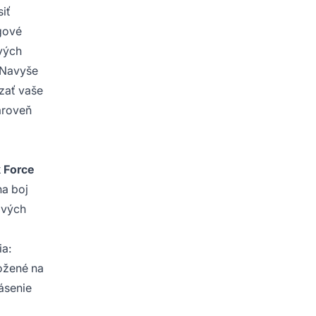
iť
ngové
ových
. Navyše
zať vaše
zároveň
k Force
na boj
avých
ia:
ožené na
lásenie