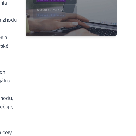
nia
a zhodu
enia
rské
ych
gálnu
zhodu,
ečuje,
 celý