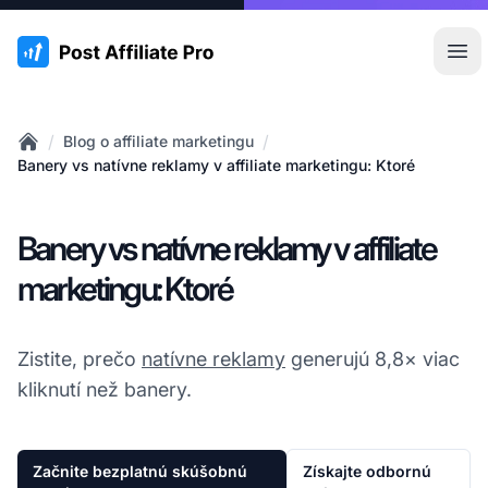
:site.title
Otv
/
/
Blog o affiliate marketingu
Home
Banery vs natívne reklamy v affiliate marketingu: Ktoré
Banery vs natívne reklamy v affiliate
marketingu: Ktoré
Zistite, prečo
natívne reklamy
generujú 8,8× viac
kliknutí než banery.
Začnite bezplatnú skúšobnú
Získajte odbornú