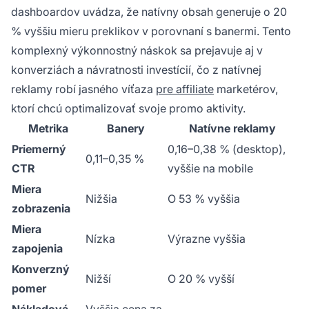
dashboardov uvádza, že natívny obsah generuje o 20
% vyššiu mieru preklikov v porovnaní s banermi. Tento
komplexný výkonnostný náskok sa prejavuje aj v
konverziách a návratnosti investícií, čo z natívnej
reklamy robí jasného víťaza
pre affiliate
marketérov,
ktorí chcú optimalizovať svoje promo aktivity.
Metrika
Banery
Natívne reklamy
Priemerný
0,16–0,38 % (desktop),
0,11–0,35 %
CTR
vyššie na mobile
Miera
Nižšia
O 53 % vyššia
zobrazenia
Miera
Nízka
Výrazne vyššia
zapojenia
Konverzný
Nižší
O 20 % vyšší
pomer