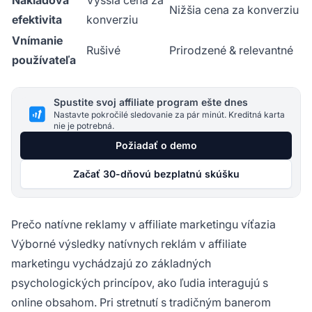
Nákladová
Vyššia cena za
Nižšia cena za konverziu
efektivita
konverziu
Vnímanie
Rušivé
Prirodzené & relevantné
používateľa
Spustite svoj affiliate program ešte dnes
Nastavte pokročilé sledovanie za pár minút. Kreditná karta
nie je potrebná.
Požiadať o demo
Začať 30-dňovú bezplatnú skúšku
Prečo natívne reklamy v affiliate marketingu víťazia
Výborné výsledky natívnych reklám v affiliate
marketingu vychádzajú zo základných
psychologických princípov, ako ľudia interagujú s
online obsahom. Pri stretnutí s tradičným banerom