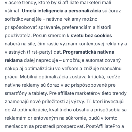
viaceré trendy, ktoré by si affiliate marketéri mali
všímať.
Umelá inteligencia a personalizácia
sú čoraz
sofistikovanejšie – natívne reklamy možno
prispôsobovať správanie, preferenciám a histórii
používateľa. Posun smerom k
svetu bez cookies
naberá na sile, čím rastie význam kontextovej reklamy a
vlastných (first-party) dát.
Programatická natívna
reklama
ďalej napreduje – umožňuje automatizovaný
nákup aj optimalizáciu vo veľkom a znižuje manuálnu
prácu. Mobilná optimalizácia zostáva kritická, keďže
natívne reklamy sú čoraz viac prispôsobované pre
smartfóny a tablety. Pre affiliate marketérov tieto trendy
znamenajú nové príležitosti aj výzvy. Tí, ktorí investujú
do AI optimalizácie, kvalitného obsahu a prispôsobia sa
reklamám orientovaným na súkromie, budú v tomto
meniacom sa prostredí prosperovať. PostAffiliatePro a