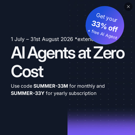
Get your
33% off
+ free AI Agent
1 July – 31st August 2026 *extended
AI Agents at Zero
Cost
Use code
SUMMER-33M
for monthly and
SUMMER-33Y
for yearly subscription