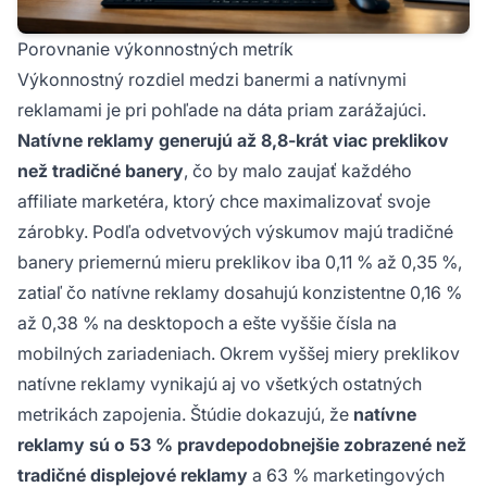
Porovnanie výkonnostných metrík
Výkonnostný rozdiel medzi banermi a natívnymi
reklamami je pri pohľade na dáta priam zarážajúci.
Natívne reklamy generujú až 8,8-krát viac preklikov
než tradičné banery
, čo by malo zaujať každého
affiliate marketéra, ktorý chce maximalizovať svoje
zárobky. Podľa odvetvových výskumov majú tradičné
banery priemernú mieru preklikov iba 0,11 % až 0,35 %,
zatiaľ čo natívne reklamy dosahujú konzistentne 0,16 %
až 0,38 % na desktopoch a ešte vyššie čísla na
mobilných zariadeniach. Okrem vyššej miery preklikov
natívne reklamy vynikajú aj vo všetkých ostatných
metrikách zapojenia. Štúdie dokazujú, že
natívne
reklamy sú o 53 % pravdepodobnejšie zobrazené než
tradičné displejové reklamy
a 63 % marketingových