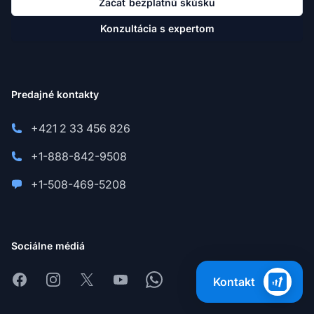
Začať bezplatnú skúšku
Konzultácia s expertom
Predajné kontakty
+421 2 33 456 826
+1-888-842-9508
+1-508-469-5208
Sociálne médiá
Facebook
Instagram
X
Youtube
Whatsapp
Kontakt