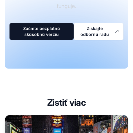
funguje.
Začnite bezplatnú
Získajte
skúšobnú verziu
odbornú radu
Zistiť viac
10 najlepších tipov na zvýšenie konverzií bannerových