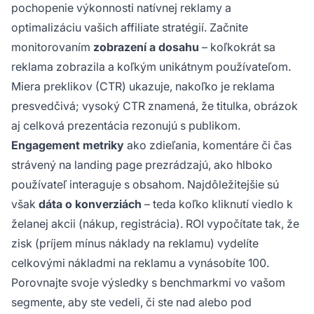
pochopenie výkonnosti natívnej reklamy a
optimalizáciu vašich affiliate stratégií. Začnite
monitorovaním
zobrazení a dosahu
– koľkokrát sa
reklama zobrazila a koľkým unikátnym používateľom.
Miera preklikov (CTR) ukazuje, nakoľko je reklama
presvedčivá; vysoký CTR znamená, že titulka, obrázok
aj celková prezentácia rezonujú s publikom.
Engagement metriky
ako zdieľania, komentáre či čas
strávený na landing page prezrádzajú, ako hlboko
používateľ interaguje s obsahom. Najdôležitejšie sú
však
dáta o konverziách
– teda koľko kliknutí viedlo k
želanej akcii (nákup, registrácia). ROI vypočítate tak, že
zisk (príjem mínus náklady na reklamu) vydelíte
celkovými nákladmi na reklamu a vynásobíte 100.
Porovnajte svoje výsledky s benchmarkmi vo vašom
segmente, aby ste vedeli, či ste nad alebo pod