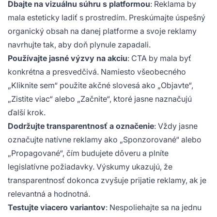
Dbajte na vizuálnu súhru s platformou
: Reklama by
mala esteticky ladiť s prostredím. Preskúmajte úspešný
organický obsah na danej platforme a svoje reklamy
navrhujte tak, aby doň plynule zapadali.
Používajte jasné výzvy na akciu
: CTA by mala byť
konkrétna a presvedčivá. Namiesto všeobecného
„Kliknite sem“ použite akčné slovesá ako „Objavte“,
„Zistite viac“ alebo „Začnite“, ktoré jasne naznačujú
ďalší krok.
Dodržujte transparentnosť a označenie
: Vždy jasne
označujte natívne reklamy ako „Sponzorované“ alebo
„Propagované“, čím budujete dôveru a plníte
legislatívne požiadavky. Výskumy ukazujú, že
transparentnosť dokonca zvyšuje prijatie reklamy, ak je
relevantná a hodnotná.
Testujte viacero variantov
: Nespoliehajte sa na jednu