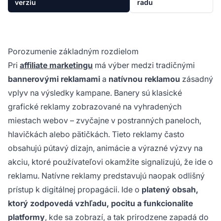
verziu
radu
Porozumenie základným rozdielom
Pri
affiliate marketingu
má výber medzi tradičnými
bannerovými reklamami
a
natívnou reklamou
zásadný
vplyv na výsledky kampane. Banery sú klasické
grafické reklamy zobrazované na vyhradených
miestach webov – zvyčajne v postranných paneloch,
hlavičkách alebo pätičkách. Tieto reklamy často
obsahujú pútavý dizajn, animácie a výrazné výzvy na
akciu, ktoré používateľovi okamžite signalizujú, že ide o
reklamu. Natívne reklamy predstavujú naopak odlišný
prístup k digitálnej propagácii. Ide o
platený obsah,
ktorý zodpovedá vzhľadu, pocitu a funkcionalite
platformy
, kde sa zobrazí, a tak prirodzene zapadá do