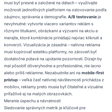
musí byť presné a založené na dátach – využívajte
možnosti jednotlivých platforiem na oslovovanie podľa
záujmov, správania a demografie.
A/B testovanie
je
nevyhnutné: vytvorte viacero variantov reklám s
rôznymi titulkami, obrázkami a výzvami na akciu a
merajte, ktoré kombinácie prinášajú najviac kliknutí a
konverzií. Vizualizácia je zásadná – natívna reklama
musí kopírovať estetiku platformy, no zároveň byť
dostatočne pútavá na upútanie pozornosti. Dizajn by
mal pôsobiť dôveryhodne a profesionálne, nie lacno
alebo príliš reklamne. Nezabudnite ani na
mobile-first
prístup
– veľká časť natívnej návštevnosti prichádza z
mobilov, reklamy preto musia byť čitateľné a vizuálne
príťažlivé aj na malých obrazovkách.
Meranie úspechu a návratnosti
Sledovanie správnych metrík je kľúčové pre