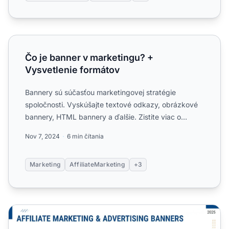
Čo je banner v marketingu? + Vysvetlenie formátov
Čo je banner v marketingu? +
Vysvetlenie formátov
Bannery sú súčasťou marketingovej stratégie
spoločnosti. Vyskúšajte textové odkazy, obrázkové
bannery, HTML bannery a ďalšie. Zistite viac o
týchto materiáloch....
Nov 7, 2024
6 min čítania
Marketing
AffiliateMarketing
+3
Aké sú rôzne typy bannerov?