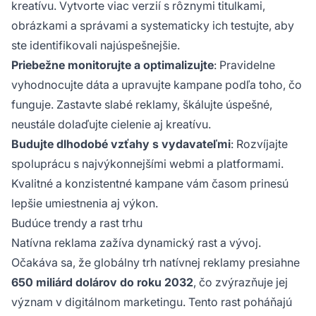
kreatívu. Vytvorte viac verzií s rôznymi titulkami,
obrázkami a správami a systematicky ich testujte, aby
ste identifikovali najúspešnejšie.
Priebežne monitorujte a optimalizujte
: Pravidelne
vyhodnocujte dáta a upravujte kampane podľa toho, čo
funguje. Zastavte slabé reklamy, škálujte úspešné,
neustále dolaďujte cielenie aj kreatívu.
Budujte dlhodobé vzťahy s vydavateľmi
: Rozvíjajte
spoluprácu s najvýkonnejšími webmi a platformami.
Kvalitné a konzistentné kampane vám časom prinesú
lepšie umiestnenia aj výkon.
Budúce trendy a rast trhu
Natívna reklama zažíva dynamický rast a vývoj.
Očakáva sa, že globálny trh natívnej reklamy presiahne
650 miliárd dolárov do roku 2032
, čo zvýrazňuje jej
význam v digitálnom marketingu. Tento rast poháňajú