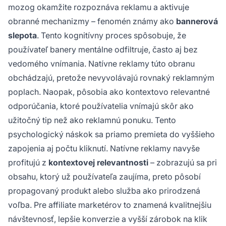
mozog okamžite rozpoznáva reklamu a aktivuje
obranné mechanizmy – fenomén známy ako
bannerová
slepota
. Tento kognitívny proces spôsobuje, že
používateľ banery mentálne odfiltruje, často aj bez
vedomého vnímania. Natívne reklamy túto obranu
obchádzajú, pretože nevyvolávajú rovnaký reklamným
poplach. Naopak, pôsobia ako kontextovo relevantné
odporúčania, ktoré používatelia vnímajú skôr ako
užitočný tip než ako reklamnú ponuku. Tento
psychologický náskok sa priamo premieta do vyššieho
zapojenia aj počtu kliknutí. Natívne reklamy navyše
profitujú z
kontextovej relevantnosti
– zobrazujú sa pri
obsahu, ktorý už používateľa zaujíma, preto pôsobí
propagovaný produkt alebo služba ako prirodzená
voľba. Pre affiliate marketérov to znamená kvalitnejšiu
návštevnosť, lepšie konverzie a vyšší zárobok na klik