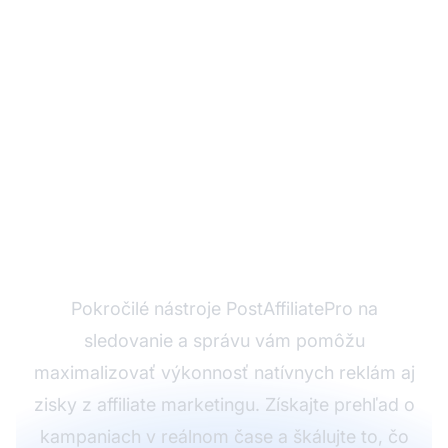
Ste pripravení
optimalizovať svoje
affiliate kampane?
Pokročilé nástroje PostAffiliatePro na
sledovanie a správu vám pomôžu
maximalizovať výkonnosť natívnych reklám aj
zisky z affiliate marketingu. Získajte prehľad o
kampaniach v reálnom čase a škálujte to, čo