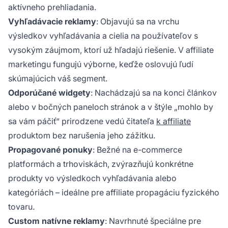
aktívneho prehliadania.
Vyhľadávacie reklamy
: Objavujú sa na vrchu
výsledkov vyhľadávania a cielia na používateľov s
vysokým záujmom, ktorí už hľadajú riešenie. V affiliate
marketingu fungujú výborne, keďže oslovujú ľudí
skúmajúcich váš segment.
Odporúčané widgety
: Nachádzajú sa na konci článkov
alebo v bočných paneloch stránok a v štýle „mohlo by
sa vám páčiť“ prirodzene vedú čitateľa
k affiliate
produktom bez narušenia jeho zážitku.
Propagované ponuky
: Bežné na e-commerce
platformách a trhoviskách, zvýrazňujú konkrétne
produkty vo výsledkoch vyhľadávania alebo
kategóriách – ideálne pre affiliate propagáciu fyzického
tovaru.
Custom natívne reklamy
: Navrhnuté špeciálne pre