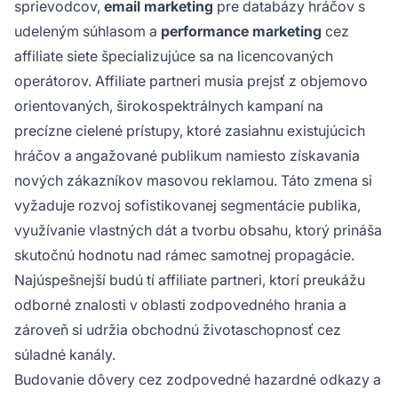
sprievodcov,
email marketing
pre databázy hráčov s
udeleným súhlasom a
performance marketing
cez
affiliate siete špecializujúce sa na licencovaných
operátorov. Affiliate partneri musia prejsť z objemovo
orientovaných, širokospektrálnych kampaní na
precízne cielené prístupy, ktoré zasiahnu existujúcich
hráčov a angažované publikum namiesto získavania
nových zákazníkov masovou reklamou. Táto zmena si
vyžaduje rozvoj sofistikovanej segmentácie publika,
využívanie vlastných dát a tvorbu obsahu, ktorý prináša
skutočnú hodnotu nad rámec samotnej propagácie.
Najúspešnejší budú tí affiliate partneri, ktorí preukážu
odborné znalosti v oblasti zodpovedného hrania a
zároveň si udržia obchodnú životaschopnosť cez
súladné kanály.
Budovanie dôvery cez zodpovedné hazardné odkazy a