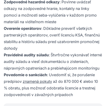
Zodpovedné hazardné odkazy
: Povinne uvádzať
odkazy na zodpovedné hranie, kontakty na linky
pomoci a možnosti seba-vylúčenia v každom promo
materiáli na viditeľnom mieste
Overenie operátorov
: Dôkladne preveriť všetkých
partnerských operátorov, overiť licenciu KSA, finančnú
stabilitu a históriu súladu pred uzatvorením promočnej
dohody
Pravidelné audity súladu
: Štvrťročne vykonávať interné
audity súladu a viesť dokumentáciu o zisteniach,
nápravných opatreniach a prebiehajúcom monitoringu
Povedomie o sankciách
: Uvedomiť si, že porušenie
predpisov
znamená pokuty
až do 870 000 € alebo 10
% obratu, plus možnosť odobratia licencie a trestnej
zodpovednosti v závažných prípadoch