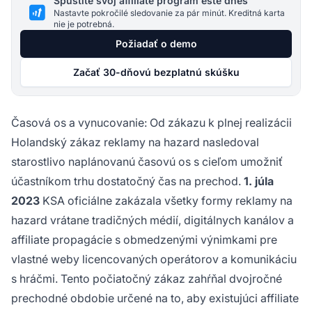
Spustite svoj affiliate program ešte dnes
Nastavte pokročilé sledovanie za pár minút. Kreditná karta
nie je potrebná.
Požiadať o demo
Začať 30-dňovú bezplatnú skúšku
Časová os a vynucovanie: Od zákazu k plnej realizácii
Holandský zákaz reklamy na hazard nasledoval
starostlivo naplánovanú časovú os s cieľom umožniť
účastníkom trhu dostatočný čas na prechod.
1. júla
2023
KSA oficiálne zakázala všetky formy reklamy na
hazard vrátane tradičných médií, digitálnych kanálov a
affiliate propagácie s obmedzenými výnimkami pre
vlastné weby licencovaných operátorov a komunikáciu
s hráčmi. Tento počiatočný zákaz zahŕňal dvojročné
prechodné obdobie určené na to, aby existujúci affiliate