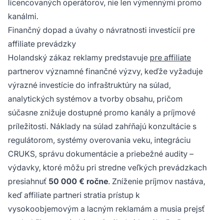
licencovaných operátorov, nie len výmennými promo
kanálmi.
Finančný dopad a úvahy o návratnosti investícií pre
affiliate prevádzky
Holandský zákaz reklamy predstavuje
pre affiliate
partnerov významné finančné výzvy, keďže vyžaduje
výrazné investície do infraštruktúry na súlad,
analytických systémov a tvorby obsahu, pričom
súčasne znižuje dostupné promo kanály a príjmové
príležitosti. Náklady na súlad zahŕňajú konzultácie s
regulátorom, systémy overovania veku, integráciu
CRUKS, správu dokumentácie a priebežné audity –
výdavky, ktoré môžu pri stredne veľkých prevádzkach
presiahnuť
50 000 € ročne
. Zníženie príjmov nastáva,
keď affiliate partneri stratia prístup k
vysokoobjemovým a lacným reklamám a musia prejsť