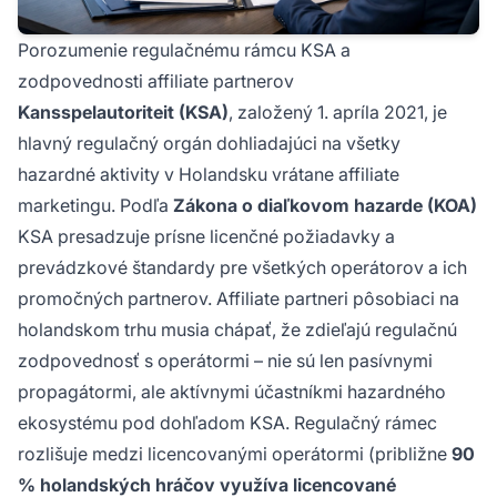
Porozumenie regulačnému rámcu KSA a
zodpovednosti affiliate partnerov
Kansspelautoriteit (KSA)
, založený 1. apríla 2021, je
hlavný regulačný orgán dohliadajúci na všetky
hazardné aktivity v Holandsku vrátane affiliate
marketingu. Podľa
Zákona o diaľkovom hazarde (KOA)
KSA presadzuje prísne licenčné požiadavky a
prevádzkové štandardy pre všetkých operátorov a ich
promočných partnerov. Affiliate partneri pôsobiaci na
holandskom trhu musia chápať, že zdieľajú regulačnú
zodpovednosť s operátormi – nie sú len pasívnymi
propagátormi, ale aktívnymi účastníkmi hazardného
ekosystému pod dohľadom KSA. Regulačný rámec
rozlišuje medzi licencovanými operátormi (približne
90
% holandských hráčov využíva licencované