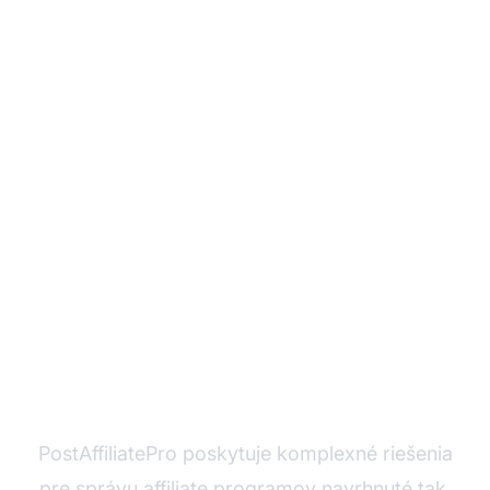
Ste pripravení zvládnuť
holandskú hazardnú
legislatívu?
PostAffiliatePro poskytuje komplexné riešenia
pre správu affiliate programov navrhnuté tak,