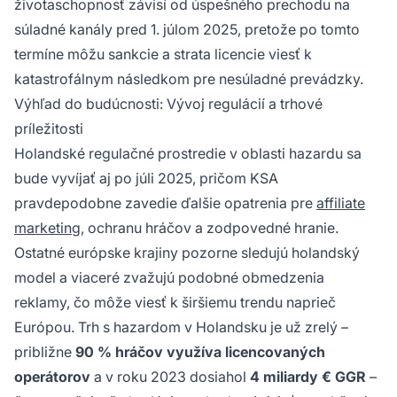
životaschopnosť závisí od úspešného prechodu na
súladné kanály pred 1. júlom 2025, pretože po tomto
termíne môžu sankcie a strata licencie viesť k
katastrofálnym následkom pre nesúladné prevádzky.
Výhľad do budúcnosti: Vývoj regulácií a trhové
príležitosti
Holandské regulačné prostredie v oblasti hazardu sa
bude vyvíjať aj po júli 2025, pričom KSA
pravdepodobne zavedie ďalšie opatrenia pre
affiliate
marketing
, ochranu hráčov a zodpovedné hranie.
Ostatné európske krajiny pozorne sledujú holandský
model a viaceré zvažujú podobné obmedzenia
reklamy, čo môže viesť k širšiemu trendu naprieč
Európou. Trh s hazardom v Holandsku je už zrelý –
približne
90 % hráčov využíva licencovaných
operátorov
a v roku 2023 dosiahol
4 miliardy € GGR
–