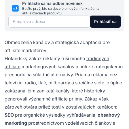
Prihláste sa na odber noviniek
Buďte prvý, kto sa dozvie o nových funkciách a
aktualizáciách produktu.
E-mailová adresa
Prihlásiť sa
Obmedzenia kanálov a strategická adaptácia pre
affiliate marketérov
Holandský zákaz reklamy ruší mnoho
tradičných
affiliate
marketingových kanálov a núti k strategickému
prechodu na súladné alternatívy. Priama reklama cez
televíziu, rádio, tlač, billboardy a sociálne siete je úplne
zakázaná, čím zanikajú kanály, ktoré historicky
generovali významné affiliate príjmy. Zákaz však
zároveň otvára príležitosti v zostávajúcich kanáloch:
SEO
pre organické výsledky vyhľadávania,
obsahový
marketing
prostredníctvom vzdelávacích článkov a