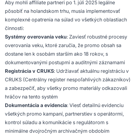
Aby mohli affiliate partneri po 1. júli 2025 legálne
pôsobiť na holandskom trhu, musia implementovať
komplexné opatrenia na súlad vo všetkých oblastiach
činnosti:
Systémy overovania veku
: Zaviesť robustné procesy
overovania veku, ktoré zaručia, že promo obsah sa
dostane len k osobám starším ako 18 rokov, s
dokumentovanými postupmi a auditnými záznamami
Registrácia v CRUKS
: Udržiavať aktuálnu registráciu v
CRUKS (Centrálny register nespoľahlivých zákazníkov)
a zabezpečiť, aby všetky promo materiály odkazovali
hráčov na tento systém
Dokumentácia a evidencia
: Viesť detailnú evidenciu
všetkých promo kampaní, partnerstiev s operátormi,
kontrol súladu a komunikácie s regulátorom s
minimálne dvojročným archivačným obdobím