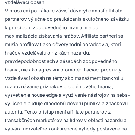
vzdelávací obsah
V prostredí po zákaze závisí dôveryhodnosť affiliate
partnerov výlučne od preukázania skutočného záväzku
k princípom zodpovedného hrania, nie od
maximalizácie získavania hráčov. Affiliate partneri sa
musia profilovať ako dôveryhodní poradcovia, ktorí
hráčov vzdelávajú o rizikách hazardu,
pravdepodobnostiach a zásadách zodpovedného
hrania, nie ako agresívni promotéri tlačiaci produkty.
Vzdelávací obsah na témy ako manažment bankrollu,
rozpoznávanie príznakov problémového hrania,
vysvetlenie house edge a využívanie nástrojov na seba-
vylúčenie buduje dlhodobú dôveru publika a značkovú
autoritu. Tento prístup mení affiliate partnerov z
transakčných marketérov na lídrov v oblasti hazardu a
vytvára udržateľné konkurenčné výhody postavené na