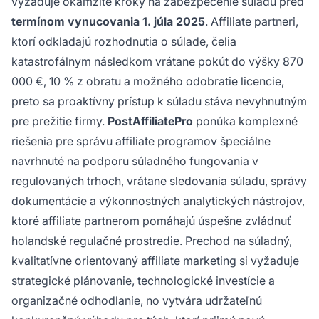
vyžaduje okamžité kroky na zabezpečenie súladu pred
termínom vynucovania 1. júla 2025
. Affiliate partneri,
ktorí odkladajú rozhodnutia o súlade, čelia
katastrofálnym následkom vrátane pokút do výšky 870
000 €, 10 % z obratu a možného odobratie licencie,
preto sa proaktívny prístup k súladu stáva nevyhnutným
pre prežitie firmy.
PostAffiliatePro
ponúka komplexné
riešenia pre správu affiliate programov špeciálne
navrhnuté na podporu súladného fungovania v
regulovaných trhoch, vrátane sledovania súladu, správy
dokumentácie a výkonnostných analytických nástrojov,
ktoré affiliate partnerom pomáhajú úspešne zvládnuť
holandské regulačné prostredie. Prechod na súladný,
kvalitatívne orientovaný affiliate marketing si vyžaduje
strategické plánovanie, technologické investície a
organizačné odhodlanie, no vytvára udržateľnú