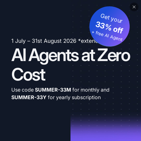
Get your
33% off
+ free AI Agent
1 July – 31st August 2026 *extended
AI Agents at Zero
Cost
Use code
SUMMER-33M
for monthly and
SUMMER-33Y
for yearly subscription