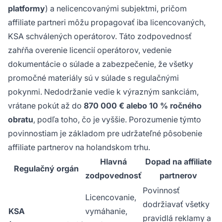
platformy
) a nelicencovanými subjektmi, pričom
affiliate partneri môžu propagovať iba licencovaných,
KSA schválených operátorov. Táto zodpovednosť
zahŕňa overenie licencií operátorov, vedenie
dokumentácie o súlade a zabezpečenie, že všetky
promočné materiály sú v súlade s regulačnými
pokynmi. Nedodržanie vedie k výrazným sankciám,
vrátane pokút až do
870 000 € alebo 10 % ročného
obratu
, podľa toho, čo je vyššie. Porozumenie týmto
povinnostiam je základom pre udržateľné pôsobenie
affiliate partnerov na holandskom trhu.
Hlavná
Dopad na affiliate
Regulačný orgán
zodpovednosť
partnerov
Povinnosť
Licencovanie,
dodržiavať všetky
KSA
vymáhanie,
pravidlá reklamy a