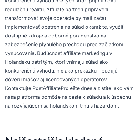
konkurenčnú výhodu pre tých, ktorí prijmú novú
regulačnú realitu. Affiliate partneri pripravení
transformovať svoje operácie by mali začať
implementovať opatrenia na súlad okamžite, využiť
dostupné zdroje a odborné poradenstvo na
zabezpečenie plynulého prechodu pred začiatkom
vynucovania. Budúcnosť affiliate marketingu v
Holandsku patrí tým, ktorí vnímajú súlad ako
konkurenčnú výhodu, nie ako prekážku – budujú
dôveru hráčov aj licencovaných operátorov.
Kontaktujte PostAffiliatePro ešte dnes a zistite, ako vám
naša platforma pomôže na ceste k súladu a k úspechu
na rozvíjajúcom sa holandskom trhu s hazardom.