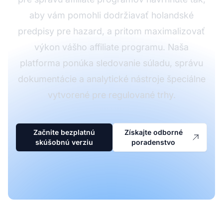
aby vám pomohli dodržiavať holandské
predpisy pre hazard, a pritom maximalizovať
výkon vášho affiliate programu. Naša
platforma ponúka sledovanie súladu, správu
dokumentácie a analytické nástroje špeciálne
vytvorené pre regulované trhy.
Začnite bezplatnú
Získajte odborné
skúšobnú verziu
poradenstvo