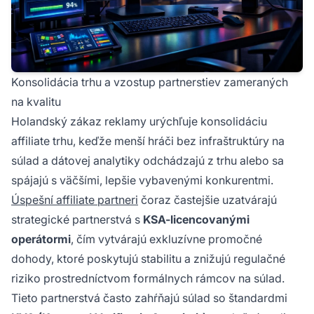
Konsolidácia trhu a vzostup partnerstiev zameraných
na kvalitu
Holandský zákaz reklamy urýchľuje konsolidáciu
affiliate trhu, keďže menší hráči bez infraštruktúry na
súlad a dátovej analytiky odchádzajú z trhu alebo sa
spájajú s väčšími, lepšie vybavenými konkurentmi.
Úspešní affiliate partneri
čoraz častejšie uzatvárajú
strategické partnerstvá s
KSA-licencovanými
operátormi
, čím vytvárajú exkluzívne promočné
dohody, ktoré poskytujú stabilitu a znižujú regulačné
riziko prostredníctvom formálnych rámcov na súlad.
Tieto partnerstvá často zahŕňajú súlad so štandardmi