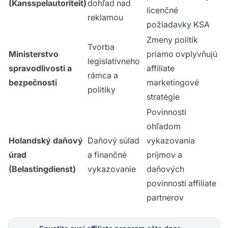
(Kansspelautoriteit)
dohľad nad
licenčné
reklamou
požiadavky KSA
Zmeny politík
Tvorba
Ministerstvo
priamo ovplyvňujú
legislatívneho
spravodlivosti a
affiliate
rámca a
bezpečnosti
marketingové
politiky
stratégie
Povinnosti
ohľadom
Holandský daňový
Daňový súlad
vykazovania
úrad
a finančné
príjmov a
(Belastingdienst)
vykazovanie
daňových
povinností affiliate
partnerov