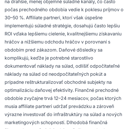
na drahšie, menej objemné súladné kanály, čo často
počas prechodného obdobia vedie k poklesu príjmov o
30–50 %. Affiliate partneri, ktorí však úspešne
implementujú súladné stratégie, dosahujú často lepšiu
ROI vďaka lepšiemu cielenie, kvalitnejšiemu získavaniu
hráčov a nižšiemu odchodu hráčov v porovnaní s
obdobím pred zákazom. Daňové dôsledky sa
komplikujú, keďže je potrebné starostlivo
dokumentovať náklady na súlad, odlíšiť odpočítateľné
náklady na súlad od neodpočítateľných pokút a
prípadne reštrukturalizovať obchodné subjekty na
optimalizáciu daňovej efektivity. Finančné prechodné
obdobie zvyčajne trvá 12–24 mesiacov, počas ktorých
musia affiliate partneri udržať prevádzku a zároveň
výrazne investovať do infraštruktúry na súlad a nových
marketingových schopností. Dlhodobá finančná