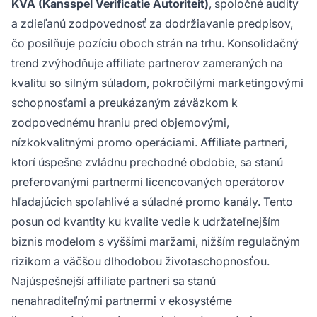
KVA (Kansspel Verificatie Autoriteit)
, spoločné audity
a zdieľanú zodpovednosť za dodržiavanie predpisov,
čo posilňuje pozíciu oboch strán na trhu. Konsolidačný
trend zvýhodňuje affiliate partnerov zameraných na
kvalitu so silným súladom, pokročilými marketingovými
schopnosťami a preukázaným záväzkom k
zodpovednému hraniu pred objemovými,
nízkokvalitnými promo operáciami. Affiliate partneri,
ktorí úspešne zvládnu prechodné obdobie, sa stanú
preferovanými partnermi licencovaných operátorov
hľadajúcich spoľahlivé a súladné promo kanály. Tento
posun od kvantity ku kvalite vedie k udržateľnejším
biznis modelom s vyššími maržami, nižším regulačným
rizikom a väčšou dlhodobou životaschopnosťou.
Najúspešnejší affiliate partneri sa stanú
nenahraditeľnými partnermi v ekosystéme