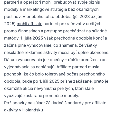
partneri a operátori mohli prebudovať svoje biznis
modely a marketingové stratégie bez okamžitých
postihov. V priebehu tohto obdobia (júl 2023 až jún
2025)
mohli affiliate
partneri pokračovať v určitých
promo činnostiach a postupne prechádzať na súladné
metódy.
1. júla 2025
však prechodné obdobie končí a
začína plné vynucovanie, čo znamená, že všetky
nesúladné reklamné aktivity musia byť úplne ukončené.
Dátum vynucovania je konečný – ďalšie predĺženia ani
vyjednávania sa neplánujú. Affiliate partneri musia
pochopiť, že čo bolo tolerované počas prechodného
obdobia, bude po 1. júli 2025 prísne zakázané, preto je
okamžitá akcia nevyhnutná pre tých, ktorí stále
využívajú zastarané promočné modely.
Požiadavky na súlad: Základné štandardy pre affiliate
aktivity v Holandsku