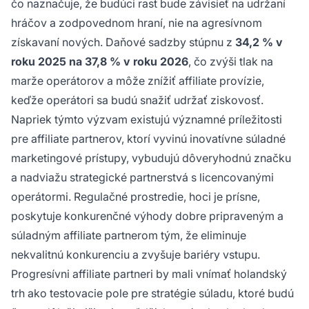
čo naznačuje, že budúci rast bude závisieť na udržaní
hráčov a zodpovednom hraní, nie na agresívnom
získavaní nových. Daňové sadzby stúpnu z
34,2 % v
roku 2025 na 37,8 % v roku 2026
, čo zvýši tlak na
marže operátorov a môže znížiť affiliate provízie,
keďže operátori sa budú snažiť udržať ziskovosť.
Napriek týmto výzvam existujú významné príležitosti
pre affiliate partnerov, ktorí vyvinú inovatívne súladné
marketingové prístupy, vybudujú dôveryhodnú značku
a nadviažu strategické partnerstvá s licencovanými
operátormi. Regulačné prostredie, hoci je prísne,
poskytuje konkurenčné výhody dobre pripraveným a
súladným affiliate partnerom tým, že eliminuje
nekvalitnú konkurenciu a zvyšuje bariéry vstupu.
Progresívni affiliate partneri by mali vnímať holandský
trh ako testovacie pole pre stratégie súladu, ktoré budú