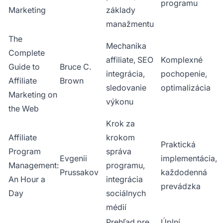
programu
Marketing
základy
manažmentu
The
Mechanika
Complete
affiliate, SEO
Komplexné
Guide to
Bruce C.
integrácia,
pochopenie,
Affiliate
Brown
sledovanie
optimalizácia
Marketing on
výkonu
the Web
Krok za
Affiliate
krokom
Praktická
Program
správa
Evgenii
implementácia,
Management:
programu,
Prussakov
každodenná
An Hour a
integrácia
prevádzka
Day
sociálnych
médií
Prehľad pre
Úplní