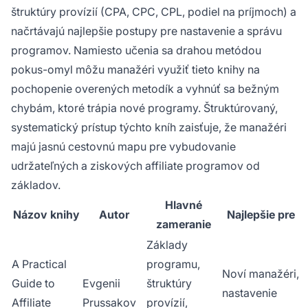
štruktúry provízií (CPA, CPC, CPL, podiel na príjmoch) a
načrtávajú najlepšie postupy pre nastavenie a správu
programov. Namiesto učenia sa drahou metódou
pokus-omyl môžu manažéri využiť tieto knihy na
pochopenie overených metodík a vyhnúť sa bežným
chybám, ktoré trápia nové programy. Štruktúrovaný,
systematický prístup týchto kníh zaisťuje, že manažéri
majú jasnú cestovnú mapu pre vybudovanie
udržateľných a ziskových affiliate programov od
základov.
Hlavné
Názov knihy
Autor
Najlepšie pre
zameranie
Základy
A Practical
programu,
Noví manažéri,
Guide to
Evgenii
štruktúry
nastavenie
Affiliate
Prussakov
provízií,