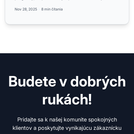
overen...
Nov 28, 2025
8 min čítania
Budete v dobrých
rukách!
Pridajte sa k našej komunite spokojných
klientov a poskytujte vynikajúcu zákaznícku