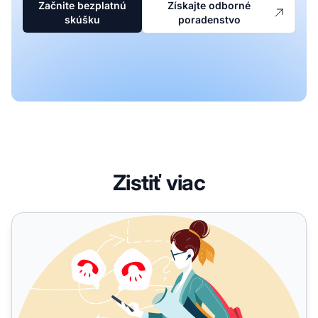
Začnite bezplatnú
Získajte odborné
skúšku
poradenstvo
Zistiť viac
8 kníh, ktoré by si mal prečítať každý manažér affiliate