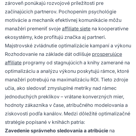
zároveň ponúkajú rozvojové príležitosti pre
začínajúcich partnerov. Pochopením psychológie
motivácie a mechaník efektívnej komunikácie môžu
manažéri premeniť svoje
affiliate siete
na kooperatívne
ekosystémy, kde profitujú značka aj partneri.
Majstrovské zvládnutie optimalizácie kampaní a výkonu
Rozhodovanie na základe dát odlišuje
prosperujúce
affiliate
programy od stagnujúcich a knihy zamerané na
optimalizáciu a analýzu výkonu poskytujú rámce, ktoré
manažéri potrebujú na maximalizáciu ROI. Tieto zdroje
učia, ako sledovať zmysluplné metriky nad rámec
jednoduchých preklikov – vrátane konverzných mier,
hodnoty zákazníka v čase, atribučného modelovania a
ziskovosti podľa kanálov. Medzi dôležité optimalizačné
stratégie popísané v knihách patria:
Zavedenie správneho sledovania a atribúcie
na