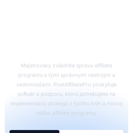
Optimalizujte svoj
affiliate program s
PostAffiliatePro
Majstrovsky zvládnite správu affiliate
programu s tými správnymi nástrojmi a
vedomosťami. PostAffiliatePro poskytuje
softvér a podporu, ktorú potrebujete na
implementáciu stratégií z týchto kníh a rozvoj
vášho affiliate programu.