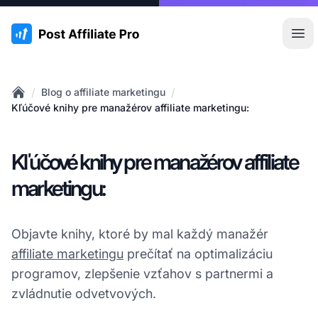
:site.title
Otv
/
/
Blog o affiliate marketingu
Home
Kľúčové knihy pre manažérov affiliate marketingu:
Kľúčové knihy pre manažérov affiliate
marketingu:
Objavte knihy, ktoré by mal každý manažér
affiliate marketingu
prečítať na optimalizáciu
programov, zlepšenie vzťahov s partnermi a
zvládnutie odvetvových.