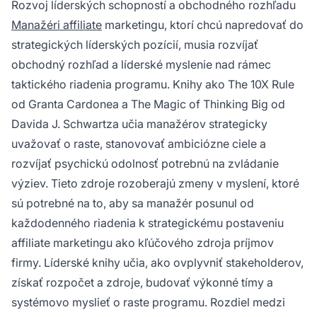
Rozvoj líderských schopností a obchodného rozhľadu
Manažéri affiliate
marketingu, ktorí chcú napredovať do
strategických líderských pozícií, musia rozvíjať
obchodný rozhľad a líderské myslenie nad rámec
taktického riadenia programu. Knihy ako
The 10X Rule
od Granta Cardonea a
The Magic of Thinking Big
od
Davida J. Schwartza učia manažérov strategicky
uvažovať o raste, stanovovať ambiciózne ciele a
rozvíjať psychickú odolnosť potrebnú na zvládanie
výziev. Tieto zdroje rozoberajú zmeny v myslení, ktoré
sú potrebné na to, aby sa manažér posunul od
každodenného riadenia k strategickému postaveniu
affiliate marketingu ako kľúčového zdroja príjmov
firmy. Líderské knihy učia, ako ovplyvniť stakeholderov,
získať rozpočet a zdroje, budovať výkonné tímy a
systémovo myslieť o raste programu. Rozdiel medzi