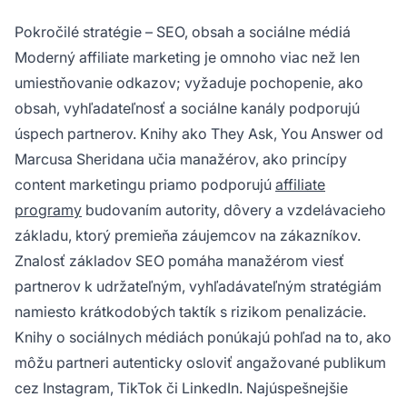
Pokročilé stratégie – SEO, obsah a sociálne médiá
Moderný affiliate marketing je omnoho viac než len
umiestňovanie odkazov; vyžaduje pochopenie, ako
obsah, vyhľadateľnosť a sociálne kanály podporujú
úspech partnerov. Knihy ako
They Ask, You Answer
od
Marcusa Sheridana učia manažérov, ako princípy
content marketingu priamo podporujú
affiliate
programy
budovaním autority, dôvery a vzdelávacieho
základu, ktorý premieňa záujemcov na zákazníkov.
Znalosť základov SEO pomáha manažérom viesť
partnerov k udržateľným, vyhľadávateľným stratégiám
namiesto krátkodobých taktík s rizikom penalizácie.
Knihy o sociálnych médiách ponúkajú pohľad na to, ako
môžu partneri autenticky osloviť angažované publikum
cez Instagram, TikTok či LinkedIn. Najúspešnejšie