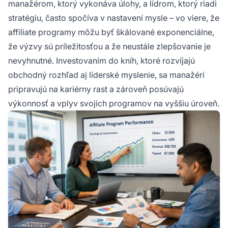
manažérom, ktorý vykonáva úlohy, a lídrom, ktorý riadi
stratégiu, často spočíva v nastavení mysle – vo viere, že
affiliate programy môžu byť škálované exponenciálne,
že výzvy sú príležitosťou a že neustále zlepšovanie je
nevyhnutné. Investovaním do kníh, ktoré rozvíjajú
obchodný rozhľad aj líderské myslenie, sa manažéri
pripravujú na kariérny rast a zároveň posúvajú
výkonnosť a vplyv svojich programov na vyššiu úroveň.