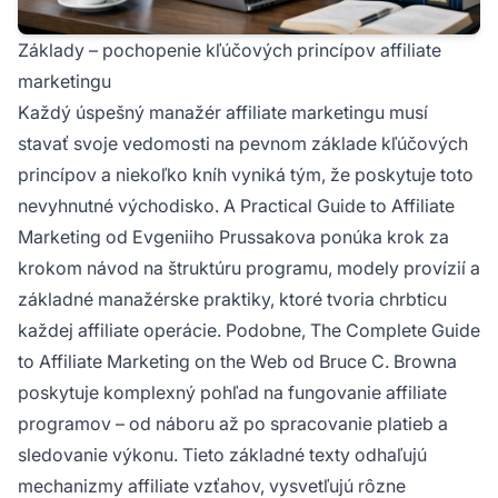
Základy – pochopenie kľúčových princípov affiliate
marketingu
Každý úspešný manažér affiliate marketingu musí
stavať svoje vedomosti na pevnom základe kľúčových
princípov a niekoľko kníh vyniká tým, že poskytuje toto
nevyhnutné východisko.
A Practical Guide to Affiliate
Marketing
od Evgeniiho Prussakova ponúka krok za
krokom návod na štruktúru programu, modely provízií a
základné manažérske praktiky, ktoré tvoria chrbticu
každej affiliate operácie. Podobne,
The Complete Guide
to Affiliate Marketing on the Web
od Bruce C. Browna
poskytuje komplexný pohľad na fungovanie affiliate
programov – od náboru až po spracovanie platieb a
sledovanie výkonu. Tieto základné texty odhaľujú
mechanizmy affiliate vzťahov, vysvetľujú rôzne