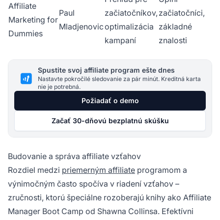
Affiliate
Paul
začiatočníkov,
začiatočníci,
Marketing for
Mladjenovic
optimalizácia
základné
Dummies
kampaní
znalosti
Spustite svoj affiliate program ešte dnes
Nastavte pokročilé sledovanie za pár minút. Kreditná karta
nie je potrebná.
Požiadať o demo
Začať 30-dňovú bezplatnú skúšku
Budovanie a správa affiliate vzťahov
Rozdiel medzi
priemerným affiliate
programom a
výnimočným často spočíva v riadení vzťahov –
zručnosti, ktorú špeciálne rozoberajú knihy ako
Affiliate
Manager Boot Camp
od Shawna Collinsa. Efektívni