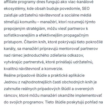
affiliate programy dnes fungujú ako viac-kanálové
ekosystémy, kde obsah buduje povedomie, SEO
zaisťuje udržateľnú návštevnosť a sociálne médiá
stmeľujú komunitu – manažéri, ktorí rozumejú týmto
prepojeným stratégiám, môžu viesť partnerov k
sofistikovanejším a efektívnejším propagačným
prístupom. Čítaním kníh, ktoré pokrývajú tieto pokročilé
kanály, sa manažéri pripravujú mentorovať partnerov
nad rámec jednoduchého zdieľania odkazov,
vytvárajúc partnerstvá, ktoré prinášajú udržateľnú,
kvalitnú návštevnosť a konverzie.
Reálne prípadové štúdie a praktické aplikácie
Jednou z najhodnotnejších častí obchodných kníh je
zahrnutie reálnych prípadových štúdií a overených
rámcov, ktoré môžu manažéri okamžite implementovať
do svojich programov. Tieto štúdie poskytujú pohľad na