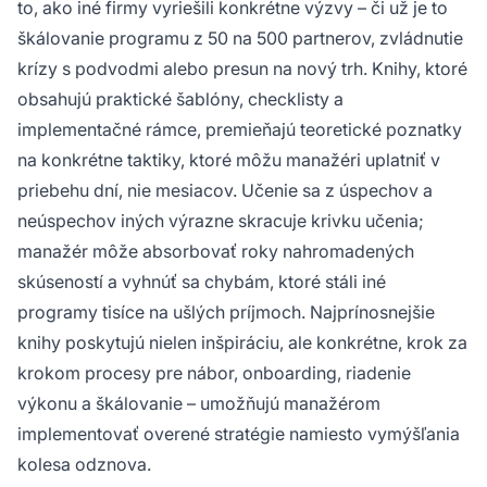
to, ako iné firmy vyriešili konkrétne výzvy – či už je to
škálovanie programu z 50 na 500 partnerov, zvládnutie
krízy s podvodmi alebo presun na nový trh. Knihy, ktoré
obsahujú praktické šablóny, checklisty a
implementačné rámce, premieňajú teoretické poznatky
na konkrétne taktiky, ktoré môžu manažéri uplatniť v
priebehu dní, nie mesiacov. Učenie sa z úspechov a
neúspechov iných výrazne skracuje krivku učenia;
manažér môže absorbovať roky nahromadených
skúseností a vyhnúť sa chybám, ktoré stáli iné
programy tisíce na ušlých príjmoch. Najprínosnejšie
knihy poskytujú nielen inšpiráciu, ale konkrétne, krok za
krokom procesy pre nábor, onboarding, riadenie
výkonu a škálovanie – umožňujú manažérom
implementovať overené stratégie namiesto vymýšľania
kolesa odznova.