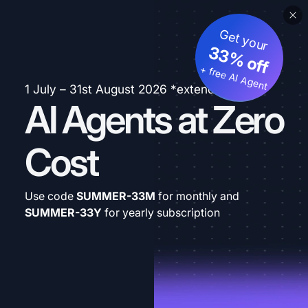
Get your
33% off
+ free AI Agent
1 July – 31st August 2026 *extended
AI Agents at Zero
Cost
Use code
SUMMER-33M
for monthly and
SUMMER-33Y
for yearly subscription