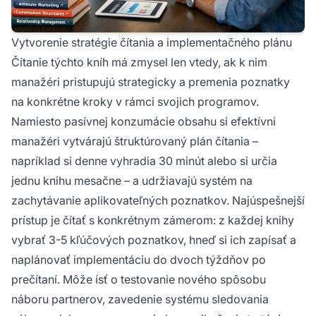
Vytvorenie stratégie čítania a implementačného plánu
Čítanie týchto kníh má zmysel len vtedy, ak k nim
manažéri pristupujú strategicky a premenia poznatky
na konkrétne kroky v rámci svojich programov.
Namiesto pasívnej konzumácie obsahu si efektívni
manažéri vytvárajú štruktúrovaný plán čítania –
napríklad si denne vyhradia 30 minút alebo si určia
jednu knihu mesačne – a udržiavajú systém na
zachytávanie aplikovateľných poznatkov. Najúspešnejší
prístup je čítať s konkrétnym zámerom: z každej knihy
vybrať 3-5 kľúčových poznatkov, hneď si ich zapísať a
naplánovať implementáciu do dvoch týždňov po
prečítaní. Môže ísť o testovanie nového spôsobu
náboru partnerov, zavedenie systému sledovania