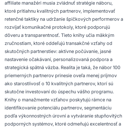
affiliate manažéri musia zvládnuť stratégie náboru,
ktoré pritiahnu kvalitných partnerov, implementovať
retenčné taktiky na udržanie špičkových performerov a
rozvíjať komunikačné protokoly, ktoré podporujú
dôveru a transparentnosť. Tieto knihy učia mäkkým
zručnostiam, ktoré oddeľujú transakčné vzťahy od
skutočných partnerstiev: aktívne počúvanie, jasné
nastavenie očakávaní, personalizovaná podpora a
strategická spätná väzba. Realita je taká, že nábor 100
priemerných partnerov prinesie oveľa menej príjmov
ako starostlivosť o 10 kvalitných partnerov, ktorí sú
skutočne investovaní do úspechu vášho programu.
Knihy o manažmente vzťahov poskytujú rámce na
identifikovanie potenciálu partnerov, segmentáciu
podľa výkonnostných úrovní a vytváranie stupňovitých
podporných systémov, ktoré odmeňujú excelentnosť a