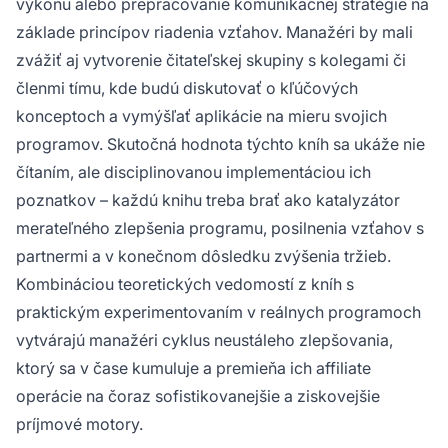
výkonu alebo prepracovanie komunikačnej stratégie na
základe princípov riadenia vzťahov. Manažéri by mali
zvážiť aj vytvorenie čitateľskej skupiny s kolegami či
členmi tímu, kde budú diskutovať o kľúčových
konceptoch a vymýšľať aplikácie na mieru svojich
programov. Skutočná hodnota týchto kníh sa ukáže nie
čítaním, ale disciplinovanou implementáciou ich
poznatkov – každú knihu treba brať ako katalyzátor
merateľného zlepšenia programu, posilnenia vzťahov s
partnermi a v konečnom dôsledku zvýšenia tržieb.
Kombináciou teoretických vedomostí z kníh s
praktickým experimentovaním v reálnych programoch
vytvárajú manažéri cyklus neustáleho zlepšovania,
ktorý sa v čase kumuluje a premieňa ich affiliate
operácie na čoraz sofistikovanejšie a ziskovejšie
príjmové motory.