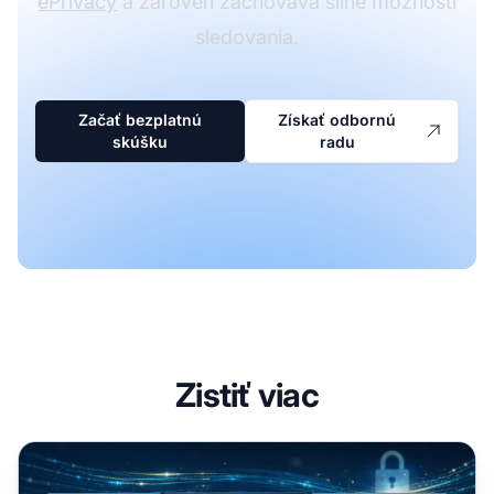
ePrivacy
a zároveň zachováva silné možnosti
sledovania.
Začať bezplatnú
Získať odbornú
skúšku
radu
Zistiť viac
Súlad affiliate softvéru: GDPR & Funkcie bezsledovania