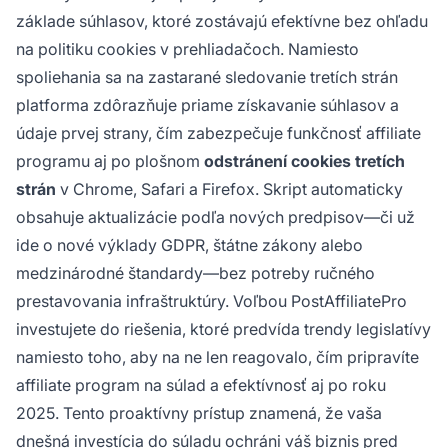
základe súhlasov, ktoré zostávajú efektívne bez ohľadu
na politiku cookies v prehliadačoch. Namiesto
spoliehania sa na zastarané sledovanie tretích strán
platforma zdôrazňuje priame získavanie súhlasov a
údaje prvej strany, čím zabezpečuje funkčnosť affiliate
programu aj po plošnom
odstránení cookies tretích
strán
v Chrome, Safari a Firefox. Skript automaticky
obsahuje aktualizácie podľa nových predpisov—či už
ide o nové výklady GDPR, štátne zákony alebo
medzinárodné štandardy—bez potreby ručného
prestavovania infraštruktúry. Voľbou PostAffiliatePro
investujete do riešenia, ktoré predvída trendy legislatívy
namiesto toho, aby na ne len reagovalo, čím pripravíte
affiliate program na súlad a efektívnosť aj po roku
2025. Tento proaktívny prístup znamená, že vaša
dnešná investícia do súladu ochráni váš biznis pred