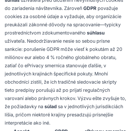
do zariadenia návštevníka. Zároveň
GDPR
považuje
cookies za osobné údaje a vyžaduje, aby organizácie
preukázali zákonné dôvody na spracovanie—typicky
prostredníctvom zdokumentovaného
súhlasu
užívateľa. Nedodržiavanie nesie so sebou prísne
sankcie: porušenie GDPR môže viesť k pokutám až 20
miliónov eur alebo 4 % ročného globálneho obratu,
zatiaľ čo ePrivacy smernica stanovuje ďalšie, v
jednotlivých krajinách špecifické pokuty. Mnohí
obchodníci zistili, že ich tradičné sledovacie skripty
tieto predpisy porušujú až po prijatí regulačných
varovaní alebo právnych krokov. Výzvu ešte zvyšuje to,
že požiadavky na
súlad
sa v jednotlivých jurisdikciách
líšia, pričom niektoré krajiny presadzujú prísnejšie
interpretácie ako iné.