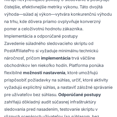
čistejšie, efektívnejšie metriky výkonu. Táto dvojitá
výhoda—súlad aj výkon—vytvára konkurenčnú výhodu
na trhu, kde dôvera priamo ovplyvňuje konverzný
pomer a celoživotnú hodnotu zákazníka.
Implementácia a odporúčané postupy
Zavedenie súladného sledovacieho skriptu od
PostAffiliatePro si vyžaduje minimálnu technickú
náročnosť, pričom
implementácia
trvá väčšine
obchodníkov len niekoľko hodín. Platforma ponúka
flexibilné
možnosti nastavenia
, ktoré umožňujú
prispôsobiť požiadavky na súhlas, určiť, ktoré aktivity
vyžadujú explicitný súhlas, a nastaviť záložné správanie
pre užívateľov bez súhlasu.
Odporúčané postupy
zahŕňajú dôkladný audit súčasnej infraštruktúry
sledovania pred nasadením, testovanie skriptu v
rôznych scenároch užívateľov (so súhlasom, bez