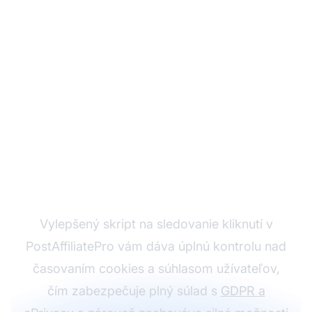
Zabezpečte si plne
súladné affiliate
sledovanie
Vylepšený skript na sledovanie kliknutí v
PostAffiliatePro vám dáva úplnú kontrolu nad
časovaním cookies a súhlasom užívateľov,
čím zabezpečuje plný súlad s
GDPR a