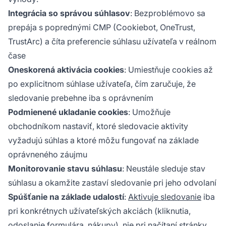
Integrácia so správou súhlasov
: Bezproblémovo sa
prepája s poprednými CMP (Cookiebot, OneTrust,
TrustArc) a číta preferencie súhlasu užívateľa v reálnom
čase
Oneskorená aktivácia cookies
: Umiestňuje cookies až
po explicitnom súhlase užívateľa, čím zaručuje, že
sledovanie prebehne iba s oprávnením
Podmienené ukladanie cookies
: Umožňuje
obchodníkom nastaviť, ktoré sledovacie aktivity
vyžadujú súhlas a ktoré môžu fungovať na základe
oprávneného záujmu
Monitorovanie stavu súhlasu
: Neustále sleduje stav
súhlasu a okamžite zastaví sledovanie pri jeho odvolaní
Spúšťanie na základe udalostí
:
Aktivuje sledovanie
iba
pri konkrétnych užívateľských akciách (kliknutia,
odoslanie formulára, nákupy), nie pri načítaní stránky