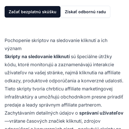
Začať bezplatnú skúšku
Získať odbornú radu
Pochopenie skriptov na sledovanie kliknutí a ich
význam
Skripty na sledovanie kliknutí
sú špeciálne útržky
kódu, ktoré monitorujú a zaznamenávajú interakcie
užívateľov na vašej stránke, najmä kliknutia na affiliate
odkazy, produktové odporúčania a konverzné udalosti.
Tieto skripty tvoria chrbticu affiliate marketingovej
infraštruktúry a umožňujú obchodníkom presne priradiť
predaje a leady správnym affiliate partnerom.
Zachytávaním detailných údajov o
správaní užívateľov
—vrátane časových značiek kliknutí, zdrojov
odporúčaní a konverzných ciest—poskytujú skripty na