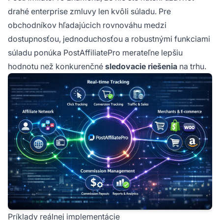
drahé enterprise zmluvy len kvôli súladu. Pre
obchodníkov hľadajúcich rovnováhu medzi
dostupnosťou, jednoduchosťou a robustnými funkciami
súladu ponúka PostAffiliatePro merateľne lepšiu
hodnotu než konkurenčné
sledovacie riešenia
na trhu.
Príklady reálnej implementácie