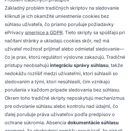
Základný problém tradičných skriptov na sledovanie
kliknutí je ich okamžité umiestnenie cookies bez
súhlasu užívateľa, čo priamo porušuje požiadavky
ePrivacy
smernice a GDPR
. Tieto skripty sa spúšťajú pri
načítaní stránky a ukladajú cookies skôr, než má
užívateľ možnosť prijímať alebo odmietať sledovanie—
čo je prax, ktorú regulátori výslovne zakazujú. Tradičné
prístupy neobsahujú
integráciu správy súhlasu
, takže
nedokážu rozlíšiť medzi užívateľmi, ktorí súhlasili so
sledovaním a tými, ktorí nesúhlasili, čím vznikajú
porušenia v každom prípade sledovania bez súhlasu.
Okrem toho tradičné skripty neposkytujú mechanizmus
pre odvolanie súhlasu alebo kontrolu nad údajmi, čo
ďalej porušuje práva užívateľov podľa predpisov o
ochrane súkromia. Absencia
dokumentácie súhlasu
znamená, že obchodníci nemôžu preukázať, že získali