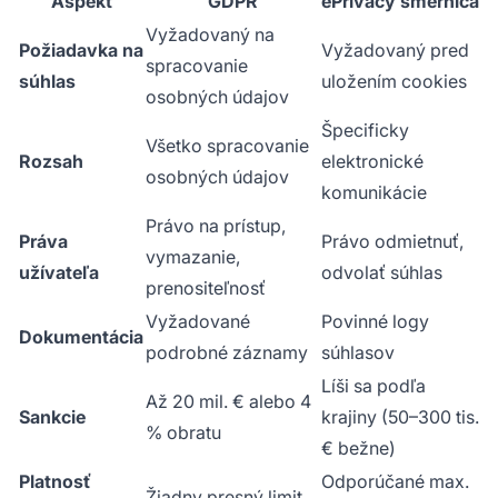
Aspekt
GDPR
ePrivacy smernica
Vyžadovaný na
Požiadavka na
Vyžadovaný pred
spracovanie
súhlas
uložením cookies
osobných údajov
Špecificky
Všetko spracovanie
Rozsah
elektronické
osobných údajov
komunikácie
Právo na prístup,
Práva
Právo odmietnuť,
vymazanie,
užívateľa
odvolať súhlas
prenositeľnosť
Vyžadované
Povinné logy
Dokumentácia
podrobné záznamy
súhlasov
Líši sa podľa
Až 20 mil. € alebo 4
Sankcie
krajiny (50–300 tis.
% obratu
€ bežne)
Platnosť
Odporúčané max.
Žiadny presný limit