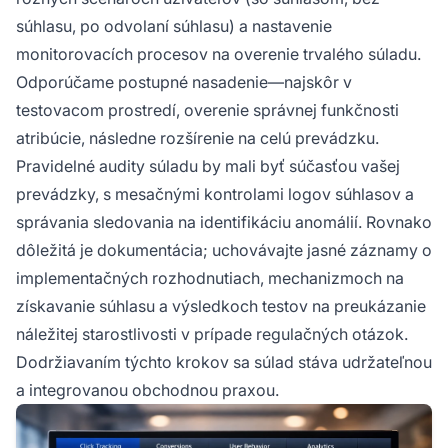
súhlasu, po odvolaní súhlasu) a nastavenie
monitorovacích procesov na overenie trvalého súladu.
Odporúčame postupné nasadenie—najskôr v
testovacom prostredí, overenie správnej funkčnosti
atribúcie, následne rozšírenie na celú prevádzku.
Pravidelné audity súladu by mali byť súčasťou vašej
prevádzky, s mesačnými kontrolami logov súhlasov a
správania sledovania na identifikáciu anomálií. Rovnako
dôležitá je dokumentácia; uchovávajte jasné záznamy o
implementačných rozhodnutiach, mechanizmoch na
získavanie súhlasu a výsledkoch testov na preukázanie
náležitej starostlivosti v prípade regulačných otázok.
Dodržiavaním týchto krokov sa súlad stáva udržateľnou
a integrovanou obchodnou praxou.