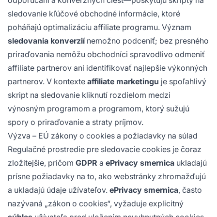
sledovanie kľúčové obchodné informácie, ktoré
poháňajú optimalizáciu affiliate programu. Význam
sledovania konverzií
nemožno podceniť; bez presného
priraďovania nemôžu obchodníci spravodlivo odmeniť
affiliate partnerov ani identifikovať najlepšie výkonných
partnerov. V kontexte
affiliate marketingu
je spoľahlivý
skript na sledovanie kliknutí rozdielom medzi
výnosným programom a programom, ktorý sužujú
spory o priraďovanie a straty príjmov.
Výzva – EÚ zákony o cookies a požiadavky na súlad
Regulačné prostredie pre sledovacie cookies je čoraz
zložitejšie, pričom
GDPR
a
ePrivacy smernica
ukladajú
prísne požiadavky na to, ako webstránky zhromažďujú
a ukladajú údaje užívateľov.
ePrivacy smernica
, často
nazývaná „zákon o cookies“, vyžaduje explicitný
súhlas
užívateľa pred uložením nevyhnutných cookies