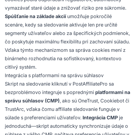
vymazávať staré údaje a znižovať riziko pre súkromie.
Spúšťanie na základe akcií
umožňuje pokročilé
scenáre, kedy sa sledovanie aktivuje len pre určité
segmenty užívateľov alebo za špecifických podmienok,
čo poskytuje maximálnu flexibilitu pri zachovaní súladu.
Vďaka týmto mechanizmom sa správa cookies mení z
binárneho rozhodnutia na sofistikovaný, kontextovo
citlivý systém.
Integrácia s platformami na správu súhlasov
Skript na sledovanie kliknutí v PostAffiliatePro sa
bezproblémovo integruje s poprednými
platformami na
správu súhlasov (CMP)
, ako sú OneTrust, Cookiebot či
TrustArc, vďaka čomu affiliate sledovanie funguje v
súlade s preferenciami užívateľov.
Integrácia CMP
je
jednoduchá—skript automaticky synchronizuje údaje o
súhlase z vášho CMP, načítava preferencie užívateľov v