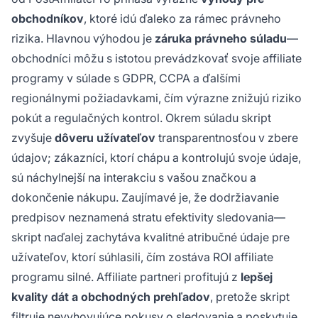
obchodníkov
, ktoré idú ďaleko za rámec právneho
rizika. Hlavnou výhodou je
záruka právneho súladu
—
obchodníci môžu s istotou prevádzkovať svoje affiliate
programy v súlade s GDPR, CCPA a ďalšími
regionálnymi požiadavkami, čím výrazne znižujú riziko
pokút a regulačných kontrol. Okrem súladu skript
zvyšuje
dôveru užívateľov
transparentnosťou v zbere
údajov; zákazníci, ktorí chápu a kontrolujú svoje údaje,
sú náchylnejší na interakciu s vašou značkou a
dokončenie nákupu. Zaujímavé je, že dodržiavanie
predpisov neznamená stratu efektivity sledovania—
skript naďalej zachytáva kvalitné atribučné údaje pre
užívateľov, ktorí súhlasili, čím zostáva ROI affiliate
programu silné. Affiliate partneri profitujú z
lepšej
kvality dát a obchodných prehľadov
, pretože skript
filtruje nevyhovujúce pokusy o sledovanie a poskytuje