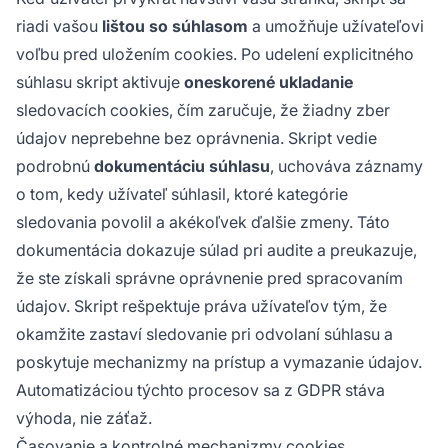
riadi vašou
lištou so súhlasom
a umožňuje užívateľovi
voľbu pred uložením cookies. Po udelení explicitného
súhlasu skript aktivuje
oneskorené ukladanie
sledovacích cookies, čím zaručuje, že žiadny zber
údajov neprebehne bez oprávnenia. Skript vedie
podrobnú
dokumentáciu súhlasu
, uchováva záznamy
o tom, kedy užívateľ súhlasil, ktoré kategórie
sledovania povolil a akékoľvek ďalšie zmeny. Táto
dokumentácia dokazuje súlad pri audite a preukazuje,
že ste získali správne oprávnenie pred spracovaním
údajov. Skript rešpektuje práva užívateľov tým, že
okamžite zastaví sledovanie pri odvolaní súhlasu a
poskytuje mechanizmy na prístup a vymazanie údajov.
Automatizáciou týchto procesov sa z GDPR stáva
výhoda, nie záťaž.
Časovanie a kontrolné mechanizmy cookies