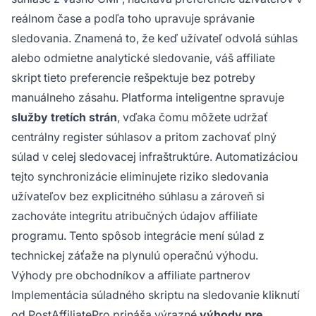
reálnom čase a podľa toho upravuje správanie
sledovania. Znamená to, že keď užívateľ odvolá súhlas
alebo odmietne analytické sledovanie, váš affiliate
skript tieto preferencie rešpektuje bez potreby
manuálneho zásahu. Platforma inteligentne spravuje
služby tretích strán
, vďaka čomu môžete udržať
centrálny register súhlasov a pritom zachovať plný
súlad v celej sledovacej infraštruktúre. Automatizáciou
tejto synchronizácie eliminujete riziko sledovania
užívateľov bez explicitného súhlasu a zároveň si
zachováte integritu atribučných údajov affiliate
programu. Tento spôsob integrácie mení súlad z
technickej záťaže na plynulú operačnú výhodu.
Výhody pre obchodníkov a affiliate partnerov
Implementácia súladného skriptu na sledovanie kliknutí
od PostAffiliatePro prináša výrazné
výhody pre