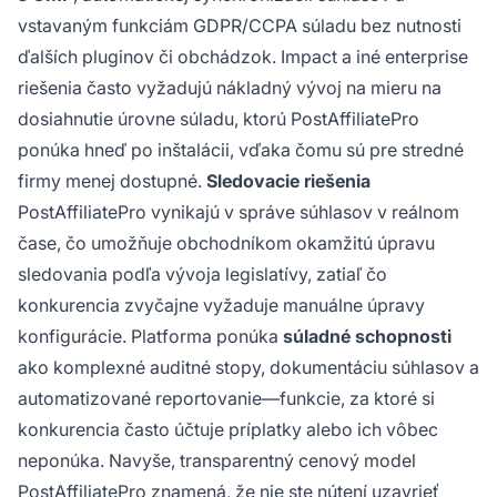
vstavaným funkciám GDPR/CCPA súladu bez nutnosti
ďalších pluginov či obchádzok. Impact a iné enterprise
riešenia často vyžadujú nákladný vývoj na mieru na
dosiahnutie úrovne súladu, ktorú PostAffiliatePro
ponúka hneď po inštalácii, vďaka čomu sú pre stredné
firmy menej dostupné.
Sledovacie riešenia
PostAffiliatePro vynikajú v správe súhlasov v reálnom
čase, čo umožňuje obchodníkom okamžitú úpravu
sledovania podľa vývoja legislatívy, zatiaľ čo
konkurencia zvyčajne vyžaduje manuálne úpravy
konfigurácie. Platforma ponúka
súladné schopnosti
ako komplexné auditné stopy, dokumentáciu súhlasov a
automatizované reportovanie—funkcie, za ktoré si
konkurencia často účtuje príplatky alebo ich vôbec
neponúka. Navyše, transparentný cenový model
PostAffiliatePro znamená, že nie ste nútení uzavrieť