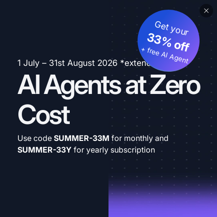
Get your
33% off
+ free AI Agent
1 July – 31st August 2026 *extended
AI Agents at Zero
Cost
Use code
SUMMER-33M
for monthly and
SUMMER-33Y
for yearly subscription