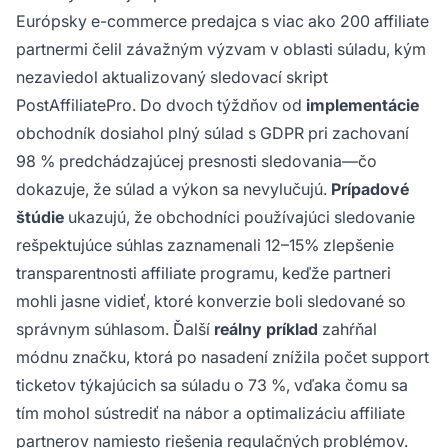
Európsky e-commerce predajca s viac ako 200 affiliate
partnermi čelil závažným výzvam v oblasti súladu, kým
nezaviedol aktualizovaný sledovací skript
PostAffiliatePro. Do dvoch týždňov od
implementácie
obchodník dosiahol plný súlad s GDPR pri zachovaní
98 % predchádzajúcej presnosti sledovania—čo
dokazuje, že súlad a výkon sa nevylučujú.
Prípadové
štúdie
ukazujú, že obchodníci používajúci sledovanie
rešpektujúce súhlas zaznamenali 12–15% zlepšenie
transparentnosti affiliate programu, keďže partneri
mohli jasne vidieť, ktoré konverzie boli sledované so
správnym súhlasom. Ďalší
reálny príklad
zahŕňal
módnu značku, ktorá po nasadení znížila počet support
ticketov týkajúcich sa súladu o 73 %, vďaka čomu sa
tím mohol sústrediť na nábor a optimalizáciu affiliate
partnerov namiesto riešenia regulačných problémov.