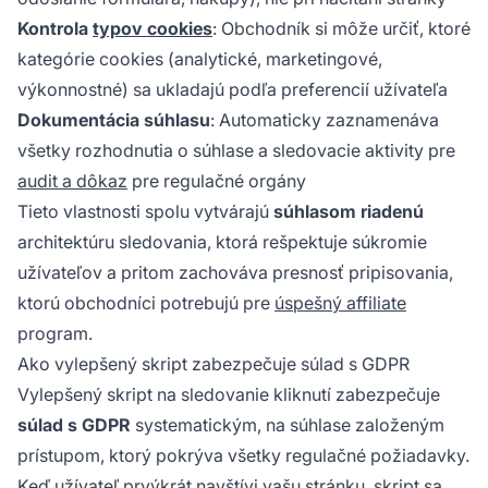
Kontrola
typov cookies
: Obchodník si môže určiť, ktoré
kategórie cookies (analytické, marketingové,
výkonnostné) sa ukladajú podľa preferencií užívateľa
Dokumentácia súhlasu
: Automaticky zaznamenáva
všetky rozhodnutia o súhlase a sledovacie aktivity pre
audit a dôkaz
pre regulačné orgány
Tieto vlastnosti spolu vytvárajú
súhlasom riadenú
architektúru sledovania, ktorá rešpektuje súkromie
užívateľov a pritom zachováva presnosť pripisovania,
ktorú obchodníci potrebujú pre
úspešný affiliate
program.
Ako vylepšený skript zabezpečuje súlad s GDPR
Vylepšený skript na sledovanie kliknutí zabezpečuje
súlad s GDPR
systematickým, na súhlase založeným
prístupom, ktorý pokrýva všetky regulačné požiadavky.
Keď užívateľ prvýkrát navštívi vašu stránku, skript sa