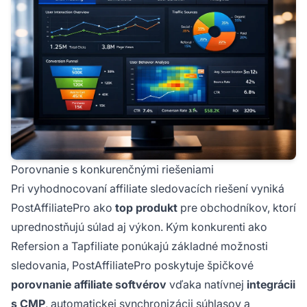
Porovnanie s konkurenčnými riešeniami
Pri vyhodnocovaní affiliate sledovacích riešení vyniká
PostAffiliatePro ako
top produkt
pre obchodníkov, ktorí
uprednostňujú súlad aj výkon. Kým konkurenti ako
Refersion a Tapfiliate ponúkajú základné možnosti
sledovania, PostAffiliatePro poskytuje špičkové
porovnanie affiliate softvérov
vďaka natívnej
integrácii
s CMP
, automatickej synchronizácii súhlasov a