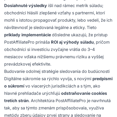
Dosiahnuté výsledky
išli nad rámec metrík súladu;
obchodníci hlásili zlepšené vzťahy s partnermi, ktorí
mohli s istotou propagovať produkty, lebo vedeli, že ich
návštevnosť je sledovaná legálne a eticky. Tieto
príklady implementácie
dôsledne ukazujú, že prístup
PostAffiliatePro prináša
ROI aj výhody súladu
, pričom
obchodníci si investíciu zvyčajne vrátia do 3–4
mesiacov vďaka nižšiemu právnemu riziku a vyššej
prevádzkovej efektivite.
Budovanie odolnej stratégie sledovania do budúcnosti
Digitálne súkromie sa rýchlo vyvíja, s novými
predpismi
o súkromí
vo viacerých jurisdikciách a s tým, ako
hlavné prehliadače urýchľujú
odstraňovanie cookies
tretích strán
. Architektúra PostAffiliatePro je navrhnutá
tak, aby sa týmto zmenám prispôsobovala, využíva
metódy zberu údajov prvej strany a sledovanie na