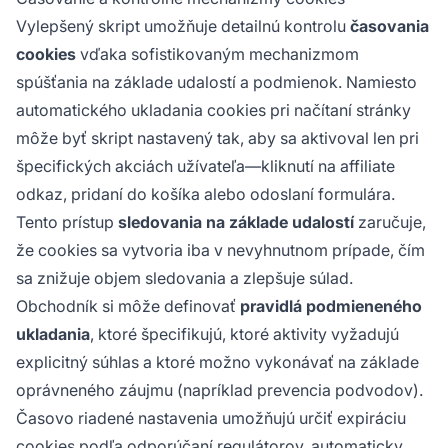
Vylepšený skript umožňuje detailnú kontrolu
časovania
cookies
vďaka sofistikovaným mechanizmom
spúšťania na základe udalostí a podmienok. Namiesto
automatického ukladania cookies pri načítaní stránky
môže byť skript nastavený tak, aby sa aktivoval len pri
špecifických akciách užívateľa—kliknutí na affiliate
odkaz, pridaní do košíka alebo odoslaní formulára.
Tento prístup
sledovania na základe udalostí
zaručuje,
že cookies sa vytvoria iba v nevyhnutnom prípade, čím
sa znižuje objem sledovania a zlepšuje súlad.
Obchodník si môže definovať
pravidlá podmieneného
ukladania
, ktoré špecifikujú, ktoré aktivity vyžadujú
explicitný súhlas a ktoré možno vykonávať na základe
oprávneného záujmu (napríklad prevencia podvodov).
Časovo riadené nastavenia umožňujú určiť expiráciu
cookies podľa odporúčaní regulátorov, automaticky