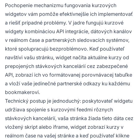
Pochopenie mechanizmu fungovania kurzových
widgetov vám pomôže efektívnejšie ich implementovať
a riešiť prípadné problémy. V jadre fungujú kurzové
widgety kombináciou API integrácie, dátových kanálov
v reálnom čase a partnerských sledovacích systémov,
ktoré spolupracujú bezproblémovo. Keď používateľ
navštívi vašu stránku, widget načíta aktuálne kurzy od
prepojených stávkových kancelárií cez zabezpečené
API, zobrazí ich vo formátovanej porovnávacej tabuľke
a vloží vaše jedinečné partnerské odkazy ku každému
bookmakerovi.
Technický postup je jednoduchý: poskytovateľ widgetu
udržiava spojenie s kurzovými feedmi rôznych
stávkových kancelárií, vaša stránka žiada tieto dáta cez
vložený skript alebo iframe, widget zobrazí kurzy v
reálnom čase na vašej stránke a keď používateľ klikne