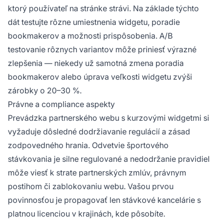
ktorý používateľ na stránke strávi. Na základe týchto
dát testujte rôzne umiestnenia widgetu, poradie
bookmakerov a možnosti prispôsobenia. A/B
testovanie rôznych variantov môže priniesť výrazné
zlepšenia — niekedy už samotná zmena poradia
bookmakerov alebo úprava veľkosti widgetu zvýši
zárobky o 20–30 %.
Právne a compliance aspekty
Prevádzka partnerského webu s kurzovými widgetmi si
vyžaduje dôsledné dodržiavanie regulácií a zásad
zodpovedného hrania. Odvetvie športového
stávkovania je silne regulované a nedodržanie pravidiel
môže viesť k strate partnerských zmlúv, právnym
postihom či zablokovaniu webu. Vašou prvou
povinnosťou je propagovať len stávkové kancelárie s
platnou licenciou v krajinách, kde pôsobíte.