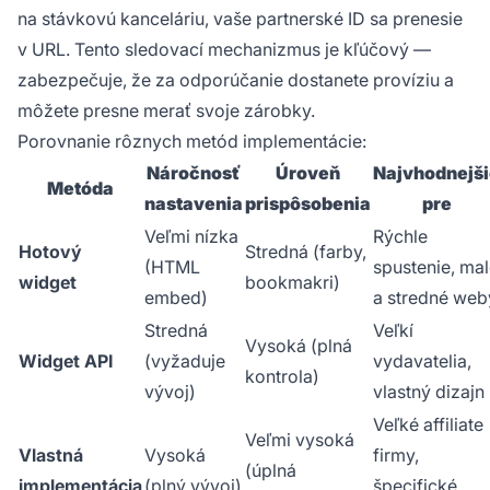
na stávkovú kanceláriu, vaše partnerské ID sa prenesie
v URL. Tento sledovací mechanizmus je kľúčový —
zabezpečuje, že za odporúčanie dostanete províziu a
môžete presne merať svoje zárobky.
Porovnanie rôznych metód implementácie:
Náročnosť
Úroveň
Najvhodnejš
Metóda
nastavenia
prispôsobenia
pre
Veľmi nízka
Rýchle
Hotový
Stredná (farby,
(HTML
spustenie, ma
widget
bookmakri)
embed)
a stredné web
Stredná
Veľkí
Vysoká (plná
Widget API
(vyžaduje
vydavatelia,
kontrola)
vývoj)
vlastný dizajn
Veľké affiliate
Veľmi vysoká
Vlastná
Vysoká
firmy,
(úplná
implementácia
(plný vývoj)
špecifické