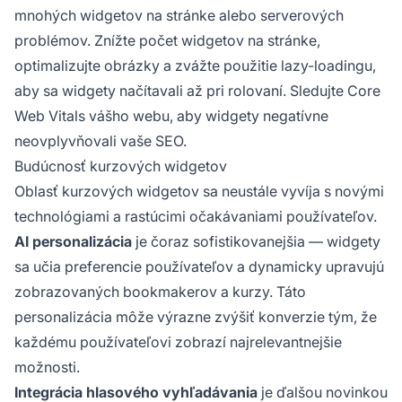
mnohých widgetov na stránke alebo serverových
problémov. Znížte počet widgetov na stránke,
optimalizujte obrázky a zvážte použitie lazy-loadingu,
aby sa widgety načítavali až pri rolovaní. Sledujte Core
Web Vitals vášho webu, aby widgety negatívne
neovplyvňovali vaše SEO.
Budúcnosť kurzových widgetov
Oblasť kurzových widgetov sa neustále vyvíja s novými
technológiami a rastúcimi očakávaniami používateľov.
AI personalizácia
je čoraz sofistikovanejšia — widgety
sa učia preferencie používateľov a dynamicky upravujú
zobrazovaných bookmakerov a kurzy. Táto
personalizácia môže výrazne zvýšiť konverzie tým, že
každému používateľovi zobrazí najrelevantnejšie
možnosti.
Integrácia hlasového vyhľadávania
je ďalšou novinkou