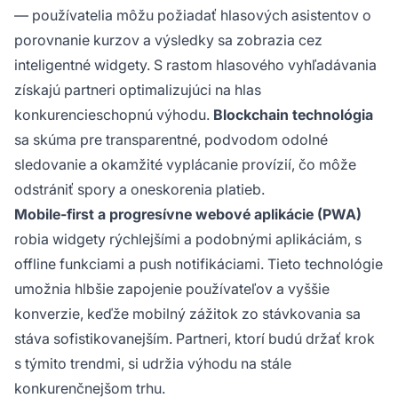
— používatelia môžu požiadať hlasových asistentov o
porovnanie kurzov a výsledky sa zobrazia cez
inteligentné widgety. S rastom hlasového vyhľadávania
získajú partneri optimalizujúci na hlas
konkurencieschopnú výhodu.
Blockchain technológia
sa skúma pre transparentné, podvodom odolné
sledovanie a okamžité vyplácanie provízií, čo môže
odstrániť spory a oneskorenia platieb.
Mobile-first a progresívne webové aplikácie (PWA)
robia widgety rýchlejšími a podobnými aplikáciám, s
offline funkciami a push notifikáciami. Tieto technológie
umožnia hlbšie zapojenie používateľov a vyššie
konverzie, keďže mobilný zážitok zo stávkovania sa
stáva sofistikovanejším. Partneri, ktorí budú držať krok
s týmito trendmi, si udržia výhodu na stále
konkurenčnejšom trhu.