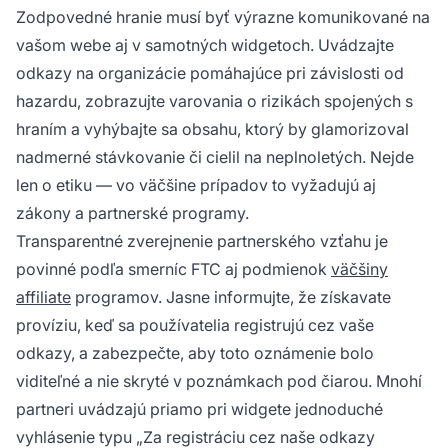
Zodpovedné hranie musí byť výrazne komunikované na
vašom webe aj v samotných widgetoch. Uvádzajte
odkazy na organizácie pomáhajúce pri závislosti od
hazardu, zobrazujte varovania o rizikách spojených s
hraním a vyhýbajte sa obsahu, ktorý by glamorizoval
nadmerné stávkovanie či cielil na neplnoletých. Nejde
len o etiku — vo väčšine prípadov to vyžadujú aj
zákony a partnerské programy.
Transparentné zverejnenie partnerského vzťahu je
povinné podľa smerníc FTC aj podmienok
väčšiny
affiliate
programov. Jasne informujte, že získavate
províziu, keď sa používatelia registrujú cez vaše
odkazy, a zabezpečte, aby toto oznámenie bolo
viditeľné a nie skryté v poznámkach pod čiarou. Mnohí
partneri uvádzajú priamo pri widgete jednoduché
vyhlásenie typu „Za registráciu cez naše odkazy