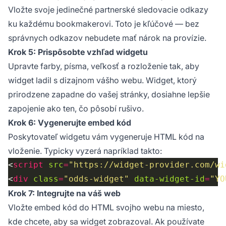
Vložte svoje jedinečné partnerské sledovacie odkazy
ku každému bookmakerovi. Toto je kľúčové — bez
správnych odkazov nebudete mať nárok na provízie.
Krok 5: Prispôsobte vzhľad widgetu
Upravte farby, písma, veľkosť a rozloženie tak, aby
widget ladil s dizajnom vášho webu. Widget, ktorý
prirodzene zapadne do vašej stránky, dosiahne lepšie
zapojenie ako ten, čo pôsobí rušivo.
Krok 6: Vygenerujte embed kód
Poskytovateľ widgetu vám vygeneruje HTML kód na
vloženie. Typicky vyzerá napríklad takto:
<
script
src
=
"https://widget-provider.com/wi
<
div
class
=
"odds-widget"
data-widget-id
=
"YO
Krok 7: Integrujte na váš web
Vložte embed kód do HTML svojho webu na miesto,
kde chcete, aby sa widget zobrazoval. Ak používate