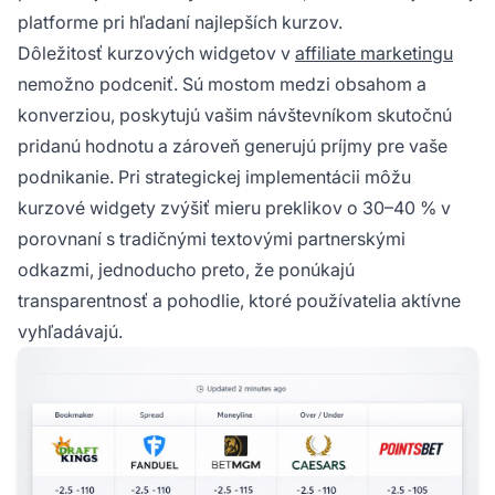
platforme pri hľadaní najlepších kurzov.
Dôležitosť kurzových widgetov v
affiliate marketingu
nemožno podceniť. Sú mostom medzi obsahom a
konverziou, poskytujú vašim návštevníkom skutočnú
pridanú hodnotu a zároveň generujú príjmy pre vaše
podnikanie. Pri strategickej implementácii môžu
kurzové widgety zvýšiť mieru preklikov o 30–40 % v
porovnaní s tradičnými textovými partnerskými
odkazmi, jednoducho preto, že ponúkajú
transparentnosť a pohodlie, ktoré používatelia aktívne
vyhľadávajú.