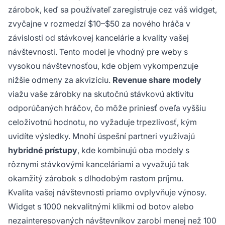
zárobok, keď sa používateľ zaregistruje cez váš widget,
zvyčajne v rozmedzí $10–$50 za nového hráča v
závislosti od stávkovej kancelárie a kvality vašej
návštevnosti. Tento model je vhodný pre weby s
vysokou návštevnosťou, kde objem vykompenzuje
nižšie odmeny za akvizíciu.
Revenue share modely
viažu vaše zárobky na skutočnú stávkovú aktivitu
odporúčaných hráčov, čo môže priniesť oveľa vyššiu
celoživotnú hodnotu, no vyžaduje trpezlivosť, kým
uvidíte výsledky. Mnohí úspešní partneri využívajú
hybridné prístupy
, kde kombinujú oba modely s
rôznymi stávkovými kanceláriami a vyvažujú tak
okamžitý zárobok s dlhodobým rastom príjmu.
Kvalita vašej návštevnosti priamo ovplyvňuje výnosy.
Widget s 1000 nekvalitnými klikmi od botov alebo
nezainteresovaných návštevníkov zarobí menej než 100