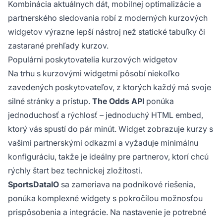
Kombinácia aktuálnych dát, mobilnej optimalizácie a
partnerského sledovania robí z moderných kurzových
widgetov výrazne lepší nástroj než statické tabuľky či
zastarané prehľady kurzov.
Populárni poskytovatelia kurzových widgetov
Na trhu s kurzovými widgetmi pôsobí niekoľko
zavedených poskytovateľov, z ktorých každý má svoje
silné stránky a prístup.
The Odds API
ponúka
jednoduchosť a rýchlosť – jednoduchý HTML embed,
ktorý vás spustí do pár minút. Widget zobrazuje kurzy s
vašimi partnerskými odkazmi a vyžaduje minimálnu
konfiguráciu, takže je ideálny pre partnerov, ktorí chcú
rýchly štart bez technickej zložitosti.
SportsDataIO
sa zameriava na podnikové riešenia,
ponúka komplexné widgety s pokročilou možnosťou
prispôsobenia a integrácie. Na nastavenie je potrebné