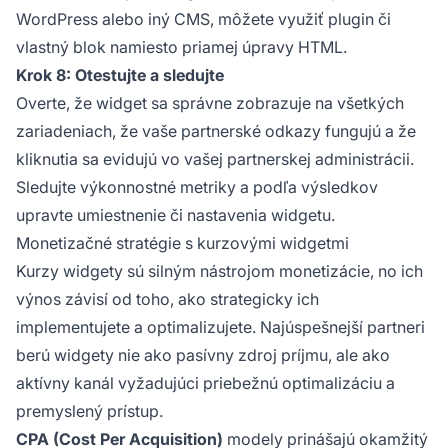
WordPress alebo iný CMS, môžete využiť plugin či
vlastný blok namiesto priamej úpravy HTML.
Krok 8: Otestujte a sledujte
Overte, že widget sa správne zobrazuje na všetkých
zariadeniach, že vaše partnerské odkazy fungujú a že
kliknutia sa evidujú vo vašej partnerskej administrácii.
Sledujte výkonnostné metriky a podľa výsledkov
upravte umiestnenie či nastavenia widgetu.
Monetizačné stratégie s kurzovými widgetmi
Kurzy widgety sú silným nástrojom monetizácie, no ich
výnos závisí od toho, ako strategicky ich
implementujete a optimalizujete. Najúspešnejší partneri
berú widgety nie ako pasívny zdroj príjmu, ale ako
aktívny kanál vyžadujúci priebežnú optimalizáciu a
premyslený prístup.
CPA (Cost Per Acquisition)
modely prinášajú okamžitý