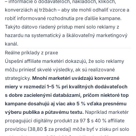
– informácie o dodávateľoch, nákladoch, klikoch,
konverziách aj tržbách – aby ste mohli odhaliť vzorce a
robiť informované rozhodnutia pre ďalšie kampane.
Takýto dátovo riadený prístup mení solo reklamy z
hazardu na systematický a škálovateľný marketingový
kanál.
Reálne príklady z praxe
Úspešní affiliate marketéri dokazujú, že solo reklamy
môžu priniesť skvelé výsledky, ak sú realizované
strategicky.
Mnohí marketéri uvádzajú konverzné
miery v rozmedzí 1–5 % pri kvalitných dodávateľoch
s dobre zacielenými databázami, pričom niektoré top
kampane dosahujú aj viac ako 5 % vďaka presnému
výberu publika a pútavému textu.
Napríklad marketér
propagujúci digitálny produkt za 97 $ s 40 % affiliate
províziou (38,80 $ za predaj) môže byť v zisku pri solo