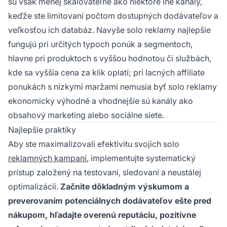
sú však menej škálovateľné ako niektoré iné kanály,
keďže ste limitovaní počtom dostupných dodávateľov a
veľkosťou ich databáz. Navyše solo reklamy najlepšie
fungujú pri určitých typoch ponúk a segmentoch,
hlavne pri produktoch s vyššou hodnotou či službách,
kde sa vyššia cena za klik oplatí; pri lacných affiliate
ponukách s nízkymi maržami nemusia byť solo reklamy
ekonomicky výhodné a vhodnejšie sú kanály ako
obsahový marketing alebo sociálne siete.
Najlepšie praktiky
Aby ste maximalizovali efektivitu svojich solo
reklamných kampaní
, implementujte systematický
prístup založený na testovaní, sledovaní a neustálej
optimalizácii.
Začnite dôkladným výskumom a
preverovaním potenciálnych dodávateľov ešte pred
nákupom, hľadajte overenú reputáciu, pozitívne