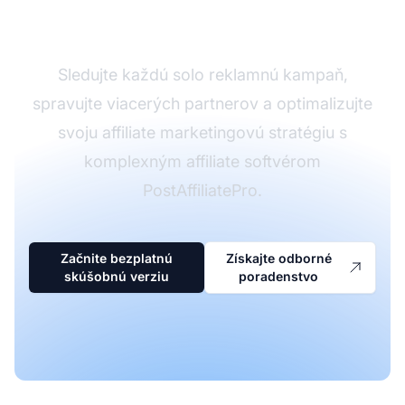
PostAffiliatePro
Sledujte každú solo reklamnú kampaň,
spravujte viacerých partnerov a optimalizujte
svoju affiliate marketingovú stratégiu s
komplexným affiliate softvérom
PostAffiliatePro.
Začnite bezplatnú
Získajte odborné
skúšobnú verziu
poradenstvo