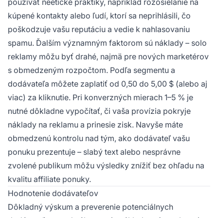
používať neetické praktiky, napríklad rozosielanie na
kúpené kontakty alebo ľudí, ktorí sa neprihlásili, čo
poškodzuje vašu reputáciu a vedie k nahlasovaniu
spamu. Ďalším významným faktorom sú náklady – solo
reklamy môžu byť drahé, najmä pre nových marketérov
s obmedzeným rozpočtom. Podľa segmentu a
dodávateľa môžete zaplatiť od 0,50 do 5,00 $ (alebo aj
viac) za kliknutie. Pri konverzných mierach 1–5 % je
nutné dôkladne vypočítať, či vaša provízia pokryje
náklady na reklamu a prinesie zisk. Navyše máte
obmedzenú kontrolu nad tým, ako dodávateľ vašu
ponuku prezentuje – slabý text alebo nesprávne
zvolené publikum môžu výsledky znížiť bez ohľadu na
kvalitu affiliate ponuky.
Hodnotenie dodávateľov
Dôkladný výskum a preverenie potenciálnych