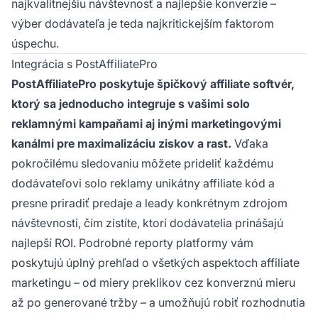
najkvalitnejšiu návštevnosť a najlepšie konverzie –
výber dodávateľa je teda najkritickejším faktorom
úspechu.
Integrácia s PostAffiliatePro
PostAffiliatePro poskytuje špičkový affiliate softvér,
ktorý sa jednoducho integruje s vašimi solo
reklamnými kampaňami aj inými marketingovými
kanálmi pre maximalizáciu ziskov a rast.
Vďaka
pokročilému sledovaniu môžete prideliť každému
dodávateľovi solo reklamy unikátny affiliate kód a
presne priradiť predaje a leady konkrétnym zdrojom
návštevnosti, čím zistíte, ktorí dodávatelia prinášajú
najlepší ROI. Podrobné reporty platformy vám
poskytujú úplný prehľad o všetkých aspektoch affiliate
marketingu – od miery preklikov cez konverznú mieru
až po generované tržby – a umožňujú robiť rozhodnutia