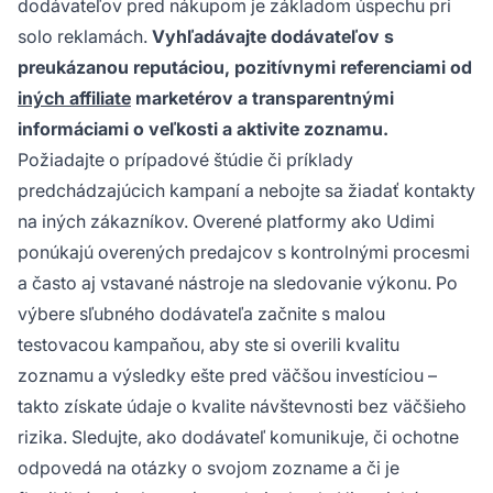
dodávateľov pred nákupom je základom úspechu pri
solo reklamách.
Vyhľadávajte dodávateľov s
preukázanou reputáciou, pozitívnymi referenciami od
iných affiliate
marketérov a transparentnými
informáciami o veľkosti a aktivite zoznamu.
Požiadajte o prípadové štúdie či príklady
predchádzajúcich kampaní a nebojte sa žiadať kontakty
na iných zákazníkov. Overené platformy ako Udimi
ponúkajú overených predajcov s kontrolnými procesmi
a často aj vstavané nástroje na sledovanie výkonu. Po
výbere sľubného dodávateľa začnite s malou
testovacou kampaňou, aby ste si overili kvalitu
zoznamu a výsledky ešte pred väčšou investíciou –
takto získate údaje o kvalite návštevnosti bez väčšieho
rizika. Sledujte, ako dodávateľ komunikuje, či ochotne
odpovedá na otázky o svojom zozname a či je