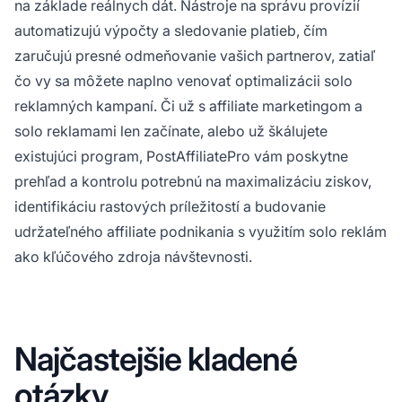
na základe reálnych dát. Nástroje na správu provízií
automatizujú výpočty a sledovanie platieb, čím
zaručujú presné odmeňovanie vašich partnerov, zatiaľ
čo vy sa môžete naplno venovať optimalizácii solo
reklamných kampaní. Či už s affiliate marketingom a
solo reklamami len začínate, alebo už škálujete
existujúci program, PostAffiliatePro vám poskytne
prehľad a kontrolu potrebnú na maximalizáciu ziskov,
identifikáciu rastových príležitostí a budovanie
udržateľného affiliate podnikania s využitím solo reklám
ako kľúčového zdroja návštevnosti.
Najčastejšie kladené
otázky