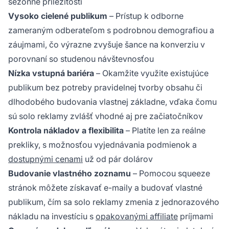
sezónne príležitosti
Vysoko cielené publikum
– Prístup k odborne
zameraným odberateľom s podrobnou demografiou a
záujmami, čo výrazne zvyšuje šance na konverziu v
porovnaní so studenou návštevnosťou
Nízka vstupná bariéra
– Okamžite využite existujúce
publikum bez potreby pravidelnej tvorby obsahu či
dlhodobého budovania vlastnej základne, vďaka čomu
sú solo reklamy zvlášť vhodné aj pre začiatočníkov
Kontrola nákladov a flexibilita
– Platíte len za reálne
prekliky, s možnosťou vyjednávania podmienok a
dostupnými cenami
už od pár dolárov
Budovanie vlastného zoznamu
– Pomocou squeeze
stránok môžete získavať e-maily a budovať vlastné
publikum, čím sa solo reklamy zmenia z jednorazového
nákladu na investíciu s
opakovanými affiliate
príjmami