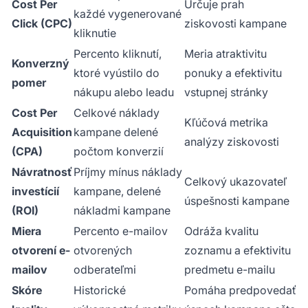
Cost Per
Určuje prah
každé vygenerované
Click (CPC)
ziskovosti kampane
kliknutie
Percento kliknutí,
Meria atraktivitu
Konverzný
ktoré vyústilo do
ponuky a efektivitu
pomer
nákupu alebo leadu
vstupnej stránky
Cost Per
Celkové náklady
Kľúčová metrika
Acquisition
kampane delené
analýzy ziskovosti
(CPA)
počtom konverzií
Návratnosť
Príjmy mínus náklady
Celkový ukazovateľ
investícií
kampane, delené
úspešnosti kampane
(ROI)
nákladmi kampane
Miera
Percento e-mailov
Odráža kvalitu
otvorení e-
otvorených
zoznamu a efektivitu
mailov
odberateľmi
predmetu e-mailu
Skóre
Historické
Pomáha predpovedať