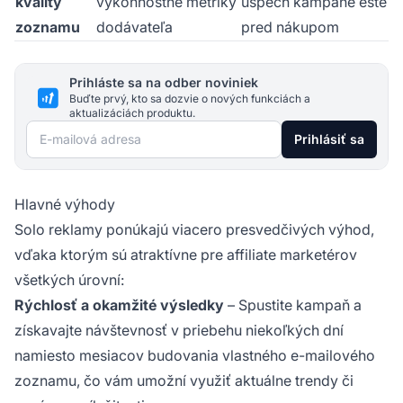
kvality
výkonnostné metriky
úspech kampane ešte
zoznamu
dodávateľa
pred nákupom
Prihláste sa na odber noviniek
Buďte prvý, kto sa dozvie o nových funkciách a
aktualizáciách produktu.
E-mailová adresa
Prihlásiť sa
Hlavné výhody
Solo reklamy ponúkajú viacero presvedčivých výhod,
vďaka ktorým sú atraktívne pre affiliate marketérov
všetkých úrovní:
Rýchlosť a okamžité výsledky
– Spustite kampaň a
získavajte návštevnosť v priebehu niekoľkých dní
namiesto mesiacov budovania vlastného e-mailového
zoznamu, čo vám umožní využiť aktuálne trendy či