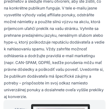
predmetov a sledujte mieru otvorení, aby ste zistili, čo
na konkrétne publikum funguje. V tele e-mailu jasne
vysvetlite výhody vašej affiliate ponuky, odstráňte
možné námietky a použite silnú výzvu na akciu, ktorá
príjemcom uľahčí preklik na vašu stránku. Vyhnite sa
prehnane predajnému jazyku, nereálnym sľubom alebo
hype-u, ktorý poškodzuje reputáciu dodávateľa a vedie
k nahlasovaniu spamu. Vždy zahrňte možnosť
odhlásenia a dodržujte pravidlá e-mail marketingu
(napr. CAN-SPAM, GDPR), keďže porušenia môžu mať
právne dôsledky a poškodiť vašu povesť. Uvedomte si,
že publikum dodávateľa má špecifické záujmy a
potreby – prispôsobte im svoj odkaz namiesto
univerzálnej ponuky a dosiahnete oveľa vyššie prekliky
aj konverzie.