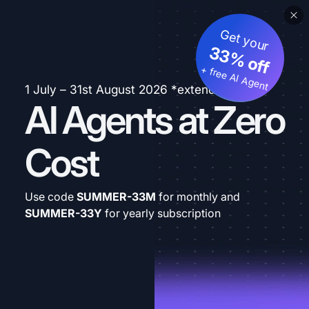
Get your
33% off
+ free AI Agent
1 July – 31st August 2026 *extended
AI Agents at Zero
Cost
Use code
SUMMER-33M
for monthly and
SUMMER-33Y
for yearly subscription