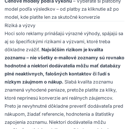
Cenové modely podľa výkonu
– Vyberáte si platobný
model podľa výsledkov – od platby za kliknutie až po
model, kde platíte len za skutočné konverzie
Riziká a výzvy
Hoci solo reklamy prinášajú výrazné výhody, spájajú sa
aj so špecifickými rizikami a výzvami, ktoré treba
dôkladne zvážiť.
Najväčším rizikom je kvalita
zoznamu – nie všetky e-mailové zoznamy sú rovnako
hodnotné a niektorí dodávatelia môžu mať databázy
plné neaktívnych, falošných kontaktov či ľudí s
nízkym záujmom o nákup.
Slabá kvalita zoznamu
znamená vyhodené peniaze, pretože platíte za kliky,
ktoré neprinesú konverzie ani reálnych záujemcov.
Preto je nevyhnutné dôkladne preveriť dodávateľa pred
nákupom, žiadať referencie, hodnotenia a štatistiky
zapojenia zoznamu. Niektorí dodávatelia môžu