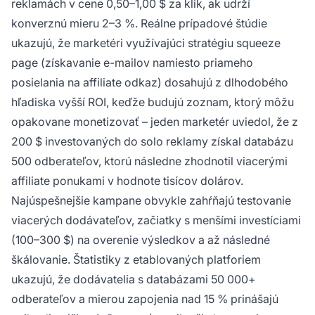
reklamách v cene 0,50–1,00 $ za klik, ak udrží
konverznú mieru 2–3 %. Reálne prípadové štúdie
ukazujú, že marketéri využívajúci stratégiu squeeze
page (získavanie e-mailov namiesto priameho
posielania na affiliate odkaz) dosahujú z dlhodobého
hľadiska vyšší ROI, keďže budujú zoznam, ktorý môžu
opakovane monetizovať – jeden marketér uviedol, že z
200 $ investovaných do solo reklamy získal databázu
500 odberateľov, ktorú následne zhodnotil viacerými
affiliate ponukami v hodnote tisícov dolárov.
Najúspešnejšie kampane obvykle zahŕňajú testovanie
viacerých dodávateľov, začiatky s menšími investíciami
(100–300 $) na overenie výsledkov a až následné
škálovanie. Štatistiky z etablovaných platforiem
ukazujú, že dodávatelia s databázami 50 000+
odberateľov a mierou zapojenia nad 15 % prinášajú