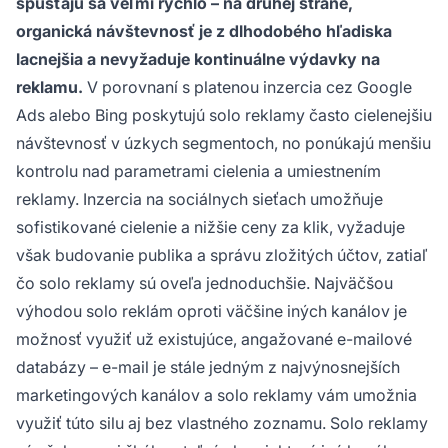
spúšťajú sa veľmi rýchlo – na druhej strane,
organická návštevnosť je z dlhodobého hľadiska
lacnejšia a nevyžaduje kontinuálne výdavky na
reklamu.
V porovnaní s platenou inzercia cez Google
Ads alebo Bing poskytujú solo reklamy často cielenejšiu
návštevnosť v úzkych segmentoch, no ponúkajú menšiu
kontrolu nad parametrami cielenia a umiestnením
reklamy. Inzercia na sociálnych sieťach umožňuje
sofistikované cielenie a nižšie ceny za klik, vyžaduje
však budovanie publika a správu zložitých účtov, zatiaľ
čo solo reklamy sú oveľa jednoduchšie. Najväčšou
výhodou solo reklám oproti väčšine iných kanálov je
možnosť využiť už existujúce, angažované e-mailové
databázy – e-mail je stále jedným z najvýnosnejších
marketingových kanálov a solo reklamy vám umožnia
využiť túto silu aj bez vlastného zoznamu. Solo reklamy