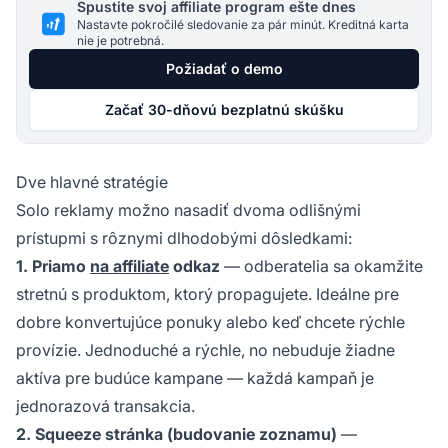
Spustite svoj affiliate program ešte dnes
Nastavte pokročilé sledovanie za pár minút. Kreditná karta
nie je potrebná.
Požiadať o demo
Začať 30-dňovú bezplatnú skúšku
Dve hlavné stratégie
Solo reklamy možno nasadiť dvoma odlišnými
prístupmi s rôznymi dlhodobými dôsledkami:
1. Priamo
na affiliate
odkaz
— odberatelia sa okamžite
stretnú s produktom, ktorý propagujete. Ideálne pre
dobre konvertujúce ponuky alebo keď chcete rýchle
provízie. Jednoduché a rýchle, no nebuduje žiadne
aktíva pre budúce kampane — každá kampaň je
jednorazová transakcia.
2. Squeeze stránka (budovanie zoznamu)
—