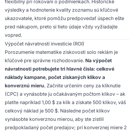
flexibilný pri rokovaní o podmienkach. Historické
výsledky a hodnotenie kvality zoznamu sú kľúčové
ukazovatele, ktoré pomôžu predpovedať úspech ešte
pred nákupom, preto si tieto údaje vždy vyžiadajte
vopred.
Výpočet návratnosti investície (ROI)
Porozumenie matematike ziskovosti solo reklám je
kľúčové pre správne rozhodovanie.
Na výpočet
návratnosti potrebujete tri hlavné čísla: celkové
náklady kampane, počet získaných klikov a
konverznú mieru.
Začnite určením ceny za kliknutie
(CPC) a vynásobte ju očakávaným počtom klikov – ak
platíte napríklad 1,00 $ za klik a získate 500 klikov, váš
celkový náklad je 500 $. Následne počet klikov
vynásobte konverznou mierou, aby ste zistili
predpokladaný počet predajov; pri konverznej miere 2