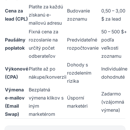
Platíte za každú
Cena za
Budovanie
0,50 – 3,00
získanú e-
lead (CPL)
zoznamu
$ za lead
mailovú adresu
Fixná cena za
50 – 500 $+
Paušálny
rozoslanie na
Predvídateľné
podľa
poplatok
určitý počet
rozpočtovanie
veľkosti
odberateľov
zoznamu
Dohody s
Výkonové
Platíte až po
Individuálne
rozdelením
(CPA)
nákupe/konverzii
dohodnuté
rizika
Výmena
Bezplatná
Zadarmo
e-mailov
výmena klikov s
Úsporní
(vzájomná
(Email
iným
marketéri
výmena)
Swap)
marketérom