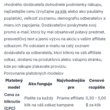
vhodného dodávateľa dohodnete podmienky nákupu,
najčastejšie cenu (zvyčajne
za klik
alebo ako paušálny
poplatok), veľkosť zoznamu, demografiu odberateľov a
mieru ich zapojenia. Dodávateľovi poskytnete svoj
promo e-mail, ktorý by mal obsahovať pútavý predmet,
presvedčivý text a jasnú výzvu na akciu s vaším affiliate
odkazom. Po odoslaní e-mailu na celý zoznam
dodávateľa sa odberatelia, ktorí kliknú na váš affiliate
odkaz, dostanú na produktovú alebo vstupnú stránku,
kde po nákupe získavate províziu.
Porovnanie platobných modelov
Platobný
Najvhodnejšie
Cenové
Ako funguje
model
pre
rozpätie
Cena za
Platíte za každý
Priame affiliate
0,30 – 5,00
kliknutie
klik na váš odkaz
kampane
$ za klik
(CPC)