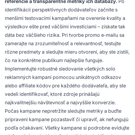
referencie a transparentné metriky ich databázy.
Po
identifikácii perspektívnych dodávateľov začnite s
menšími testovacími kampaňami na overenie kvality a
výsledkov ešte pred väčšími investíciami – získate tak
dáta bez väčšieho rizika. Pri tvorbe promo e-mailu sa
zamerajte na zrozumiteľnosť a relevantnosť, testujte
rôzne predmety a sledujte mieru otvorení, aby ste zistili,
čo na konkrétne publikum najlepšie funguje.
Implementujte robustné sledovanie všetkých solo
reklamných kampaní pomocou unikátnych odkazov
alebo affiliate kódov pre každého dodávateľa, aby ste
vedeli identifikovať, ktoré zdroje prinášajú
najkvalitnejšiu návštevnosť a najvyššie konverzie.
Počas kampane nepretržite sledujte metriky a buďte
pripravení kampane pozastaviť či upraviť, ak nefungujú
podľa očakávaní. Všetky kampane si podrobne evidujte