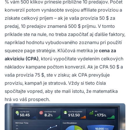
% vám 500 klikov prinesie približne 10 predajov. Počet
konverzií potom vynásobte svojou affiliate províziou a
získate celkový príjem – ak je vaša provízia 50 $ za
predaj, 10 predajov znamená 500 $ príjmu. V tomto
príklade ste na nule, no treba započítať aj ďalšie faktory,
napríklad hodnotu vybudovaného zoznamu pri použití
squeeze page stratégie. Kľúčová metrika je
cena za
akvizíciu (CPA)
, ktorú vypočítate vydelením celkových
nákladov kampane počtom konverzií. Ak je CPA 50 $ a
vaša provízia 75 $, ste v zisku; ak CPA prevyšuje
províziu, kampaň je stratová. Vždy si tieto čísla
spočítajte vopred, aby ste mali istotu, že matematika
hrá vo váš prospech.