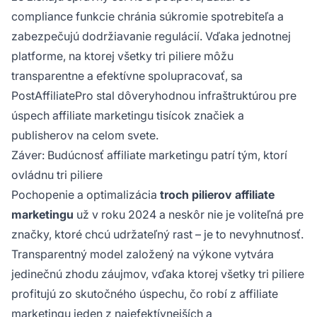
compliance funkcie chránia súkromie spotrebiteľa a
zabezpečujú dodržiavanie regulácií. Vďaka jednotnej
platforme, na ktorej všetky tri piliere môžu
transparentne a efektívne spolupracovať, sa
PostAffiliatePro stal dôveryhodnou infraštruktúrou pre
úspech affiliate marketingu tisícok značiek a
publisherov na celom svete.
Záver: Budúcnosť affiliate marketingu patrí tým, ktorí
ovládnu tri piliere
Pochopenie a optimalizácia
troch pilierov affiliate
marketingu
už v roku 2024 a neskôr nie je voliteľná pre
značky, ktoré chcú udržateľný rast – je to nevyhnutnosť.
Transparentný model založený na výkone vytvára
jedinečnú zhodu záujmov, vďaka ktorej všetky tri piliere
profitujú zo skutočného úspechu, čo robí z affiliate
marketingu jeden z najefektívnejších a