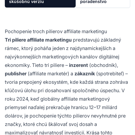
skúšobnú verziu
poradenstvo
Pochopenie troch pilierov affiliate marketingu
Tri piliere affiliate marketingu
predstavujú základný
rámec, ktorý poháňa jeden z najdynamickejších a
najvýkonnejších marketingových kanálov digitálnej
ekonomiky. Tieto tri piliere –
inzerent
(obchodník),
publisher
(affiliate marketér) a
zákazník
(spotrebiteľ) –
tvoria prepojený ekosystém, kde každá strana zohráva
kľúčovú úlohu pri dosahovaní spoločného úspechu. V
roku 2024, keď globálny affiliate marketingový
priemysel naďalej prekračuje hranicu 12–17 miliárd
dolárov, je pochopenie týchto pilierov nevyhnutné pre
značky, ktoré chcú škálovať svoj dosah a
maximalizovať návratnosť investícií. Krása tohto