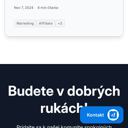
affilia...
Nov 7, 2024
4 min čítania
Marketing
Affiliate
+3
Budete v dobrých
rukách!
Kontakt
Pridajte sa k našej komunite spokojných