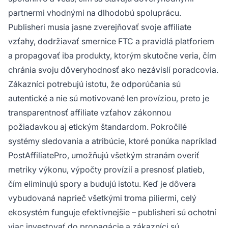
partnermi vhodnými na dlhodobú spoluprácu.
Publisheri musia jasne zverejňovať svoje affiliate
vzťahy, dodržiavať smernice FTC a pravidlá platforiem
a propagovať iba produkty, ktorým skutočne veria, čím
chránia svoju dôveryhodnosť ako nezávislí poradcovia.
Zákazníci potrebujú istotu, že odporúčania sú
autentické a nie sú motivované len províziou, preto je
transparentnosť affiliate vzťahov zákonnou
požiadavkou aj etickým štandardom. Pokročilé
systémy sledovania a atribúcie, ktoré ponúka napríklad
PostAffiliatePro, umožňujú všetkým stranám overiť
metriky výkonu, výpočty provízií a presnosť platieb,
čím eliminujú spory a budujú istotu. Keď je dôvera
vybudovaná naprieč všetkými troma piliermi, celý
ekosystém funguje efektívnejšie – publisheri sú ochotní
viac investovať do propagácie a zákazníci sú