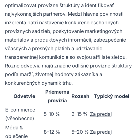
optimalizovať provízne štruktúry a identifikovať
najvýkonnejších partnerov. Medzi hlavné povinnosti
inzerenta patrí nastavenie konkurencieschopných
províznych sadzieb, poskytovanie marketingových
materiálov a produktových informácií, zabezpečenie
včasných a presných platieb a udržiavanie
transparentnej komunikácie so svojou affiliate sieťou.
Rôzne odvetvia majú značne odlišné provízne štruktúry
podľa marží, životnej hodnoty zákazníka a
konkurenčných dynamík trhu.
Priemerná
Odvetvie
Rozsah
Typický model
provízia
E-commerce
5–10 %
2–15 %
Za predaj
(všeobecne)
Móda &
8–12 %
5–20 %
Za predaj
oblečenie