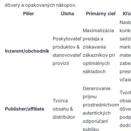
dôvery a opakovaných nákupov.
Pilier
Úloha
Primárny cieľ
Kľú
Nast
Maximalizácia
konk
Poskytovateľ
predaja a
sadz
produktov &
získavania
mark
Inzerent/obchodník
stanovovateľ
zákazníkov pri
mater
provízií
optimálnych
zabe
nákladoch
pres
včas
Generovanie
Tvor
príjmu
Tvorca
obsa
prostredníctvom
Publisher/affiliate
obsahu &
dôver
autentických
distribútor
podp
odporúčaní
dodrž
publiku