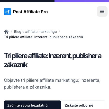
:site.title
Otv
/
/
Blog o affiliate marketingu
Home
Tri piliere affiliate: Inzerent, publisher a zákazník
Tri piliere affiliate: Inzerent, publisher a
zákazník
Objavte tri piliere
affiliate marketingu
: inzerenta,
publishera a zákazníka.
Začnite svoju bezplatnú
Získajte odborné