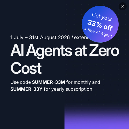
Get your
33% off
+ free AI Agent
1 July – 31st August 2026 *extended
AI Agents at Zero
Cost
Use code
SUMMER-33M
for monthly and
SUMMER-33Y
for yearly subscription