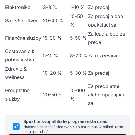
Elektronika
3–8 %
1–10 %
Za predaj
10–50
Za predaj alebo
SaaS & softvér
20–40 %
%
opakujúci sa
Za lead alebo za
Finančné služby
15–30 %
5–50 %
predaj
Cestovanie &
5–15 %
3–20 %
Za rezerváciu
pohostinstvo
Zdravie &
10–20 %
5–30 %
Za predaj
wellness
Za predplatné
Predplatné
10–100
20–50 %
alebo opakujúci
služby
%
sa
Spustite svoj affiliate program ešte dnes
Nastavte pokročilé sledovanie za pár minút. Kreditná karta
nie je potrebná.