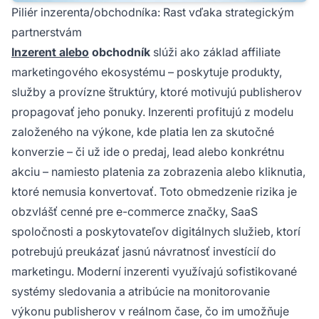
Piliér inzerenta/obchodníka: Rast vďaka strategickým
partnerstvám
Inzerent alebo
obchodník
slúži ako základ affiliate
marketingového ekosystému – poskytuje produkty,
služby a provízne štruktúry, ktoré motivujú publisherov
propagovať jeho ponuky. Inzerenti profitujú z modelu
založeného na výkone, kde platia len za skutočné
konverzie – či už ide o predaj, lead alebo konkrétnu
akciu – namiesto platenia za zobrazenia alebo kliknutia,
ktoré nemusia konvertovať. Toto obmedzenie rizika je
obzvlášť cenné pre e-commerce značky, SaaS
spoločnosti a poskytovateľov digitálnych služieb, ktorí
potrebujú preukázať jasnú návratnosť investícií do
marketingu. Moderní inzerenti využívajú sofistikované
systémy sledovania a atribúcie na monitorovanie
výkonu publisherov v reálnom čase, čo im umožňuje