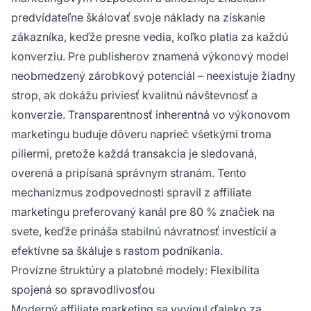
predvídateľne škálovať svoje náklady na získanie
zákazníka, keďže presne vedia, koľko platia za každú
konverziu. Pre publisherov znamená výkonový model
neobmedzený zárobkový potenciál – neexistuje žiadny
strop, ak dokážu priviesť kvalitnú návštevnosť a
konverzie. Transparentnosť inherentná vo výkonovom
marketingu buduje dôveru naprieč všetkými troma
piliermi, pretože každá transakcia je sledovaná,
overená a pripísaná správnym stranám. Tento
mechanizmus zodpovednosti spravil z affiliate
marketingu preferovaný kanál pre 80 % značiek na
svete, keďže prináša stabilnú návratnosť investícií a
efektívne sa škáluje s rastom podnikania.
Provízne štruktúry a platobné modely: Flexibilita
spojená so spravodlivosťou
Moderný affiliate marketing sa vyvinul ďaleko za