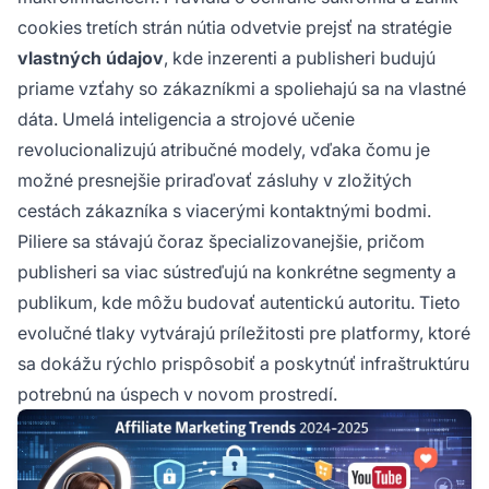
cookies tretích strán nútia odvetvie prejsť na stratégie
vlastných údajov
, kde inzerenti a publisheri budujú
priame vzťahy so zákazníkmi a spoliehajú sa na vlastné
dáta. Umelá inteligencia a strojové učenie
revolucionalizujú atribučné modely, vďaka čomu je
možné presnejšie priraďovať zásluhy v zložitých
cestách zákazníka s viacerými kontaktnými bodmi.
Piliere sa stávajú čoraz špecializovanejšie, pričom
publisheri sa viac sústreďujú na konkrétne segmenty a
publikum, kde môžu budovať autentickú autoritu. Tieto
evolučné tlaky vytvárajú príležitosti pre platformy, ktoré
sa dokážu rýchlo prispôsobiť a poskytnúť infraštruktúru
potrebnú na úspech v novom prostredí.