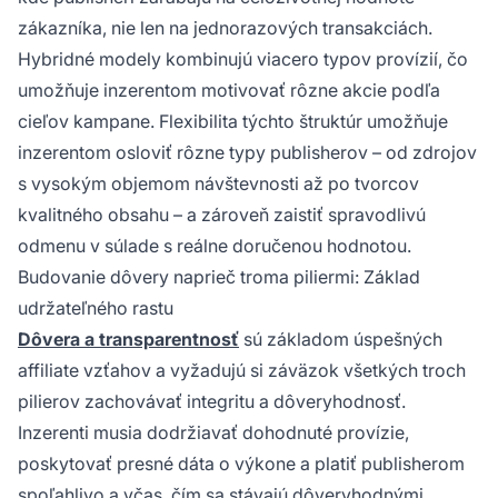
zákazníka, nie len na jednorazových transakciách.
Hybridné modely kombinujú viacero typov provízií, čo
umožňuje inzerentom motivovať rôzne akcie podľa
cieľov kampane. Flexibilita týchto štruktúr umožňuje
inzerentom osloviť rôzne typy publisherov – od zdrojov
s vysokým objemom návštevnosti až po tvorcov
kvalitného obsahu – a zároveň zaistiť spravodlivú
odmenu v súlade s reálne doručenou hodnotou.
Budovanie dôvery naprieč troma piliermi: Základ
udržateľného rastu
Dôvera a transparentnosť
sú základom úspešných
affiliate vzťahov a vyžadujú si záväzok všetkých troch
pilierov zachovávať integritu a dôveryhodnosť.
Inzerenti musia dodržiavať dohodnuté provízie,
poskytovať presné dáta o výkone a platiť publisherom
spoľahlivo a včas, čím sa stávajú dôveryhodnými