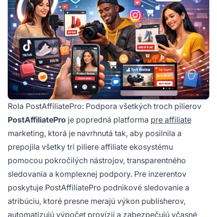
Rola PostAffiliatePro: Podpora všetkých troch pilierov
PostAffiliatePro
je popredná platforma
pre affiliate
marketing, ktorá je navrhnutá tak, aby posilnila a
prepojila všetky tri piliere affiliate ekosystému
pomocou pokročilých nástrojov, transparentného
sledovania a komplexnej podpory. Pre inzerentov
poskytuje PostAffiliatePro podnikové sledovanie a
atribúciu, ktoré presne merajú výkon publisherov,
automatizujú výpočet provízií a zabezpečujú včasné