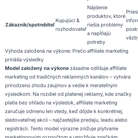
Nájdenie
Prie
produktov, ktoré
Kupujúci &
info
Zákazník/spotrebiteľ
riešia problémy
rozhodovateľ
posk
a napĺňajú
väzb
potreby
Výhoda založená na výkone: Prečo affiliate marketing
prináša výsledky
Model založený na výkone
zásadne odlišuje affiliate
marketing od tradičných reklamných kanálov – vytvára
prirodzenú zhodu záujmov a vedie k merateľným
výsledkom. Na rozdiel od platenej reklamy, kde značky
platia bez ohľadu na výsledok, affiliate marketing
zaručuje odmenu len vtedy, keď dôjde k konkrétnej,
sledovateľnej akcii – najčastejšie predaju, leadu alebo
registrácii. Tento model výrazne znižuje plytvanie
marketingovým rozpočtom a umožňuje značkám