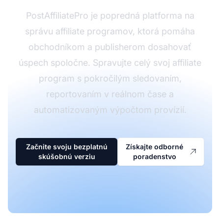
PostAffiliatePro je popredná platforma na
správu affiliate programov, ktorá pomáha
obchodníkom a publisherom dosahovať
úspech spoločne. Spravujte celý svoj affiliate
program s pokročilým sledovaním,
reportovaním v reálnom čase a
automatizovaným výpočtom provízií.
Začnite svoju bezplatnú
Získajte odborné
skúšobnú verziu
poradenstvo