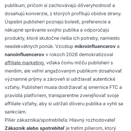
publikum, pričom si zachovávajú dôveryhodnosť a
dosahujú konverzie, z ktorých profitujú obidve strany.
Úspešní publisheri poznajú bolesti, preferencie a
nákupné správanie svojho publika a odporúčajú
produkty, ktoré skutočne riešia ich potreby, namiesto
neadekvátnych ponúk. Vzostup
mikroinfluencerov
a
nanoinfluencerov
v rokoch 2026 demokratizoval
affiliate marketing
, vďaka čomu môžu publisheri s
menším, ale veľmi angažovaným publikom dosahovať
významné príjmy a zároveň si udržiavať autentické
vzťahy. Publisheri musia dodržiavať aj smernice FTC a
pravidlá platforiem, transparentne zverejňovať svoje
affiliate vzťahy, aby si udržali dôveru publika a vyhli sa
sankciám.
Piliér zákazníka/spotrebiteľa: Hlavný rozhodovateľ
Zákazník alebo spotrebiteľ
je tretím pilierom, ktorý