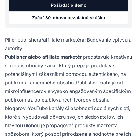
Požiadať o demo
Začať 30-dňovú bezplatnú skúšku
Piliér publishera/affiliate marketéra: Budovanie vplyvu a
autority
Publisher
alebo affiliate
marketér
predstavuje kreatívnu
silu a distribučný kanál, ktorý prepája produkty s
potenciálnymi zákazníkmi pomocou autentického, na
publikum zameraného obsahu. Publisheri siahajú od
mikroinfluencerov s vysoko angažovaným špecifickým
publikom až po etablovaných tvorcov obsahu,
blogerov, YouTube kanály či osobnosti sociálnych sietí,
ktoré si vybudovali dôveru svojich sledovateľov. Ich
hlavnou úlohou je propagovať produkty inzerenta
spôsobom, ktorý pôsobí prirodzene a hodnotne pre ich