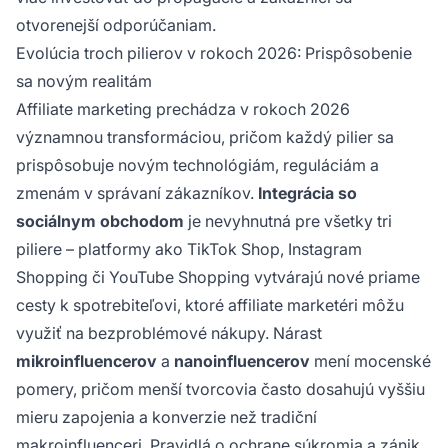
otvorenejší odporúčaniam.
Evolúcia troch pilierov v rokoch 2026: Prispôsobenie
sa novým realitám
Affiliate marketing prechádza v rokoch 2026
významnou transformáciou, pričom každý pilier sa
prispôsobuje novým technológiám, reguláciám a
zmenám v správaní zákazníkov.
Integrácia so
sociálnym obchodom
je nevyhnutná pre všetky tri
piliere – platformy ako TikTok Shop, Instagram
Shopping či YouTube Shopping vytvárajú nové priame
cesty k spotrebiteľovi, ktoré affiliate marketéri môžu
využiť na bezproblémové nákupy. Nárast
mikroinfluencerov
a
nanoinfluencerov
mení mocenské
pomery, pričom menší tvorcovia často dosahujú vyššiu
mieru zapojenia a konverzie než tradiční
makroinfluenceri. Pravidlá o ochrane súkromia a zánik