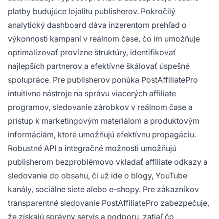
platby budujúce lojalitu publisherov. Pokročilý
analytický dashboard dáva inzerentom prehľad o
výkonnosti kampaní v reálnom čase, čo im umožňuje
optimalizovať provízne štruktúry, identifikovať
najlepších partnerov a efektívne škálovať úspešné
spolupráce. Pre publisherov ponúka PostAffiliatePro
intuitívne nástroje na správu viacerých affiliate
programov, sledovanie zárobkov v reálnom čase a
prístup k marketingovým materiálom a produktovým
informáciám, ktoré umožňujú efektívnu propagáciu.
Robustné API a integračné možnosti umožňujú
publisherom bezproblémovo vkladať affiliate odkazy a
sledovanie do obsahu, či už ide o blogy, YouTube
kanály, sociálne siete alebo e-shopy. Pre zákazníkov
transparentné sledovanie PostAffiliatePro zabezpečuje,
že získajú správny servis a podporu, zatiaľ čo