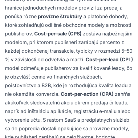
hranice jednoduchých modelov provízií za predaj a
ponúka rôzne
provízne štruktúry
a platobné dohody,
ktoré zohľadňujú odlišné obchodné modely a možnosti
publisherov.
Cost-per-sale (CPS)
zostáva najbežnejším
modelom, pri ktorom publisheri zarábajú percento z
každej dokončenej transakcie, typicky v rozmedzí 5–50
% v závislosti od odvetvia a marží.
Cost-per-lead (CPL)
model odmeňuje publisherov za kvalifikované leady, čo
je obzvlášť cenné vo finančných službách,
poisťovníctve a B2B, kde je rozhodujúca kvalita leadu a
nie okamžitá konverzia.
Cost-per-action (CPA)
zahŕňa
akúkoľvek sledovateľnú akciu okrem predaja či leadu,
napríklad inštaláciu aplikácie, registráciu e-mailu alebo
vytvorenie účtu. S rastom SaaS a predplatných služieb
sa do popredia dostali opakujúce sa provízne modely,
kde publisheri zarábajú na celoživotnej hodnote