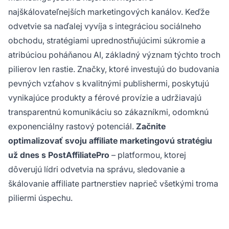
najškálovateľnejších marketingových kanálov. Keďže
odvetvie sa naďalej vyvíja s integráciou sociálneho
obchodu, stratégiami uprednostňujúcimi súkromie a
atribúciou poháňanou AI, základný význam týchto troch
pilierov len rastie. Značky, ktoré investujú do budovania
pevných vzťahov s kvalitnými publishermi, poskytujú
vynikajúce produkty a férové provízie a udržiavajú
transparentnú komunikáciu so zákazníkmi, odomknú
exponenciálny rastový potenciál.
Začnite
optimalizovať svoju affiliate marketingovú stratégiu
už dnes s PostAffiliatePro
– platformou, ktorej
dôverujú lídri odvetvia na správu, sledovanie a
škálovanie affiliate partnerstiev naprieč všetkými troma
piliermi úspechu.