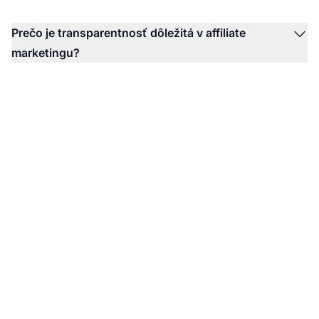
Prečo je transparentnosť dôležitá v affiliate
marketingu?
Pripravení vybudovať
svoj affiliate program?