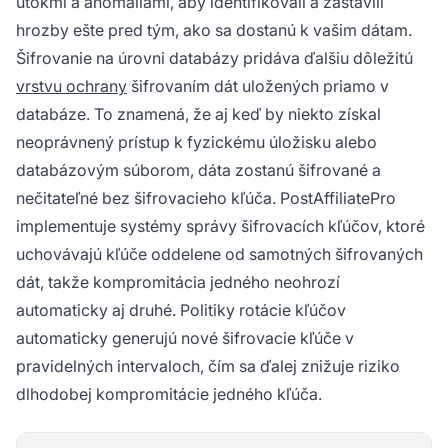
útokmi a anomáliami, aby identifikovali a zastavili
hrozby ešte pred tým, ako sa dostanú k vašim dátam.
Šifrovanie na úrovni databázy pridáva ďalšiu dôležitú
vrstvu ochrany
šifrovaním dát uložených priamo v
databáze. To znamená, že aj keď by niekto získal
neoprávnený prístup k fyzickému úložisku alebo
databázovým súborom, dáta zostanú šifrované a
nečitateľné bez šifrovacieho kľúča. PostAffiliatePro
implementuje systémy správy šifrovacích kľúčov, ktoré
uchovávajú kľúče oddelene od samotných šifrovaných
dát, takže kompromitácia jedného neohrozí
automaticky aj druhé. Politiky rotácie kľúčov
automaticky generujú nové šifrovacie kľúče v
pravidelných intervaloch, čím sa ďalej znižuje riziko
dlhodobej kompromitácie jedného kľúča.