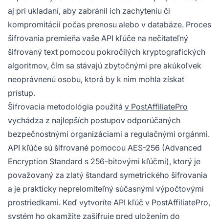
aj pri ukladaní, aby zabránil ich zachyteniu či
kompromitácii počas prenosu alebo v databáze. Proces
šifrovania premieňa vaše API kľúče na nečitateľný
šifrovaný text pomocou pokročilých kryptografických
algoritmov, čím sa stávajú zbytočnými pre akúkoľvek
neoprávnenú osobu, ktorá by k nim mohla získať
prístup.
Šifrovacia metodológia použitá
v PostAffiliatePro
vychádza z najlepších postupov odporúčaných
bezpečnostnými organizáciami a regulačnými orgánmi.
API kľúče sú šifrované pomocou AES-256 (Advanced
Encryption Standard s 256-bitovými kľúčmi), ktorý je
považovaný za zlatý štandard symetrického šifrovania
a je prakticky neprelomiteľný súčasnými výpočtovými
prostriedkami. Keď vytvoríte API kľúč v PostAffiliatePro,
systém ho okamžite zašifruje pred uložením do