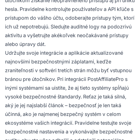
útočníkom získanie neoprávneného prístupu aj pri úniku
hesla. Pravidelne kontrolujte používateľov a API kľúče s
prístupom do vášho účtu, odoberajte prístupy tým, ktorí
ich už nepotrebujú. Sledujte auditné logy na podozrivú
aktivitu a vyšetrujte akékoľvek neočakávané prístupy
alebo úpravy dát.
Udržujte svoje integrácie a aplikácie aktualizované
najnovšími bezpečnostnými záplatami, keďže
zraniteľnosti v softvéri tretích strán môžu byť vstupnou
bránou pre útočníkov. Pri integrácii PostAffiliatePro s
inými systémami sa uistite, že aj tieto systémy spĺňajú
vysoké bezpečnostné štandardy. Reťaz je taká silná,
aký je jej najslabší článok – bezpečnosť je len taká
účinná, ako je najmenej bezpečný systém v celom
ekosystéme vašich integrácií. Pravidelne testujte svoje
bezpečnostné nastavenia a vykonávajte bezpečnostné