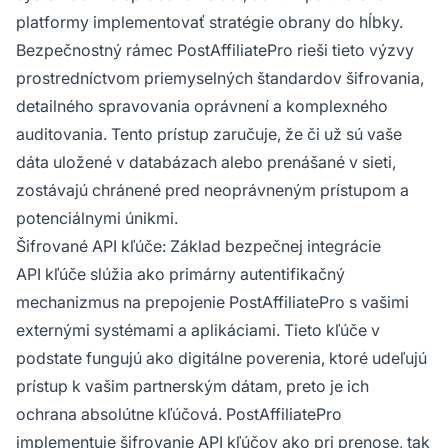
platformy implementovať stratégie obrany do hĺbky.
Bezpečnostný rámec PostAffiliatePro rieši tieto výzvy
prostredníctvom priemyselných štandardov šifrovania,
detailného spravovania oprávnení a komplexného
auditovania. Tento prístup zaručuje, že či už sú vaše
dáta uložené v databázach alebo prenášané v sieti,
zostávajú chránené pred neoprávneným prístupom a
potenciálnymi únikmi.
Šifrované API kľúče: Základ bezpečnej integrácie
API kľúče slúžia ako primárny autentifikačný
mechanizmus na prepojenie PostAffiliatePro s vašimi
externými systémami a aplikáciami. Tieto kľúče v
podstate fungujú ako digitálne poverenia, ktoré udeľujú
prístup k vašim partnerským dátam, preto je ich
ochrana absolútne kľúčová. PostAffiliatePro
implementuje šifrovanie API kľúčov ako pri prenose, tak