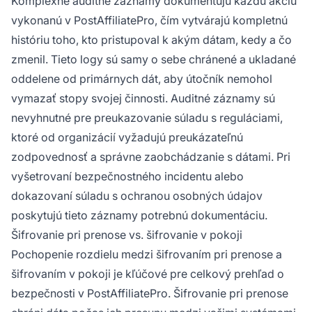
Komplexné auditné záznamy dokumentujú každú akciu
vykonanú v PostAffiliatePro, čím vytvárajú kompletnú
históriu toho, kto pristupoval k akým dátam, kedy a čo
zmenil. Tieto logy sú samy o sebe chránené a ukladané
oddelene od primárnych dát, aby útočník nemohol
vymazať stopy svojej činnosti. Auditné záznamy sú
nevyhnutné pre preukazovanie súladu s reguláciami,
ktoré od organizácií vyžadujú preukázateľnú
zodpovednosť a správne zaobchádzanie s dátami. Pri
vyšetrovaní bezpečnostného incidentu alebo
dokazovaní súladu s ochranou osobných údajov
poskytujú tieto záznamy potrebnú dokumentáciu.
Šifrovanie pri prenose vs. šifrovanie v pokoji
Pochopenie rozdielu medzi šifrovaním pri prenose a
šifrovaním v pokoji je kľúčové pre celkový prehľad o
bezpečnosti v PostAffiliatePro. Šifrovanie pri prenose