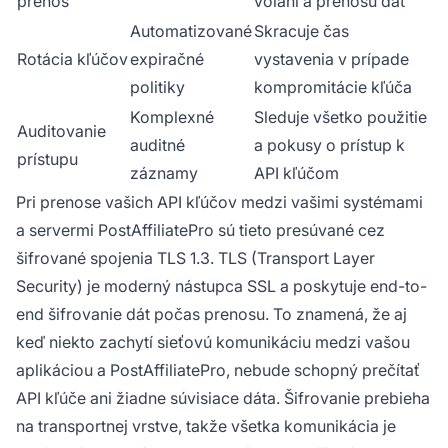
prenos
volaní a prenosu dát
Automatizované
Skracuje čas
Rotácia kľúčov
expiračné
vystavenia v prípade
politiky
kompromitácie kľúča
Komplexné
Sleduje všetko použitie
Auditovanie
auditné
a pokusy o prístup k
prístupu
záznamy
API kľúčom
Pri prenose vašich API kľúčov medzi vašimi systémami
a servermi PostAffiliatePro sú tieto presúvané cez
šifrované spojenia TLS 1.3. TLS (Transport Layer
Security) je moderný nástupca SSL a poskytuje end-to-
end šifrovanie dát počas prenosu. To znamená, že aj
keď niekto zachytí sieťovú komunikáciu medzi vašou
aplikáciou a PostAffiliatePro, nebude schopný prečítať
API kľúče ani žiadne súvisiace dáta. Šifrovanie prebieha
na transportnej vrstve, takže všetka komunikácia je