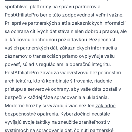
spoľahlivej platformy na správu partnerov a
PostAffiliatePro berie túto zodpovednosť veľmi vážne.
Pri správe partnerských sietí a zákazníckych informácií
sa ochrana citlivých dát stáva nielen dobrou praxou, ale
aj kľúčovou obchodnou požiadavkou. Bezpečnosť
vašich partnerských dát, zákazníckych informácií a
záznamov o transakciách priamo ovplyvňuje vašu
povesť, súlad s reguláciami a operačnú integritu.
PostAffiliatePro zavádza viacvrstvovú bezpečnostnú
architektúru, ktorá kombinuje šifrovanie, riadenie
prístupu a serverové ochrany, aby vaše dáta zostali v
bezpečí v každej fáze spracovania a ukladania.
Moderné hrozby si vyžadujú viac než len
základné
bezpečnostné
opatrenia. Kyberzločinci neustále
vyvíjajú svoje taktiky na zneužitie zraniteľností v
systémoch na spracovanie dát, čo núti partnerské