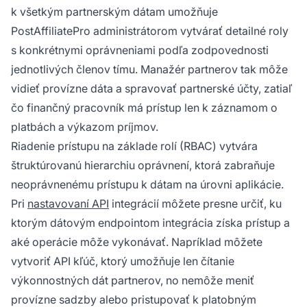
k všetkým partnerským dátam umožňuje
PostAffiliatePro administrátorom vytvárať detailné roly
s konkrétnymi oprávneniami podľa zodpovednosti
jednotlivých členov tímu. Manažér partnerov tak môže
vidieť provízne dáta a spravovať partnerské účty, zatiaľ
čo finančný pracovník má prístup len k záznamom o
platbách a výkazom príjmov.
Riadenie prístupu na základe rolí (RBAC) vytvára
štruktúrovanú hierarchiu oprávnení, ktorá zabraňuje
neoprávnenému prístupu k dátam na úrovni aplikácie.
Pri
nastavovaní API
integrácií môžete presne určiť, ku
ktorým dátovým endpointom integrácia získa prístup a
aké operácie môže vykonávať. Napríklad môžete
vytvoriť API kľúč, ktorý umožňuje len čítanie
výkonnostných dát partnerov, no nemôže meniť
provízne sadzby alebo pristupovať k platobným