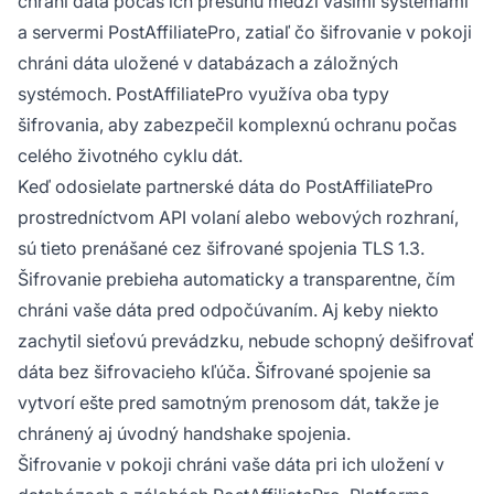
chráni dáta počas ich presunu medzi vašimi systémami
a servermi PostAffiliatePro, zatiaľ čo šifrovanie v pokoji
chráni dáta uložené v databázach a záložných
systémoch. PostAffiliatePro využíva oba typy
šifrovania, aby zabezpečil komplexnú ochranu počas
celého životného cyklu dát.
Keď odosielate partnerské dáta do PostAffiliatePro
prostredníctvom API volaní alebo webových rozhraní,
sú tieto prenášané cez šifrované spojenia TLS 1.3.
Šifrovanie prebieha automaticky a transparentne, čím
chráni vaše dáta pred odpočúvaním. Aj keby niekto
zachytil sieťovú prevádzku, nebude schopný dešifrovať
dáta bez šifrovacieho kľúča. Šifrované spojenie sa
vytvorí ešte pred samotným prenosom dát, takže je
chránený aj úvodný handshake spojenia.
Šifrovanie v pokoji chráni vaše dáta pri ich uložení v