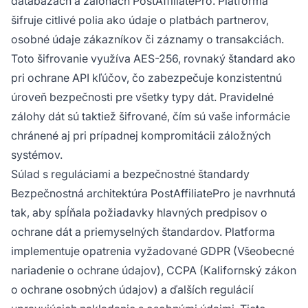
databázach a zálohách PostAffiliatePro. Platforma
šifruje citlivé polia ako údaje o platbách partnerov,
osobné údaje zákazníkov či záznamy o transakciách.
Toto šifrovanie využíva AES-256, rovnaký štandard ako
pri ochrane API kľúčov, čo zabezpečuje konzistentnú
úroveň bezpečnosti pre všetky typy dát. Pravidelné
zálohy dát sú taktiež šifrované, čím sú vaše informácie
chránené aj pri prípadnej kompromitácii záložných
systémov.
Súlad s reguláciami a bezpečnostné štandardy
Bezpečnostná architektúra PostAffiliatePro je navrhnutá
tak, aby spĺňala požiadavky hlavných predpisov o
ochrane dát a priemyselných štandardov. Platforma
implementuje opatrenia vyžadované GDPR (Všeobecné
nariadenie o ochrane údajov), CCPA (Kalifornský zákon
o ochrane osobných údajov) a ďalších regulácií