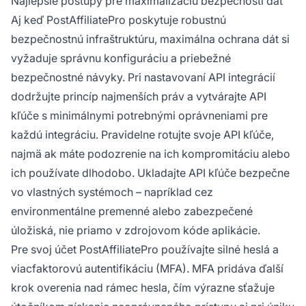
Najlepšie postupy pre maximalizáciu bezpečnosti dát
Aj keď PostAffiliatePro poskytuje robustnú
bezpečnostnú infraštruktúru, maximálna ochrana dát si
vyžaduje správnu konfiguráciu a priebežné
bezpečnostné návyky. Pri nastavovaní API integrácií
dodržujte princíp najmenších práv a vytvárajte API
kľúče s minimálnymi potrebnými oprávneniami pre
každú integráciu. Pravidelne rotujte svoje API kľúče,
najmä ak máte podozrenie na ich kompromitáciu alebo
ich používate dlhodobo. Ukladajte API kľúče bezpečne
vo vlastných systémoch – napríklad cez
environmentálne premenné alebo zabezpečené
úložiská, nie priamo v zdrojovom kóde aplikácie.
Pre svoj účet PostAffiliatePro používajte silné heslá a
viacfaktorovú autentifikáciu (MFA). MFA pridáva ďalší
krok overenia nad rámec hesla, čím výrazne sťažuje