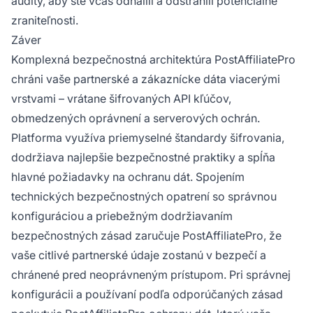
audity, aby ste včas odhalili a odstránili potenciálne
zraniteľnosti.
Záver
Komplexná bezpečnostná architektúra PostAffiliatePro
chráni vaše partnerské a zákaznícke dáta viacerými
vrstvami – vrátane šifrovaných API kľúčov,
obmedzených oprávnení a serverových ochrán.
Platforma využíva priemyselné štandardy šifrovania,
dodržiava najlepšie bezpečnostné praktiky a spĺňa
hlavné požiadavky na ochranu dát. Spojením
technických bezpečnostných opatrení so správnou
konfiguráciou a priebežným dodržiavaním
bezpečnostných zásad zaručuje PostAffiliatePro, že
vaše citlivé partnerské údaje zostanú v bezpečí a
chránené pred neoprávneným prístupom. Pri správnej
konfigurácii a používaní podľa odporúčaných zásad