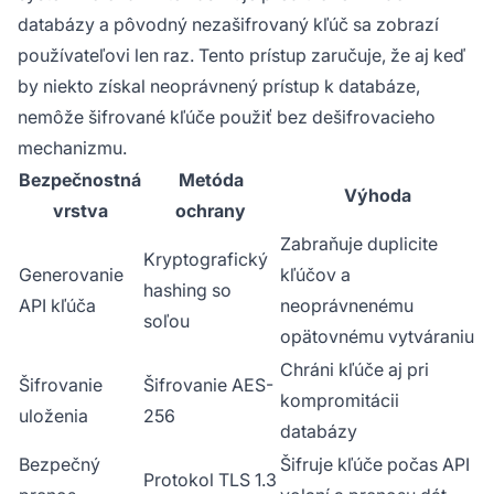
databázy a pôvodný nezašifrovaný kľúč sa zobrazí
používateľovi len raz. Tento prístup zaručuje, že aj keď
by niekto získal neoprávnený prístup k databáze,
nemôže šifrované kľúče použiť bez dešifrovacieho
mechanizmu.
Bezpečnostná
Metóda
Výhoda
vrstva
ochrany
Zabraňuje duplicite
Kryptografický
Generovanie
kľúčov a
hashing so
API kľúča
neoprávnenému
soľou
opätovnému vytváraniu
Chráni kľúče aj pri
Šifrovanie
Šifrovanie AES-
kompromitácii
uloženia
256
databázy
Bezpečný
Šifruje kľúče počas API
Protokol TLS 1.3