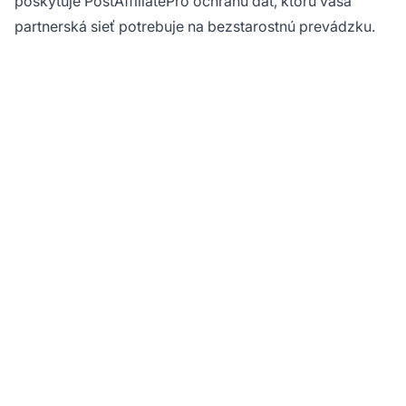
poskytuje PostAffiliatePro ochranu dát, ktorú vaša
partnerská sieť potrebuje na bezstarostnú prevádzku.
Chráňte svoju
partnerskú sieť
podnikovo
bezpečnostnou
úrovňou