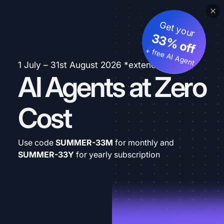
Get your
33% off
+ free AI Agent
1 July – 31st August 2026 *extended
AI Agents at Zero
Cost
Use code
SUMMER-33M
for monthly and
SUMMER-33Y
for yearly subscription