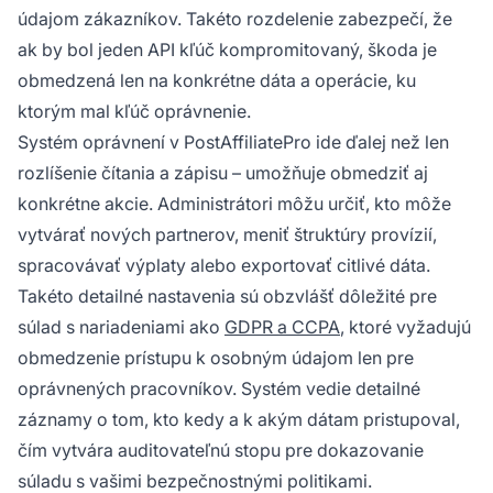
údajom zákazníkov. Takéto rozdelenie zabezpečí, že
ak by bol jeden API kľúč kompromitovaný, škoda je
obmedzená len na konkrétne dáta a operácie, ku
ktorým mal kľúč oprávnenie.
Systém oprávnení v PostAffiliatePro ide ďalej než len
rozlíšenie čítania a zápisu – umožňuje obmedziť aj
konkrétne akcie. Administrátori môžu určiť, kto môže
vytvárať nových partnerov, meniť štruktúry provízií,
spracovávať výplaty alebo exportovať citlivé dáta.
Takéto detailné nastavenia sú obzvlášť dôležité pre
súlad s nariadeniami ako
GDPR a CCPA
, ktoré vyžadujú
obmedzenie prístupu k osobným údajom len pre
oprávnených pracovníkov. Systém vedie detailné
záznamy o tom, kto kedy a k akým dátam pristupoval,
čím vytvára auditovateľnú stopu pre dokazovanie
súladu s vašimi bezpečnostnými politikami.