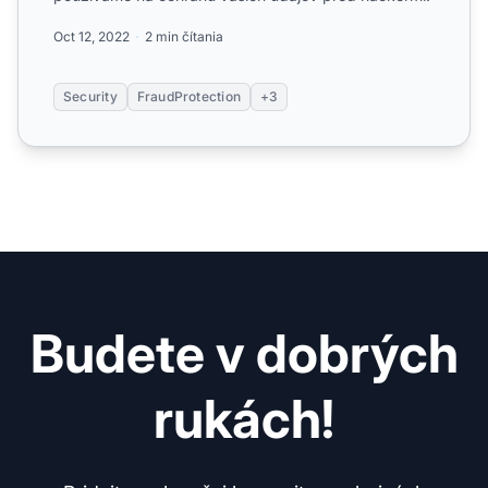
Oct 12, 2022
2 min čítania
Security
FraudProtection
+3
Budete v dobrých
rukách!