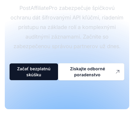
PostAffiliatePro zabezpečuje špičkovú
ochranu dát šifrovanými API kľúčmi, riadením
prístupu na základe rolí a komplexnými
auditnými záznamami. Začnite so
zabezpečenou správou partnerov už dnes.
Začať bezplatnú
Získajte odborné
skúšku
poradenstvo